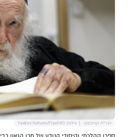
הגר"ח קנייבסקי
צילום: Yaakov Nahumi/Flash90
ספרו ההלכתי והיסודי הנודע של מרן הגאון רבי 