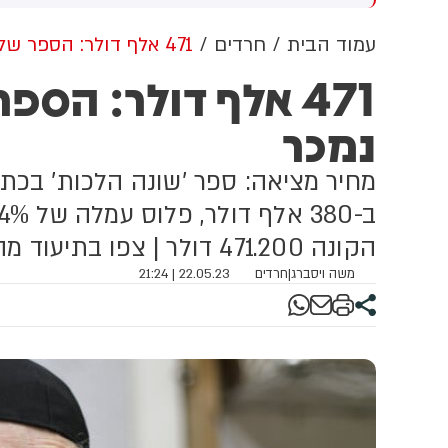
הלך מגיע לאחר שבית
מילציות עיראקיות והחות'ים
שפט העליון פסל צו קודם של
הנתמכים על ידי איראן
עמוד הבית
חרדים
471 אלף דולר: הספר של הגר"ח קנייבסקי נמכר
שיא בנושא
471 אלף דולר: הס
נמכר
מחיר מציאה: ספר 'שונה הלכות' בכתב
הקונה 471.200 דולר | צפו בתיעוד מהמכירה הפומבית
משה ויסברג
|
חרדים
22.05.23 | 21:24