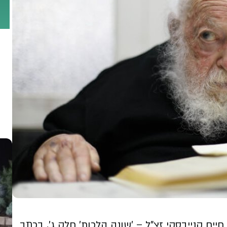
חיים קנייבסקי זצ"ל – 'שונה הלכות' חלק ג’, בכתב