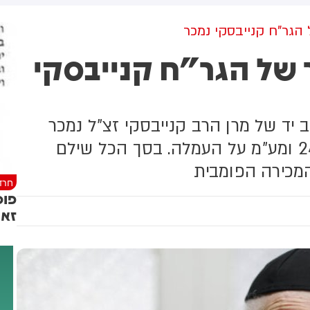
בדרום המדינה. על פי הדיווח, בין
הפצועים - ילד בן 4
פר של הגר"ח קנייבסקי
 יד של מרן הרב קנייבסקי זצ"ל נמכר
ב-380 אלף דולר, פלוס עמלה של 24% ומע"מ על העמלה. בסך הכל שילם
חרד
פוס
זאת