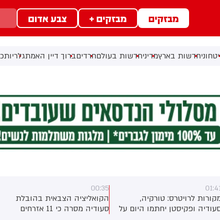
מבזקים
מבזקים +
צבע אדום
טחוני
חדשות בארץ
מדיני
חדשות בעולם
חרדים
ברוך דיין האמת
גלריות
כל
00:35
01:4
קורות לרויטרס: טורקיה,
הקואליציה הצבאית בהובלת
עודיה ופקיסטן יחתמו היום על
סעודיה מסרה כי 11 אזרחים
סכם הגנה משותף
נפצעו בתקיפה של החות'ים