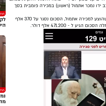
 – הכל בכתב ידו נמכר אתמול (ראשון) במכירה פומבית בסך
חרד
לקר
מדובר במכירה פומבית בבית המכירות 'גנזים' שהוצע למכירה אתמול, הסכום נסגר על 370 אלף
היש
חרד
נמצ
מה 