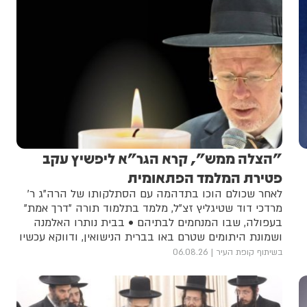
"הצלה ממש", קרא הגר"א ליפשיץ עקב
פטירת המלמד הפתאומית
לאחר שכולם הוכו בתדהמה עם הסתלקותו של הרה"ג ר'
מרדכי דוד שטיגליץ זצ"ל, מלמד בתלמוד תורה "דרך אמת"
בעפולה, שבו המנחמים לבתיהם • בבית נותרו האלמנה
ושמונת היתומים שטרם באו בברית הנישואין, ודווקא עכשיו
מתחילה ההתמודדות הקשה מכל • הקהילה המקומית,
בשיתוף קופת העיר
06.08.26
שרובה אברכים בני תורה, נטלה על עצמה התחייבות
חודשית ממושכת, אך אמצעיה מוגבלים