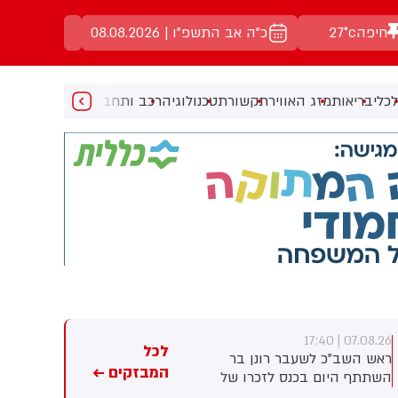
חיפה
27°c
כ"ה אב התשפ"ו | 08.08.2026
כלי
בריאות
מזג האוויר
תקשורת
טכנולוגיה
רכב ותחבורה
מעניין
מוזיקה
מ
07.08.26 | 17:23
07.08.26 | 17:40
לכל
ראש השב"כ לשעבר רונן בר
חברת הנפט הלאומית של אבו
המבזקים ←
השתתף היום בכנס לזכרו של
דאבי טוענת: מאז תחילת
החטוף שנרצח בשבי הרש
המלחמה - 15 מכלי השיט