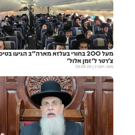
מעל 200 בחורי בעלזא מארה"ב הגיעו בטי
צ'רטר ל'זמן אלול'
משה ויסברג
06.08.26