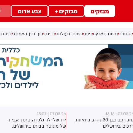
מבזקים
מבזקים +
צבע אדום
טחוני
חדשות בארץ
מדיני
חדשות בעולם
חרדים
ברוך דיין האמת
גלריות
כל
07.08.26 | 18:07
07.08.26 | 18:1
נהג רכב כבן 30 נהרג בתאונת
ידו של ילד נלכדה בתוך אביזר
רכים בירושלים
של מיקסר בביתו בירושלים,
לוחמי כבאות והצלה הוזעקו