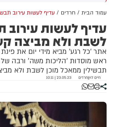
שדוד. צוותי מד"א העניקו להם
מכוון ברשתות החברתיות, כך
פול רפואי בזירה
עולה מניתוח חדש של
עמוד הבית
חרדים
עדיף לעשות עירוב תבשי
CyberWell, ארגון המנטר
עדיף לעשות עירוב ת
אנטישמיות ברשת. הדו"ח מצא כי
פוסטים זהים ב-X שותפו
לשבת ולא מביצה ק
בצרפתית, אנגלית וספרדית,
בטענה שיהודים הם שהציתו
במכוון את השריפות בצרפת,
אתר 'כל רגע' מביא מידי יום את פינת
ספרד ונורבגיה בטרה להרוויח
פוליטית או כלכלית מהמצב.
ראש מוסדות 'הליכות משה' ורבה של ר
תבשילין ממאכל מוכן לשבת ולא מבי
חיים לוין
|
חרדים
23.05.23 | 10:11