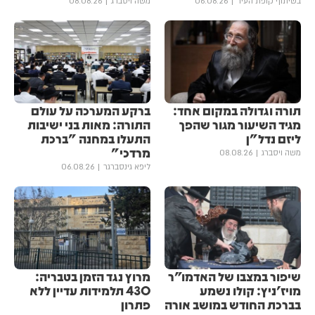
בשיתוף קופת העיר
06.08.26
משה ויסברג
08.08.26
תורה וגדולה במקום אחד:
ברקע המערכה על עולם
מגיד השיעור מגור שהפך
התורה: מאות בני ישיבות
ליזם נדל"ן
התעלו במחנה "ברכת
מרדכי"
משה ויסברג
08.08.26
ליפא גינסברגר
06.08.26
שיפור במצבו של האדמו"ר
מרוץ נגד הזמן בטבריה:
מויז'ניץ: קולו נשמע
430 תלמידות עדיין ללא
בברכת החודש במושב אורה
פתרון