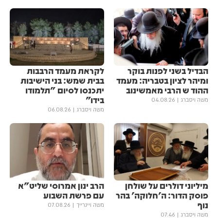
הבדיל בשני לפנות בוקר
לקראת מעמד הרבבות
ומיהר לציון בטבריה: מעמד
בבית שמש: בני הישיבות
ההוד ש הרבי מאמשינוב
יתכנסו לסיום "תלמודו
בידו"
משה ויסברג
04.08.26
משה ויסברג
06.08.26
מיליוני דולרים על שולחן
הרב ינון אמרוסי שליט"א
פוסק הדור: ה'חלוקה' בהר
עם פרשת השבוע
נוף
משה ויינרייך
07.08.26
משה ויסברג
07:46