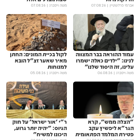
אברמי פרלשטיין
07.08.26
משה ויסברג
07.08.26
עמוד ההוראה בבר המצווה
לקול בכיית המונים: החתן
לנינו: "ילדים כאלה ישמרו
מאיר שאער זצ"ל הובא
עלינו, זה היסוד שלנו"
למנוחות
משה ויסברג
06.08.26
משה ויסברג
05.08.26
"הצלה ממש", קרא
ר"י 'אור ישראל' על חוק
הגר"א ליפשיץ עקב
הגיוס: "יהיה יותר גרוע,
פטירת המלמד הפתאומית
היכונו למשיח"