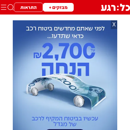
מבזקים +
התראות
X