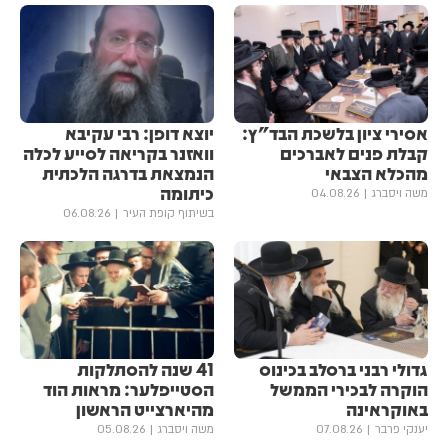
אסירי ציון בלשכת הבד"ץ:
יוצא דופן: רבי עקיבא
קבלת פנים לאברכים
וואזנר בקריאה לסייע לכלה
מהכלא הצבאי
הנמצאת בדרגה הלכתית
כיתומה
משה ויסברג
04.08.26
בשיתוף קופת העיר
06.08.26
גדולי רבני ברסלב בכינוס
41 שנה להסתלקות
הוקרה לבכירי הממשל
הסטייפלער: מראות הוד
באוקראינה
מהיארצייט הראשון
יענקי פרבר
07.08.26
משה ויסברג
05.08.26