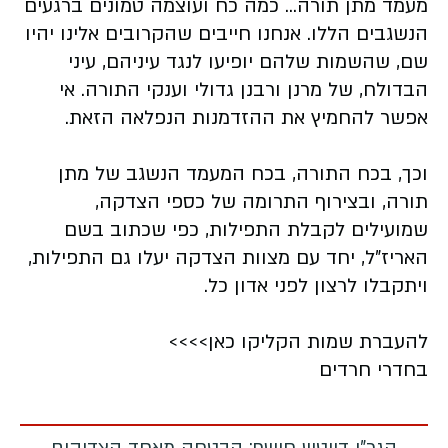
מעמד מתן תורה... כמה כח ועוצמה טמונים ברגעים
הנשגבים הללו. אנחנו חייבים שהקרובים אלינו יהיו
שם, שהשמות שלהם יופיעו לנגד עיניהם, עיני
הבדולח, של מרנן ורבנן גדולי וענקי התורה. אי
אפשר להחמיץ את ההזדמנות הנפלאה הזאת.
וכך, בכח התורה, בכח המעמד הנשגב של מתן
תורה, ובצירוף התרומה של כספי הצדקה,
שמועילים לקבלת התפילות, כפי שכתוב בשם
האריז"ל, יחד עם מצוות הצדקה יעלו גם התפילות,
ויתקבלו לרצון לפני אדון כל.
להעברת שמות הקליקו כאן>>>>
בחדרי חרדים
הגר"י דייטש חושף: הבטחה מאחד הצדיקים