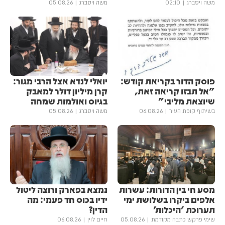
משה ויסברג
02:10
משה ויסברג
05.08.26
פוסק הדור בקריאת קודש:
יואלי לנדא אצל הרבי מגור:
"אל תבזו קריאה זאת,
קרן מיליון דולר למאבק
שיוצאת מליבי"
בגיוס ואולמות שמחה
בשיתוף קופת העיר
06.08.26
משה ויסברג
05.08.26
מסע חי בין הדורות: עשרות
נמצא בפארק ורוצה ליטול
אלפים ביקרו בשלושת ימי
ידיו בכוס חד פעמי: מה
תערוכת 'היכלות'
הדין?
שימי פרקש כתבה מקודמת
05.08.26
חיים לוין
06.08.26