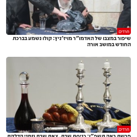
חרדים
שיפור במצבו של האדמו"ר מויז'ניץ: קולו נשמע בברכת
החודש במושב אורה
חרדים
פרשת ראה תשפ"ו: כניסת שבת, צאת שבת וזמני הדלקת