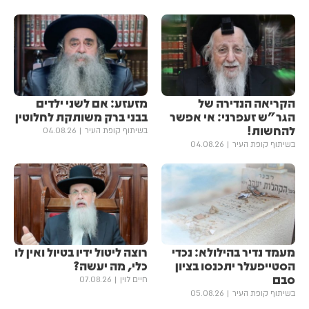
הקריאה הנדירה של
מזעזע: אם לשני ילדים
הגר"ש זעפרני: אי אפשר
בבני ברק משותקת לחלוטין
להחשות!
בשיתוף קופת העיר
04.08.26
בשיתוף קופת העיר
04.08.26
מעמד נדיר בהילולא: נכדי
רוצה ליטול ידיו בטיול ואין לו
הסטייפעלר יתכנסו בציון
כלי, מה יעשה?
סבם
חיים לוין
07.08.26
בשיתוף קופת העיר
05.08.26