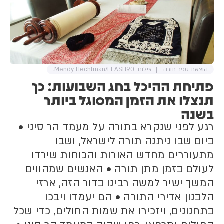
מפרסום ברשתות החברתיות של
מיקום השהייה בזמן אמת"
הוצאת ספר תורה
צילום: Mendy Hechtman/FLASH90.
פתיחת ההיכל בחג השבועות: כך
תנצלו את הזמן המסוגל ביותר
בשנה
רגע לפני שנקרא בתורה על מעמד הר סיני •
ביום שבו ניתנה תורה לישראל, ושבו
מתעוררים מחדש האורות והכוחות שירדו
לעולם בזמן מתן תורה • האנשים שמהווים
המשך ישיר למשה רבינו בדור הזה, ארזי
הלבנון אדירי התורה • הם יעמדו ויבכו
בתחנונים, ויזכירו את שמות החולים, כדי שכל