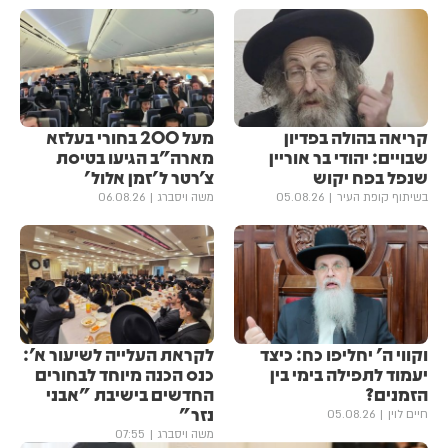
קריאה בהולה בפדיון
מעל 200 בחורי בעלזא
שבויים: יהודי בר אוריין
מארה"ב הגיעו בטיסת
שנפל בפח יקוש
צ'רטר ל'זמן אלול'
בשיתוף קופת העיר
05.08.26
משה ויסברג
06.08.26
וקווי ה' יחליפו כח: כיצד
לקראת העלייה לשיעור א':
יעמוד לתפילה בימי בין
כנס הכנה מיוחד לבחורים
הזמנים?
החדשים בישיבת "אבני
נזר"
חיים לוין
05.08.26
משה ויסברג
07:55