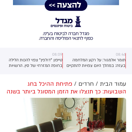
08:09
08:46
תומר אלמגור: על רקע המלחמה
טייפון "דולפין" צפוי להכות הלילה
בעזה: במהלך היום צפויות להתקיים
בחופה המזרחי של סין. הרשויות
הפגנות ועצרות מחאה בעשרות
נערכות להצפות ולמפולות באזורים
מוקדים ברחבי יוון - לרבות
נרחבים במזרח המדינה. בין היתר,
באתונה, סלוניקי, באיים ובמוקדי
עובדים פונו מאסדות וממתקנים
עמוד הבית
חרדים
פתיחת ההיכל בחג
תיירות שונים. משרד החוץ קורא
ימיים.
השבועות: כך תנצלו את הזמן המסוגל ביותר בשנה
לישראלים ביבשת לפעול בזהירות
מוגברת: "ממליץ לאזרחים ישראלים
השוהים ביוון לגלות ערנות מוגברת,
להתרחק ממוקדי הפגנות
והתקהלויות ולהימנע מכל חיכוך או
עימות עם מפגינים. מומלץ להצניע
סממנים ישראליים ויהודיים ולהימנע