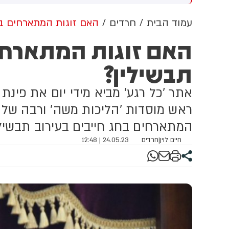
שדוד. צוותי מד"א העניקו להם
מכוון ברשתות החברתיות, כך
פול רפואי בזירה
עולה מניתוח חדש של
עמוד הבית
חרדים
האם זוגות המתארחים בח
CyberWell, ארגון המנטר
האם זוגות המתארחים
אנטישמיות ברשת. הדו"ח מצא כי
פוסטים זהים ב-X שותפו
תבשילין?
בצרפתית, אנגלית וספרדית,
בטענה שיהודים הם שהציתו
במכוון את השריפות בצרפת,
אתר 'כל רגע' מביא מידי יום את פינת
ספרד ונורבגיה בטרה להרוויח
פוליטית או כלכלית מהמצב.
ראש מוסדות 'הליכות משה' ורבה של ר
המתארחים בחג חייבים בעירוב תבשילי
חיים לוין
|
חרדים
24.05.23 | 12:48