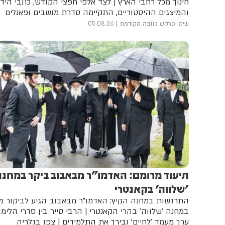
חינוך מכל רחבי הארץ | לצד אלפי חפצי הקודש, כתבי היד
והמיצגים ההיסטוריים, התקיימה סדרת מושבים ופאנלים
שעסקה בדמותם של גדולי ישראל, עולם הישיבות שנחרב,
שימי פרקש כתבה מקודמת
05.08.26
הניגון היהודי והעברת המורשת לדור הבא | המארגנים מס
בסיפוק: "הציבור לא הגיע רק לראות את ההיסטוריה, אלא
לחיות אותה"
תיעוד מרומם: האדמו"ר מבאבוב ביקר במחנה
'שלווה' בקאנטרי
התרגשות במחנה הקיץ: האדמו"ר מבאבוב הגיע לביקור מ
במחנה 'שלווה' בהרי הקאנטרי | הרבי סייר בין סדרי הלימו
ערך מעמד 'לחיים' ובירך את התלמידים | צפו בגלריה