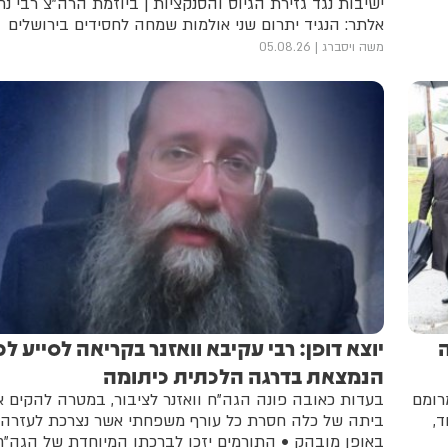
ישיבות נגד גזירת הגיוס והסנקציות | ביוזמת הרה"צ רבי נ
אלתר: הנגיד יתרום שני אולמות שמחה לחסידים בירושלים
ובערד
משה ויסברג
05.08.26
כמים
יוצא דופן: רבי עקיבא וואזנר בקריאה לסייע ל
הנמצאת בדרגה הלכתית כיתומה
רומם
בעדות כאובה פונה הגה"ח וואזנר לציבור, במטרה להקים 
ד,
ביתה של כלה חסרת כל עורף משפחתי אשר נצרכת לעזרה
באופן מובהק • התורמים יזכו לברכתו המיוחדת של הגה"ח