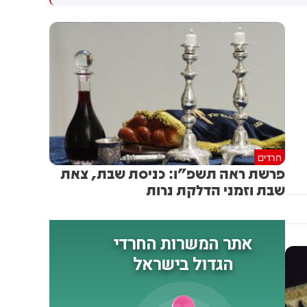
גולדברג פולין ז"ל שהתקיים
הותקפו על ידי טילים וכטב"מים
הבוקר בשכונת בקעה בירושלים
בזמן מעבר בהורמוז, שלושה
מהם במהלך השבוע
חרדים
פרשת ראה תשפ"ו: כניסת שבת, צאת
שבת וזמני הדלקת נרות