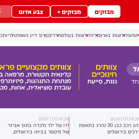
מבזקים
מבזקים +
צבע אדום
טחוני
חדשות בארץ
מדיני
חדשות בעולם
חרדים
ברוך דיין האמת
גלריות
כל
07.08.26 | 18:07
07.08.26 | 18:1
נהג רכב כבן 30 נהרג בתאונת
ידו של ילד נלכדה בתוך אביזר
רכים בירושלים
של מיקסר בביתו בירושלים,
לוחמי כבאות והצלה הוזעקו