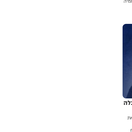
חמיה
כלה
את