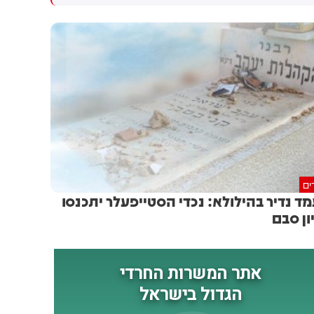
נפצעו עוד 4 לוחמי מילואים
בלבנון. 4 לוחמים נוספים נפצעו
באורח קשה: אתמול (ד')
קשה בתקרית
בסביבות השעה 12:00, כוח
צה"ל מצוות הקרב החטיבתי 55
פעלו במרחב הכפר מג׳דל זון
שבדרום לבנון לטיהור המרחב
והשמדת תשתיות טרור. במהלך
הפעילות, הכוח נכנס למבנה
במרחב. בעת כניסת הכוח למבנה
- התרחש פיצוץ, ככל הנראה של
מטען חבלה שהוטמן במקום.
כתוצאה מהפיצוץ, נפלו רס״ן
ים
(מיל׳) הראל בירנשטוק ז״ל ורס״ם
ד נדיר בהילולא: נכדי הסטייפעלר יתכנסו
(מיל׳) תמיר וקנין ז״ל, ונפצעו
ון סבם
ארבעה לוחמי צה"ל במילואים
באורח קשה. הלוחמים פונו
לקבלת טיפול רפואי
ומשפחותיהם עודכנו. לאחר
האירוע, חיל האוויר וכוחות
תותחנים תקפו מטרות במרחב.