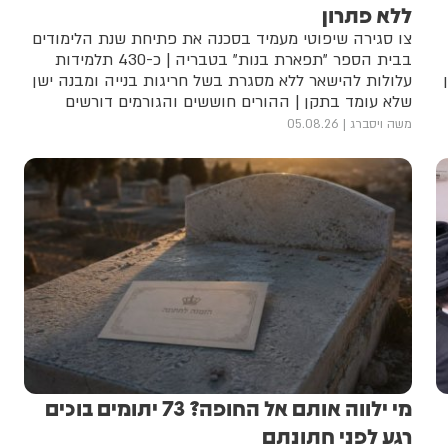
ללא פתרון
צו סגירה שיפוטי מעמיד בסכנה את פתיחת שנת הלימודים
בבית הספר "תפארת בנות" בטבריה | כ-430 תלמידות
שעון
עלולות להישאר ללא מסגרת בשל חריגות בנייה ומבנה ישן
שלא עומד בתקן | ההורים חוששים והגורמים דורשים
התערבות דחופה של העירייה ומשרד החינוך | מעיריית
משה ויסברג
05.08.26
טבריה טרם נמסרה תגוב
מי ילווה אותם אל החופה? 73 יתומים בוכים
רגע לפני חתונתם