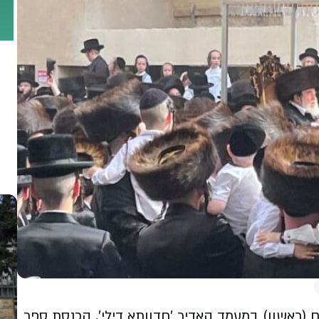
ם (ראשון) במעמד האדיר 'חדוותא דילי', הכנסת ספר