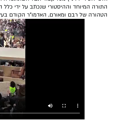
התורה המיוחד וההיסטורי שנכתב על ידי כלל ה
הטהורה של רבם ומאורם, האדמו"ר הקודם בעל ה