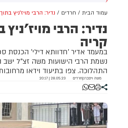
מציין בהודעתו שמדובר בהפרה
ה
של חזבאללה, לא מאשים את
ב
עמוד הבית
חרדים
נדיר: הרבי מויז'ניץ בתו
חזבאללה בהפרת הפסקת האש
ל
נדיר: הרבי מויז'ניץ 
ולא מתחייב להגיב עליה. צה״ל
ה
אתמול הגדיר בהודעה רשמית
ב
קריה
את האירוע כ״הפרה בוטה של
ה
ארגון הטרור חזבאללה״
מ
ט
במעמד אדיר 'חדוותא דילי' הכנסת ספר
נשמת הרבי הישועות משה זצ"ל ישב הר
התהלוכה. צפו בתיעוד וידאו מרחובות 
משה ויסברג
|
חרדים
28.05.23 | 20:17