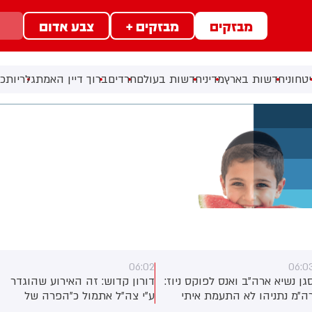
מבזקים
מבזקים +
צבע אדום
טחוני
חדשות בארץ
מדיני
חדשות בעולם
חרדים
ברוך דיין האמת
גלריות
כל
06:02
06:0
גן נשיא ארה״ב ואנס לפוקס ניוז:
דורון קדוש: זה האירוע שהוגדר
ה״מ נתניהו לא התעמת איתי
ע״י צה״ל אתמול כ״הפרה של
פגישה בבלייר האוס. ישראל
הפסקת האש״. ועם זאת, לפי