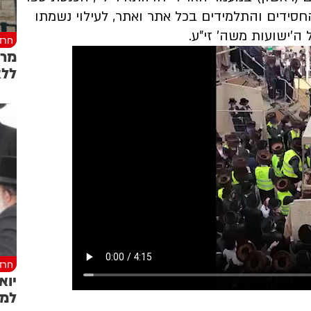
חסידים והתלמידים בכל אתר ואתר, לעילוי נשמתו
'ישועות משה' זי"ע.
חרד
ללא
חרד
יוא
למא