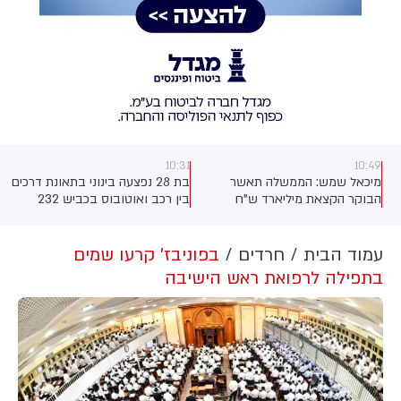
10:31
10:49
ק
מיכאל שמש: הממשלה תאשר
בת 28 נפצעה בינוני בתאונת דרכים
ל
הבוקר הקצאת מיליארד ש"ח
בין רכב ואוטובוס בכביש 232
למשרד הביטחון בשנת 2026
סמוך למפלסים. צוות מד"א פינה
לצורך רכש ביטחוני מסווג ודחוף.
אותה לביה"ח ברזילי שבאשקלון
עם חבלות בגפיים ובגב
עמוד הבית
חרדים
בפוניבז' קרעו שמים
בתפילה לרפואת ראש הישיבה