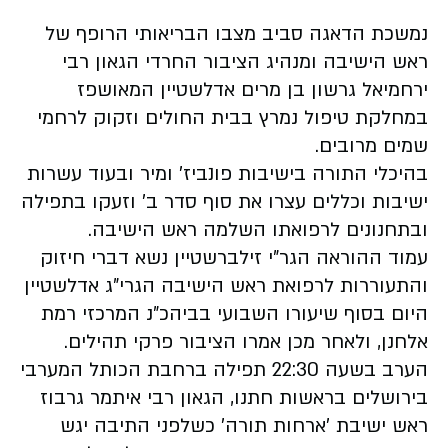
נמשכת הדאגה סביב מצבו הבריאותי הרופף של
ראש הישיבה ומנהיג הציבור החרדי הגאון רבי
ירחמיאל גרשון בן מרים אדלשטיין המאושפז
במחלקת טיפול נמרץ בבית החולים וזקוק לרחמי
שמים מרובים.
בהיכלי התורה בישיבות פונביז' ומיר ובעוד עשרות
ישיבות וכללים עצרו את סוף סדר ב' וזעקו בתפילה
ובתחנונים לרפואתו השלמה ראש הישיבה.
עמוד ההוראה הגר"י זילברשטיין נשא דברי חיזוק
והתעוררות לרפואת ראש הישיבה הגרי"ג אדלשטיין
היום בסוף שיעורו השבועי בביהכ"נ המרכזי רמת
אלחנן, ולאחר מכן אמרו הציבור פרקי תהילים.
הערב בשעה 22:30 תפילה ברחבת הכותל המערבי
בירושלים בראשות חתנו, הגאון רבי איתמר גרבוז
ראש ישיבת 'ארחות תורה' כשלפני התיבה יגש