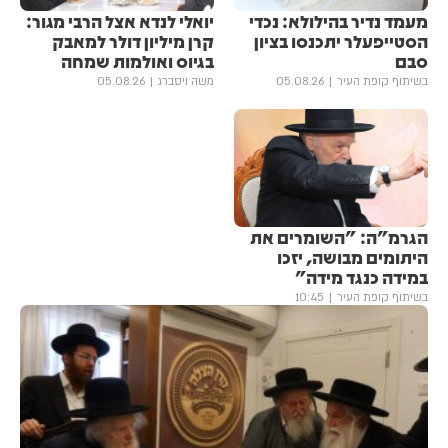
מעמד נדיר בהילולא: נכדי
יואלי לנדא אצל הרבי מגור:
הסטייפעלר יתכנסו בציון
קרן מיליון דולר למאבק
סבם
בגיוס ואולמות שמחה
בשיתוף קופת העיר
05.08.26
משה ויסברג
05.08.26
הגרמ"ה: "השומרים את
היתומים מבושה, יזכו
במידה כנגד מידה"
בשיתוף קופת העיר
10:45