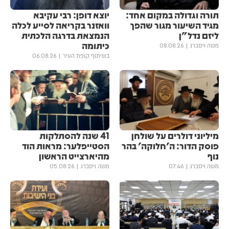
תורה וגדולה במקום אחד:
יוצא דופן: רבי עקיבא
מגיד השיעור מגור שהפך
וואזנר בקריאה לסייע לכלה
ליזם נדל"ן
הנמצאת בדרגה הלכתית
כיתומה
משה ויסברג
08.08.26
בשיתוף קופת העיר
06.08.26
מיליוני דולרים על שולחן
41 שנה להסתלקות
פוסק הדור: ה'חלוקה' בהר
הסטייפלער: מראות הוד
נוף
מהיארצייט הראשון
משה ויסברג
07:46
משה ויסברג
05.08.26