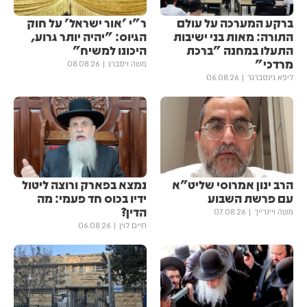
ברקע המערכה על עולם
ר"י 'אור ישראל' על חוק
התורה: מאות בני ישיבות
הגיוס: "יהיה יותר גרוע,
התעלו במחנה "ברכת
היכונו למשיח"
מרדכי"
משה ויסברג
08.08.26
ליפא גינסברגר
06.08.26
הרב ינון אמרוסי שליט"א
נמצא בפארק ורוצה ליטול
עם פרשת השבוע
ידיו בכוס חד פעמי: מה
הדין?
משה ויינרייך
07.08.26
חיים לוין
06.08.26