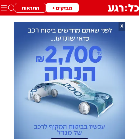
מבזקים +
התראות
X