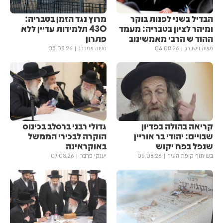
הבדיל בשני לפנות בוקר
מרוץ נגד הזמן בטבריה:
ומיהר לציון בטבריה: מעמד
430 תלמידות עדיין ללא
ההוד ש הרבי מאמשינוב
פתרון
משה ויסברג
04.08.26
משה ויסברג
05.08.26
קריאה בהולה בפדיון
גדולי רבני ברסלב בכינוס
שבויים: יהודי בר אוריין
הוקרה לבכירי הממשל
שנפל בפח יקוש
באוקראינה
בשיתוף קופת העיר
05.08.26
יענקי פרבר
07.08.26