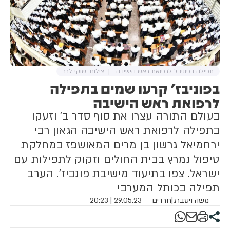
תפילה בפוניבז' לרפואת ראש הישיבה
צילום: שוקי לרר
בפוניבז' קרעו שמים בתפילה
לרפואת ראש הישיבה
בעולם התורה עצרו את סוף סדר ב' וזעקו
בתפילה לרפואת ראש הישיבה הגאון רבי
ירחמיאל גרשון בן מרים המאושפז במחלקת
טיפול נמרץ בבית החולים וזקוק לתפילות עם
ישראל. צפו בתיעוד מישיבת פונביז'. הערב
תפילה בכותל המערבי
משה ויסברג
|
חרדים
29.05.23 | 20:23