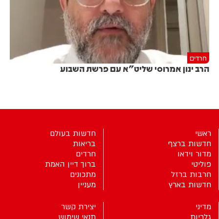
חרדים
הרב ינון אמרוסי שליט"א עם פרשת השבוע
ראשי
חדשות בעולם
חדשות ברצף
בריאות
מדור וידאו
חרדים
פוליטי
ברוך דיין האמת
חרבות ברזל
מתכונים
חדשות בארץ
מעניין
מדיני
יצירת קשר
גלריות
תנאי שימוש