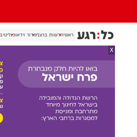
ראשי
חדשות ברצף
מדור וידאו
פוליטי
בי
X