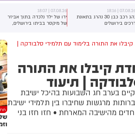
07.08.26 | 18:07
07.08.26 | 18:1
נהג רכב כבן 30 נהרג בתאונת
ידו של ילד נלכדה בתוך אביזר
רכים בירושלים
של מיקסר בביתו בירושלים,
לוחמי כבאות והצלה הוזעקו
למקום וחילצו אותו ללא פגע
קיבלו את התורה בלימוד עם תלמידי סלבודקה |
דת קיבלו את התורה
לבודקה | תיעוד
ים בערב חג השבועות בהיכל ישיבת
ותות מרגשות שחיברו בין תלמידי ישיבת
חרד
דים מהישיבה המארחת • חזו חזו בני
שלו
וזמ