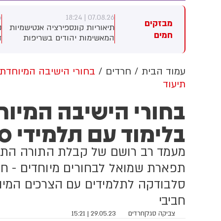
6
07.08.26 | 18:24
07.08.26 | 1
מבזקים
 פצועים, בהם שני ילדים,
תיאוריות קונספירציה אנטישמיות
חמים
רגות שונות מהתהפכות
המאשימות יהודים בשריפות
ד
קטורון סמוך לחוף הצפוני
היער באירופה מתפשטות באופן
שדוד. צוותי מד"א העניקו להם
מכוון ברשתות החברתיות, כך
פול רפואי בזירה
עולה מניתוח חדש של
עמוד הבית
חרדים
בחורי הישיבה המיוחדת 
CyberWell, ארגון המנטר
תיעוד
אנטישמיות ברשת. הדו"ח מצא כי
פוסטים זהים ב-X שותפו
בחורי הישיבה המיוח
בצרפתית, אנגלית וספרדית,
בטענה שיהודים הם שהציתו
בלימוד עם תלמידי ס
במכוון את השריפות בצרפת,
ספרד ונורבגיה בטרה להרוויח
מעמד רב רושם של קבלת התורה התקי
פוליטית או כלכלית מהמצב.
תפארת שמואל לבחורים מיוחדים - חבר
סלבודקה לתלמידים עם הצרכים המיוח
חביבי
צביקה סגל
|
חרדים
29.05.23 | 15:21