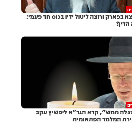
ים
א בפארק ורוצה ליטול ידיו בכוס חד פעמי:
הדין?
ים
לה ממש", קרא הגר"א ליפשיץ עקב
רת המלמד הפתאומית