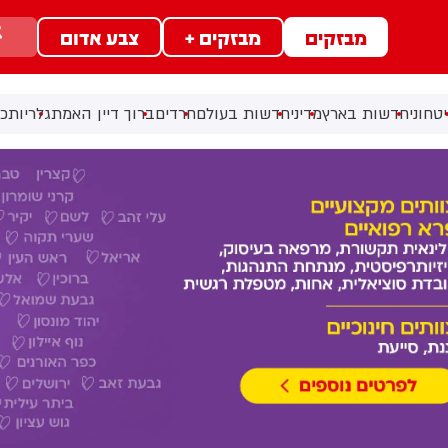
מבזקים
מבזקים +
צבע אדום
טחוני
חדשות בארץ
מדיני
חדשות בעולם
חרדים
ברוך דיין האמת
גלריות
כל