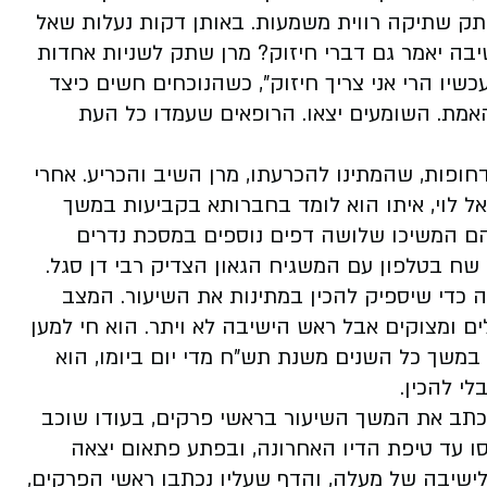
ן שתק שתיקה רווית משמעות. באותן דקות נעלות שאל
יבה יאמר גם דברי חיזוק? מרן שתק לשניות אחדות
כשיו הרי אני צריך חיזוק", כשהנוכחים חשים כיצד
אמת. השומעים יצאו. הרופאים שעמדו כל העת
חופות, שהמתינו להכרעתו, מרן השיב והכריע. אחרי
ל לוי, איתו הוא לומד בחברותא בקביעות במשך
הם המשיכו שלושה דפים נוספים במסכת נדרים
שח בטלפון עם המשגיח הגאון הצדיק רבי דן סגל.
 כדי שיספיק להכין במתינות את השיעור. המצב
 ומצוקים אבל ראש הישיבה לא ויתר. הוא חי למען
במשך כל השנים משנת תש"ח מדי יום ביומו, הוא
לי להכין.
וכתב את המשך השיעור בראשי פרקים, בעודו שוכב
ו עד טיפת הדיו האחרונה, ובפתע פתאום יצאה
שיבה של מעלה, והדף שעליו נכתבו ראשי הפרקים,