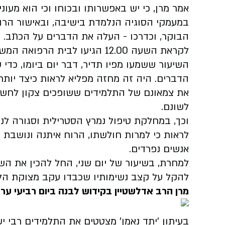
אמר מרן, כי יש באפשרותו ובכוחו וכי הוא מעוני
במעמקי הסוגיה הנלמדת בישיבה, ובאישור הרו
הבוקר, וכדרכו - העלה את הדברים על הכתב.
לקראת השעה 12.00 הגיעו לבית ה
השיעור ששמעו מפיו תדיר, דבר יום ביומו, כד
הדברים. היה זה מחזה מפליא לראות כיצד יותר 
את צמאונם של התלמידים ששופכים צקון לחש 
לשונם.
וכך, במחלקת טיפול נמרץ הסטרילית וסגורה לנו
לראות כי למרות חולשתו, הרוח איתנה ונושבת 
אנשים נפרדים.
למחרת, בשיעור של יום שני, החל להכין את הש
להקל על קצב נשימותיו שכבדו עקב מצוקת הלב
מרן הרב אדלשטיין בקידוש לבנה ביום רביעי ערב
בעיתון 'יתד נאמן' מצטטים את התלמידים רבי ישע