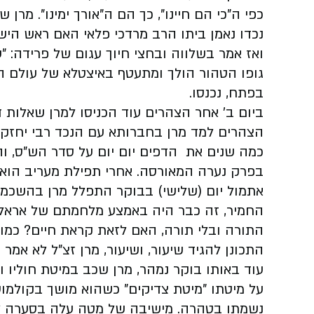
כפי ה"כי הם חיינו", כך הם ה"אורך ימינו". מר
נכדו נאמן ביתו הרב מרדכי פלאי האם ראש היש
ואז אמר בשלווה ובחצי חיוך עגום של פרידה: "ע
גופו הטהור הולך ומתעטף באיצטלא של עולם ה
בפתח, נכנסו.
ביום ב' אחר הצהרים עוד הכניסו למרן שאלות ד
הצהרים למד מרן בחברותא עם הנכד רבי יחזקא
כמה שנים את הדפים יום יום על סדר הש"ס, ו
בפרק נערה המאורסה. אחרי תפילת מעריב הוא 
אתמול יום (שלישי) בבוקר התפלל מרן בהשכמה
החמיר, זה כבר היה באמצע מלחמתם של אראלים
התורה ובלי תורה, האם לזאת קראת חיים? כמו 
התכונן להגיד שיעור, ושיעור, מרן זצ"ל לא אמר ב
עוד באותו בוקר נמהר, מרן שכב במיטת חוליו 
על מיטתו "מיטת צדיקים" כשהוא מושך בקולמוס
נשמתו בטהרה. מישיבה של מטה עלה בסערה לי