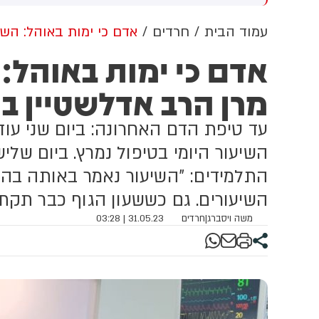
שדוד. צוותי מד"א העניקו להם
מכוון ברשתות החברתיות, כך
פול רפואי בזירה
עולה מניתוח חדש של
עמוד הבית
חרדים
אדם כי ימות באוהל: השי
CyberWell, ארגון המנטר
אדם כי ימות באוהל:
אנטישמיות ברשת. הדו"ח מצא כי
פוסטים זהים ב-X שותפו
מרן הרב אדלשטיין ב
בצרפתית, אנגלית וספרדית,
בטענה שיהודים הם שהציתו
במכוון את השריפות בצרפת,
עד טיפת הדם האחרונה: ביום שני עוד
ספרד ונורבגיה בטרה להרוויח
פוליטית או כלכלית מהמצב.
השיעור היומי בטיפול נמרץ. ביום שלי
התלמידים: "השיעור נאמר באותה בהירו
השיעורים. גם כששעון הגוף כבר תקת
משה ויסברג
|
חרדים
31.05.23 | 03:28