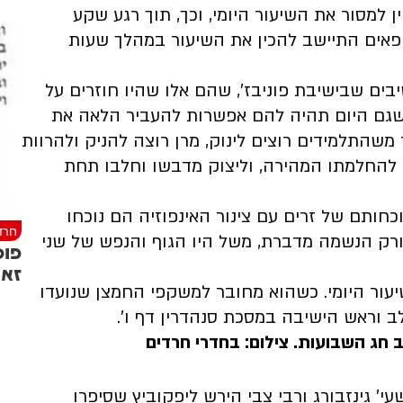
ין למסור את השיעור היומי, וכך, תוך רגע שקע
פאים התיישב להכין את השיעור במהלך שעות
רפואה המשיבים שבישיבת פוניבז', שהם אלו שהיו חוזרים על
י שגם היום תהיה להם אפשרות להעביר הלאה את
משהתלמידים רוצים לינוק, מרן רוצה להניק ולהרוות
להחלמתו המהירה, וליצוק מדבשו וחלבו תחת
כחותם של זרים עם צינור האינפוזיה הם נוכחו
חרד
ורק הנשמה מדברת, משל היו הגוף והנפש של שני
פוס
זאת
יעור היומי. כשהוא מחובר למשקפי החמצן שנועדו
 וראש הישיבה במסכת סנהדרין דף ו'.
 חג השבועות. צילום: בחדרי חרדים
י' גינזבורג ורבי צבי הירש ליפקוביץ שסיפרו