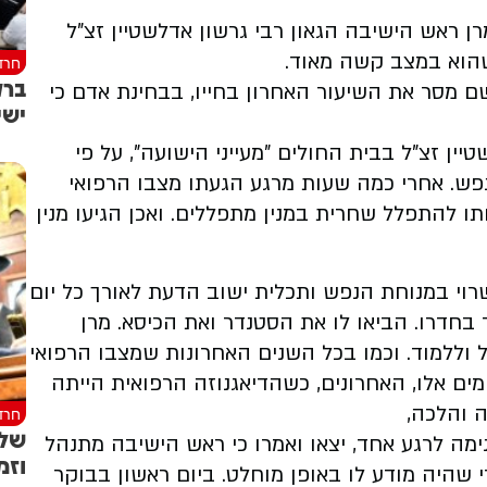
 ראש הישיבה הגאון רבי גרשון אדלשטיין זצ"ל
שהוא במצב קשה מאוד.
חרד
ברק
 מסר את השיעור האחרון בחייו, בבחינת אדם כי
ישי
ין זצ"ל בבית החולים "מעייני הישועה", על פי
ש. אחרי כמה שעות מרגע הגעתו מצבו הרפואי
ו להתפלל שחרית במנין מתפללים. ואכן הגיעו מנין
שרוי במנוחת הנפש ותכלית ישוב הדעת לאורך כל יום
בחדרו. הביאו לו את הסטנדר ואת הכיסא. מרן
וללמוד. וכמו בכל השנים האחרונות שמצבו הרפואי
ים אלו, האחרונים, כשהדיאגנוזה הרפואית הייתה
ה והלכה,
חרד
שלו
ימה לרגע אחד, יצאו ואמרו כי ראש הישיבה מתנהל
וזמ
 שהיה מודע לו באופן מוחלט. ביום ראשון בבוקר