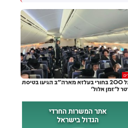
גולדברג פולין ז"ל שהתקיים
הותקפו על ידי טילים וכטב"מים
הבוקר בשכונת בקעה בירושלים
בזמן מעבר בהורמוז, שלושה
מהם במהלך השבוע
ים
מעל 200 בחורי בעלזא מארה"ב הגיעו בטיסת
טר ל'זמן אלול'