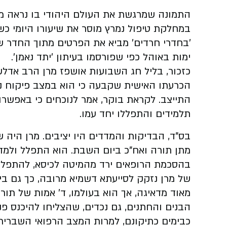
התמונה שמרגשת את העולם היהודי בו נראה מרן
במחלקת טיפול נמרץ מוסר את שיעורו היומי כ
'בחדרי חרדים' מביא את הפרטים מתוך החדר שם
ימות באוהל כפי שפורסמו בעיתון 'יתד נאמן'.
כזכור, בליל חג השבועות אושפז מרן הרב אדלשטי
הכרעתו האישית שקבעה כי הוא במצב פיקוח נפ
התייצב. לקראת בוקר, אמר לנוכחים כי באפשרות
תלמידים והתפללו יחד עמו.
בס"ד, הבדיקות והמדדים היו יציבים. מרן היה 
מתן תורה ואח"כ ביום השבת. הוא התפלל ולמד 
בהסכמת הרופאים ירד מהמיטה לכיסא, להתפלל 
של מרן נזקק לסייעתא דשמיא מרובה, כך גם בימ
מאוד מדאיגה, אך הוא בעולמו, ד' אמות של תור
הבנים והחתנים, גם נכדים, שהצליחו להיכנס פנ
כבימים כתיקונם, למרות המצב הרפואי השברירי