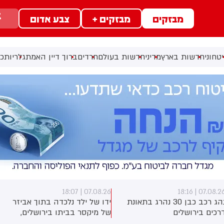
מבזקים
מבזקים +
צבע אדום
טחוני
חדשות בארץ
מדיני
חדשות בעולם
חרדים
ברוך דיין האמת
גלריות
כל
07.08.26 | 18:07
07.08.26 | 18:1
נהג רכב כבן 30 נהרג בתאונת
ידו של ילד נלכדה בתוך אביזר
רכים בירושלים
של מיקסר בביתו בירושלים,
לוחמי כבאות והצלה הוזעקו