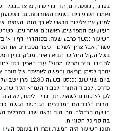
בערגה, כששניהם, תוך כדי שיח, פרצו בבכי: השי
נאמרו השיעורים בשנים האחרונות. גם כששעון 
למנוע את צלילות הראש לאורך הזמן האמיתי שב
העיון, עם המפרשים, ראשונים ואחרונים, וכשהע
השיעור נמשך כרבע שעה, בסנהדרין דף ו' א' בד
עשוי", אבל צריך לשלם - כיצד מסבירים את הס
בשל הקול החלוש, הביא ראיות מב"ק בדין הפקיר
לחבירו וחזר ומחלו, מחול". עוד האריך בזה 
יהפך לסימן קריאה והפשט לאמיתה של תורה י
ביום שני שוב נכנסנו
כדרכו, לכבוד התורה לכבוד הגמרא הקדושה. כ
לכן לא פחדנו לשאול. תוך כדי הלימוד, לא היה
והרוח בלבד הם המדברים. הגנרטור הגשמי כבוי
השעה הגדולה. מרן היה נראה שרוי בתכלית הא
בהיקף כל הסוגיות.
תוכן השיעור היה המשך. ומרן דן בעומק העיון 