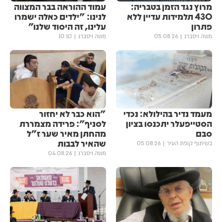
מרוץ נגד הזמן בטבריה:
עמוד ההוראה בבר המצווה
430 תלמידות עדיין ללא
לנינו: "ילדים כאלה ישמרו
פתרון
עלינו, זה היסוד שלנו"
משה ויסברג
05.08.26
משה ויסברג
10:10
מעמד נדיר בהילולא: נכדי
"הוא כבר לא יחזור
הסטייפעלר יתכנסו בציון
לסניף": פרידה מצמררת
סבם
מהחתן מאיר שער ז"ל
שהאיר לבבות
בשיתוף קופת העיר
05.08.26
משה ויסברג
04.08.26