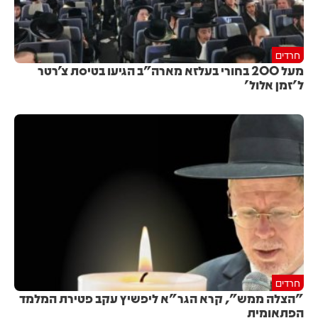
חרדים
מעל 200 בחורי בעלזא מארה"ב הגיעו בטיסת צ'רטר
ל'זמן אלול'
חרדים
"הצלה ממש", קרא הגר"א ליפשיץ עקב פטירת המלמד
הפתאומית