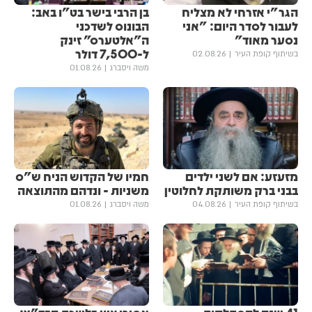
הגר"י אזרחי לא מצליח
בן הרבי בישר בט"ו באב:
לעבור לסדר היום: "אני
הבונוס לשדכני
נסער מאוד"
ה"אלטערס" זינק
ל-7,500 דולר
בשיתוף קופת העיר
02.08.26
משה ויסברג
01.08.26
מזעזע: אם לשני ילדים
חמיו של הקדוש הניח ש"ס
בבני ברק משותקת לחלוטין
משניות - ונדהם מהתוצאה
בשיתוף קופת העיר
04.08.26
משה ויסברג
01.08.26