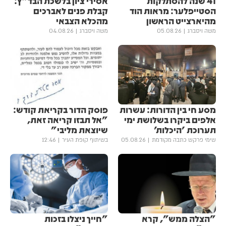
41 שנה להסתלקות
אסירי ציון בלשכת הבד"ץ:
הסטייפלער: מראות הוד
קבלת פנים לאברכים
מהיארצייט הראשון
מהכלא הצבאי
משה ויסברג
05.08.26
משה ויסברג
04.08.26
מסע חי בין הדורות: עשרות
פוסק הדור בקריאת קודש:
אלפים ביקרו בשלושת ימי
"אל תבזו קריאה זאת,
תערוכת 'היכלות'
שיוצאת מליבי"
שימי פרקש כתבה מקודמת
05.08.26
בשיתוף קופת העיר
12:46
"הצלה ממש", קרא
"חייך ניצלו בזכות