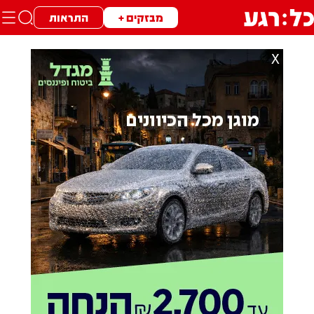
מבזקים +
התראות
X