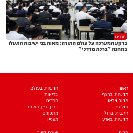
חרדים
ברקע המערכה על עולם התורה: מאות בני ישיבות התעלו
במחנה "ברכת מרדכי"
ראשי
חדשות בעולם
חדשות ברצף
בריאות
מדור וידאו
חרדים
פוליטי
ברוך דיין האמת
חרבות ברזל
מתכונים
חדשות בארץ
מעניין
מדיני
יצירת קשר