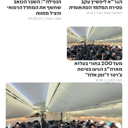
הגר"א ליפשיץ עקב
הנפילה": השבר הכואב
פטירת המלמד הפתאומית
שחשף את המחדל הרפואי
והציל ממוות
בשיתוף קופת העיר
12:11
משה ויסברג
03.08.26
מעל 200 בחורי בעלזא
מארה"ב הגיעו בטיסת
צ'רטר ל'זמן אלול'
משה ויסברג
18:38