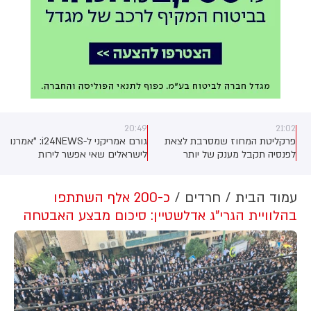
20:49
21:02
פרקליטת המחוז שמסרבת לצאת
גורם אמריקני ל-i24NEWS: "אמרנו
לפנסיה תקבל מענק של יותר
לישראלים שאי אפשר לירות
ממיליון שקלים בתמורה לפרישה
ולהפציץ את הדרך לפתרון מול
ן
לבנון"
עמוד הבית
חרדים
כ-200 אלף השתתפו
בהלוויית הגרי"ג אדלשטיין: סיכום מבצע האבטחה