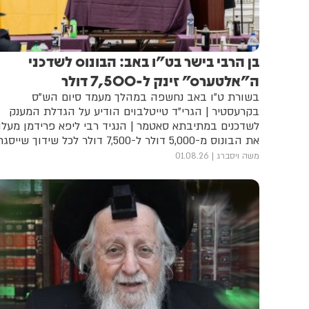
בן הרבי בישר בט"ו באב: הבונוס לשדכני
ה"אלטערס" זינק ל-7,500 דולר
בשורת ט"ו באב נחשפה במהלך מעמד סיום הש"ס
בקרעסטיר | הגרי"ד טייטלבוים הודיע על הגדלת המענק
לשדכנים במתיבתא סאטמר | הנגיד רבי ליפא פרידמן מעל
את הבונוס מ-5,000 דולר ל-7,500 דולר לכל שידוך שייסגר
עד חג הסוכות | בחסידות מקווים לתנופה מחודשת
משה ויסברג
01.08.26
בשידוכי הבחורים המבוגרים