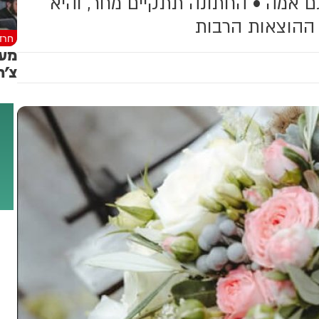
 אמה • החתונה תתקיים מחר, והיא
 ההוצאות הרבות
חרד
צ'ר