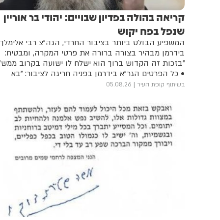
קריאה בהולה בפדיון שבויים: יהודי בר אוריין
שנפל בפח יקוש
המשפיע הבולט ביותר בציבור החרדי, הגה"צ רבי אלימלך
בידרמן מבהיר בצורה ברורה את פרטי המקרה, ומבטיח:
"בזכות זה הקדוש ברוך הוא ישלח לו ישועה בקרוב ממש"
• כל הפרטים הגר"א בידרמן בפניה חריגה לציבור: "בא
לידינו מקרה נורא של פדיון שבויים".
בשיתוף קופת העיר
05.08.26