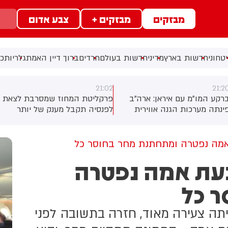
מבזקים
מבזקים +
צבע אדום
טחוני
חדשות בארץ
מדיני
חדשות בעולם
חרדים
ברוך דיין האמת
גלריות
כל
20:49
21:0
רקליטת המחוז שמסרבת לצאת
גורם אמריקני ל-i24NEWS:
פנסיה תקבל מענק של יותר
"אמרנו לישראלים שאי אפשר
מיליון שקלים בתמורה לפרישה
לירות ולהפציץ את הדרך לפתרון
מול לבנון"
 אמה נפטרה ומתחתנת מחר בחוסר כל
כעת אמה נפטרה
 כל
ה צעירה מאוד, חזרה בתשובה לפני