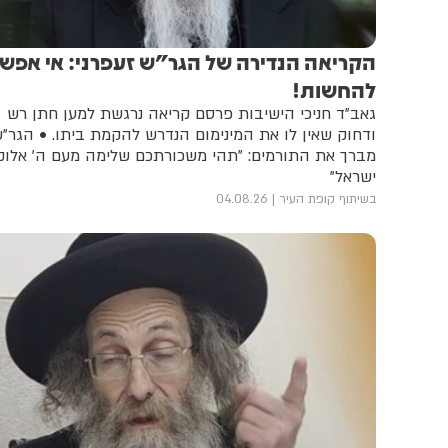
הקריאה הנדירה של הגר"ש זעפרני: אי אפש
להחשות!
גאב"ד חניכי הישיבות פרסם קריאה נרגשת למען חתן רש
ודחוק שאין לו את המינימום הנדרש להקמת ביתו. • הגר"
מברך את התורמים: "תהי משכורתכם שלימה מעם ה' אלוק
ישראל"
בשיתוף קופת העיר
04.08.26