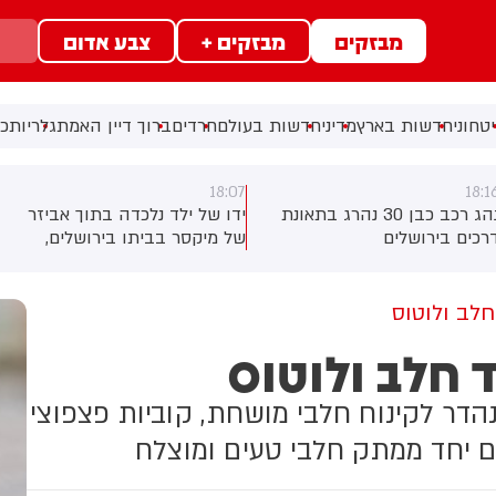
מבזקים
מבזקים +
צבע אדום
טחוני
חדשות בארץ
מדיני
חדשות בעולם
חרדים
ברוך דיין האמת
גלריות
כל
18:07
18:1
נהג רכב כבן 30 נהרג בתאונת
ידו של ילד נלכדה בתוך אביזר
רכים בירושלים
של מיקסר בביתו בירושלים,
לוחמי כבאות והצלה הוזעקו
למקום וחילצו אותו ללא פגע
חלב ולוטוס
 חלב ולוטוס
הדר לקינוח חלבי מושחת, קוביות פצפוצי
ם יחד ממתק חלבי טעים ומוצלח