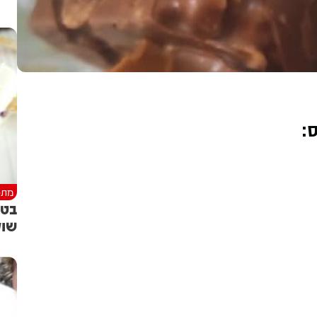
ס
:
מתכ
בטע
שוק