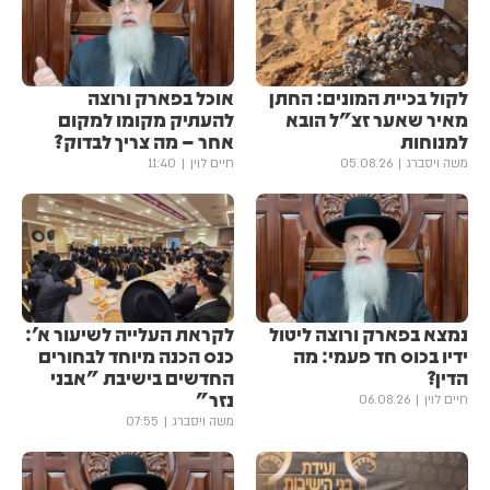
לקול בכיית המונים: החתן
אוכל בפארק ורוצה
מאיר שאער זצ"ל הובא
להעתיק מקומו למקום
למנוחות
אחר – מה צריך לבדוק?
משה ויסברג
05.08.26
חיים לוין
11:40
נמצא בפארק ורוצה ליטול
לקראת העלייה לשיעור א':
ידיו בכוס חד פעמי: מה
כנס הכנה מיוחד לבחורים
הדין?
החדשים בישיבת "אבני
נזר"
חיים לוין
06.08.26
משה ויסברג
07:55