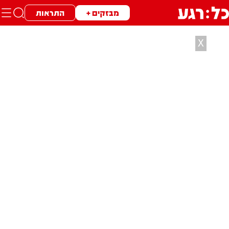
מבזקים +
התראות
X