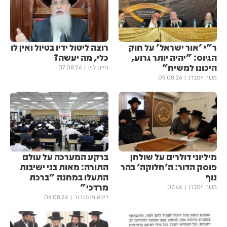
ר"י 'אור ישראל' על חוק
רוצה ליטול ידיו בטיול ואין לו
הגיוס: "יהיה יותר גרוע,
כלי, מה יעשה?
היכונו למשיח"
חיים לוין
07.08.26
משה ויסברג
08.08.26
מיליוני דולרים על שולחן
ברקע המערכה על עולם
פוסק הדור: ה'חלוקה' בהר
התורה: מאות בני ישיבות
נוף
התעלו במחנה "ברכת
מרדכי"
משה ויסברג
07:46
ליפא גינסברגר
06.08.26