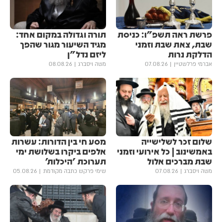
פרשת ראה תשפ"ו: כניסת
תורה וגדולה במקום אחד:
שבת, צאת שבת וזמני
מגיד השיעור מגור שהפך
הדלקת נרות
ליזם נדל"ן
אברמי פרלשטיין
07.08.26
משה ויסברג
08.08.26
שלום זכר לשלישייה
מסע חי בין הדורות: עשרות
באמשינוב | כל אירועי וזמני
אלפים ביקרו בשלושת ימי
שבת מברכים אלול
תערוכת 'היכלות'
משה ויסברג
07.08.26
שימי פרקש כתבה מקודמת
05.08.26