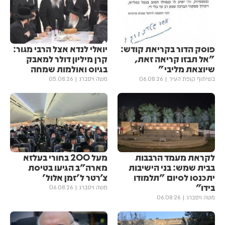
פוסק הדור בקריאת קודש:
יואלי לנדא אצל הרבי מגור:
"אל תבזו קריאה זאת,
קרן מיליון דולר למאבק
שיוצאת מליבי"
בגיוס ואולמות שמחה
בשיתוף קופת העיר
06.08.26
משה ויסברג
05.08.26
לקראת מעמד הרבבות
מעל 200 בחורי בעלזא
בבית שמש: בני הישיבות
מארה"ב הגיעו בטיסת
יתכנסו לסיום "תלמודו
צ'רטר ל'זמן אלול'
בידו"
משה ויסברג
06.08.26
משה ויסברג
06.08.26