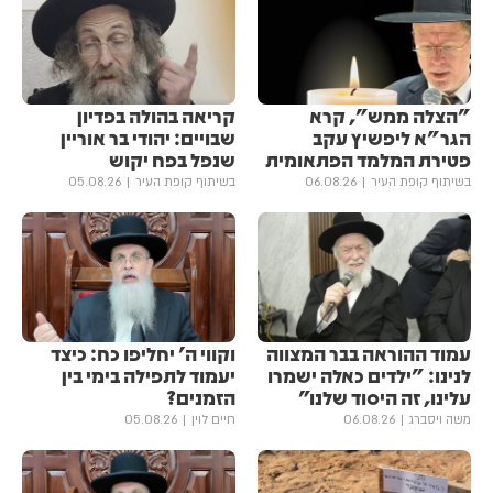
"הצלה ממש", קרא
קריאה בהולה בפדיון
הגר"א ליפשיץ עקב
שבויים: יהודי בר אוריין
פטירת המלמד הפתאומית
שנפל בפח יקוש
בשיתוף קופת העיר
06.08.26
בשיתוף קופת העיר
05.08.26
עמוד ההוראה בבר המצווה
וקווי ה' יחליפו כח: כיצד
לנינו: "ילדים כאלה ישמרו
יעמוד לתפילה בימי בין
עלינו, זה היסוד שלנו"
הזמנים?
משה ויסברג
06.08.26
חיים לוין
05.08.26