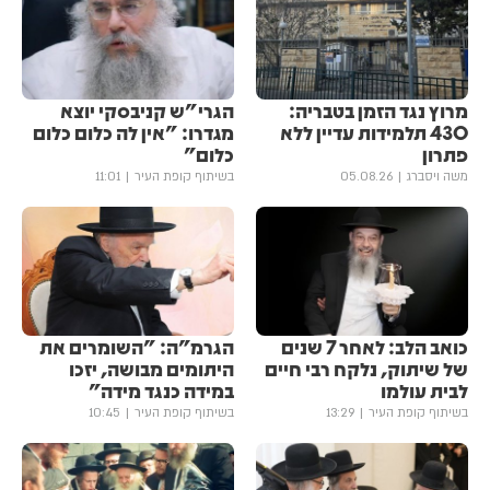
מרוץ נגד הזמן בטבריה:
הגרי"ש קניבסקי יוצא
430 תלמידות עדיין ללא
מגדרו: "אין לה כלום כלום
פתרון
כלום"
משה ויסברג
05.08.26
בשיתוף קופת העיר
11:01
כואב הלב: לאחר 7 שנים
הגרמ"ה: "השומרים את
של שיתוק, נלקח רבי חיים
היתומים מבושה, יזכו
לבית עולמו
במידה כנגד מידה"
בשיתוף קופת העיר
13:29
בשיתוף קופת העיר
10:45