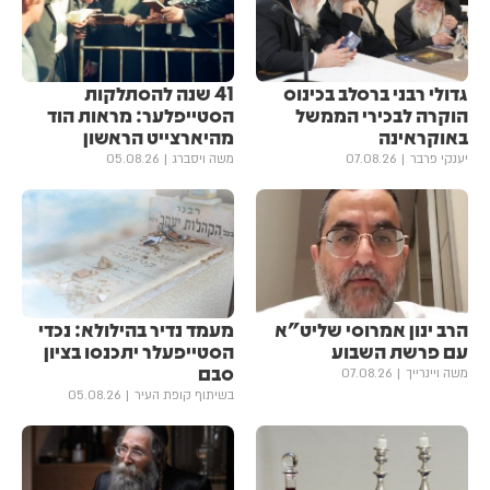
גדולי רבני ברסלב בכינוס
41 שנה להסתלקות
הוקרה לבכירי הממשל
הסטייפלער: מראות הוד
באוקראינה
מהיארצייט הראשון
יענקי פרבר
07.08.26
משה ויסברג
05.08.26
הרב ינון אמרוסי שליט"א
מעמד נדיר בהילולא: נכדי
עם פרשת השבוע
הסטייפעלר יתכנסו בציון
סבם
משה ויינרייך
07.08.26
בשיתוף קופת העיר
05.08.26