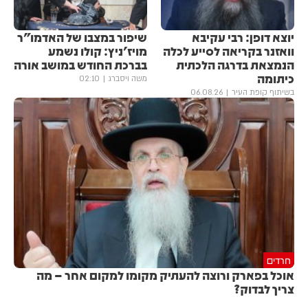
יוצא דופן: רבי עקיבא
שיפור במצבו של האדמו"ר
וואזנר בקריאה לסייע לכלה
מויז'ניץ: קולו נשמע
הנמצאת בדרגה הלכתית
בברכת החודש במושב אורה
כיתומה
משה ויסברג
02:10
בשיתוף קופת העיר
06.08.26
חרדים
אוכל בפארק ורוצה להעתיק מקומו למקום אחר – מה
צריך לבדוק?