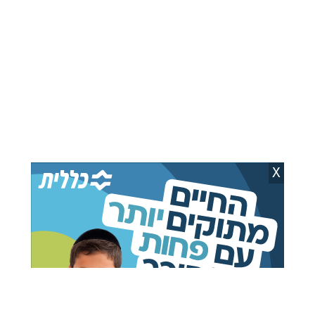
איראן ניסתה לשכנע את
איש הדת העיראקי שבר
חמאס לסרב למתווה
שתיקה: "שלום עם
הפירוק מנשק
ישראל? אפשרי"
יענקי פרבר
31.07.26
אוריאל פיליפ
29.07.26
X
סעודיה מאותתת על נכונות
ארצות הברית ממליצה
לנורמליזציה: "לא ירדה
לאזרחיה לעזוב את המזרח
מהשולחן"
התיכון
אבי וידר
29.07.26
יעקב דהן
01.08.26