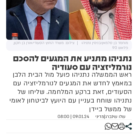
מוחמד בן סלמאן/בנימין נתניהו
צילום: משרד החוץ הסעודי/אורן בן חקון,
פלאש 90
נתניהו מתניע את המגעים להסכם
נורמליזציה עם סעודיה
ראש הממשלה נתניהו פועל מול הבית הלבן
במאמץ לחדש את המגעים לנורמליזציה עם
הסעודים, זאת ברקע המלחמה. שליחו של
נתניהו שוחח בעניין עם היועץ לביטחון לאומי
של ממשל ביידן
שלו שינברג
|
מדיני
09.01.24 | 08:00