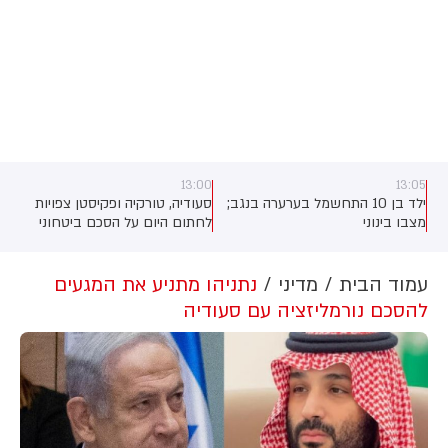
13:00
13:05
ילד בן 10 התחשמל בערערה בנגב;
סעודיה, טורקיה ופקיסטן צפויות
מצבו בינוני
לחתום היום על הסכם ביטחוני
שירחיב את שיתוף הפעולה ביניהן,
כך מסרו גורמים בטורקיה
ובפקיסטן. לפי גורם ביטחוני טורקי,
עמוד הבית
מדיני
נתניהו מתניע את המגעים
ההסכם צפוי להיחתם בסעודיה
להסכם נורמליזציה עם סעודיה
במהלך פגישה בין יורש העצר
מוחמד בן סלמאן, נשיא טורקיה,
רג'פ טאיפ ארדואן וראש ממשלת
פקיסטן, שהבז שריף.