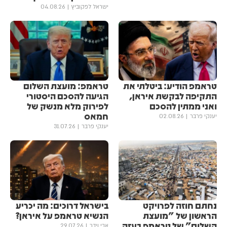
ישראל לפקוביץ
04.08.26
טראמפ הודיע: ביטלתי את
טראמפ: מועצת השלום
התקיפה לבקשת איראן,
הגיעה להסכם היסטורי
ואני ממתין להסכם
לפירוק מלא מנשק של
חמאס
יענקי פרבר
02.08.26
יענקי פרבר
31.07.26
נחתם חוזה לפרויקט
בישראל דרוכים: מה יכריע
הראשון של "מועצת
הנשיא טראמפ על איראן?
השלום" של טראמפ בעזה
אבי וידר
29.07.26