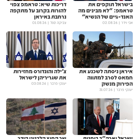
בישראל תוקפים את
דריכות שיא: טראמפ צפוי
טראמפ: "לא מבינים מה
להורות בקרוב על מתקפה
האנד-גיים של הנשיא"
נרחבת באיראן
אבי וידר
02.08.26
צביקה סגל
01.08.26
איראן ניסתה לשכנע את
צ׳ילה והונדורס מחזירות
חמאס לסרב למתווה
את שגריריהן לישראל
הפירוק מנשק
יענקי פרבר
03.08.26
יענקי פרבר
31.07.26
ישראל וארה"ב בוחנות
שר החוץ הלבנוני הודר