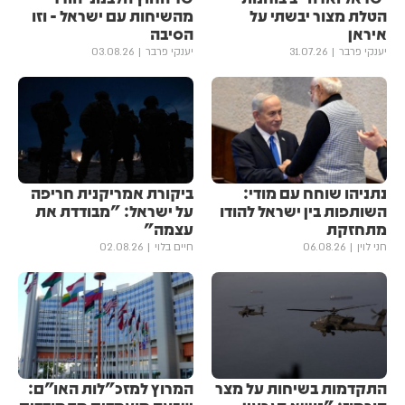
הטלת מצור יבשתי על
מהשיחות עם ישראל - וזו
איראן
הסיבה
יענקי פרבר
31.07.26
יענקי פרבר
03.08.26
נתניהו שוחח עם מודי:
ביקורת אמריקנית חריפה
השותפות בין ישראל להודו
על ישראל: "מבודדת את
מתחזקת
עצמה"
חני לוין
06.08.26
חיים בלוי
02.08.26
התקדמות בשיחות על מצר
המרוץ למזכ"לות האו"ם: