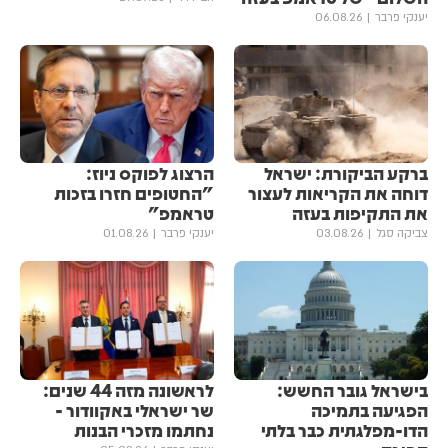
יענקי פרבר
06.08.26
ברקע הביקורת: ישראל
הרצוג לפוקס ניוז:
דוחה את הקריאות לעצור
"החטופים חזרו בזכות
את התקיפות בעזה
טראמפ"
צביקה סגל
03.08.26
יענקי פרבר
01.08.26
בישראל גובר החשש:
לראשונה מזה 44 שנים:
הפגיעה בתמיכה
שר ישראלי באקוודור -
הדו-מפלגתית כבר בלתי
נחתמו מזכרי הבנות