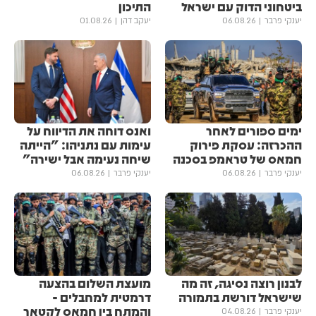
ביטחוני הדוק עם ישראל
התיכון
יענקי פרבר
06.08.26
יעקב דהן
01.08.26
ימים ספורים לאחר
ואנס דוחה את הדיווח על
ההכרזה: עסקת פירוק
עימות עם נתניהו: "הייתה
חמאס של טראמפ בסכנה
שיחה נעימה אבל ישירה"
יענקי פרבר
06.08.26
יענקי פרבר
06.08.26
לבנון רוצה נסיגה, זה מה
מועצת השלום בהצעה
שישראל דורשת בתמורה
דרמטית למחבלים -
והמתח בין חמאס לקטאר
יענקי פרבר
04.08.26