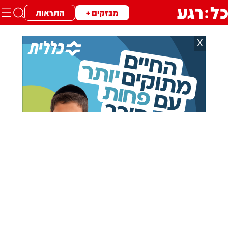
מבזקים +
התראות
X