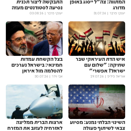
המתווה: צה"ל ייסוג באופן
התבקשה ליצור תכנית
מדורג
נסיעה לסטודנטים מעזה
יענקי פרבר
31.07.26
יענקי פרבר
03.08.26
איש הדת העיראקי שבר
בצל הקשחת עמדות
שתיקה: "שלום עם
חמינאי: בישראל נערכים
ישראל? אפשרי"
להסלמה מול איראן
אוריאל פיליפ
29.07.26
אבי וידר
30.07.26
השינוי הבלתי נמנע: מסיוע
ארצות הברית ממליצה
צבאי לשיתוף פעולה
לאזרחיה לעזוב את המזרח