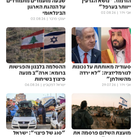
הורמוז: "נושא הגרעין
שבעה מועמדים מתמודדים
ייוותר בערפל"
על הנהגת הארגון
הבינלאומי
אבי וידר
02.08.26
יענקי פרבר
02.08.26
סעודיה מאותתת על נכונות
ההסלמה בלבנון והפגישות
לנורמליזציה: "לא ירדה
ברומא: ארה"ב מנעה
מהשולחן"
פיצוץ בשיחות
אבי וידר
29.07.26
ישראל לפקוביץ
06.08.26
מועצת השלום פרסמה את
"סוג של פיצוי": ישראל