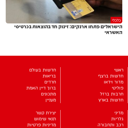
כלכלי
הישראלים פתחו ארנקים: זינוק חד בהוצאות בכרטיסי
האשראי
ראשי
חדשות בעולם
חדשות ברצף
בריאות
מדור וידאו
חרדים
פוליטי
ברוך דיין האמת
חרבות ברזל
מתכונים
חדשות בארץ
מעניין
מדיני
יצירת קשר
גלריות
תנאי שימוש
רכב ותחבורה
מדיניות פרטיות