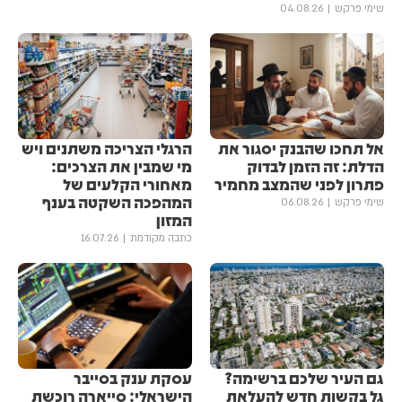
שימי פרקש
04.08.26
אל תחכו שהבנק יסגור את
הרגלי הצריכה משתנים ויש
הדלת: זה הזמן לבדוק
מי שמבין את הצרכים:
פתרון לפני שהמצב מחמיר
מאחורי הקלעים של
המהפכה השקטה בענף
שימי פרקש
06.08.26
המזון
כתבה מקודמת
16.07.26
גם העיר שלכם ברשימה?
עסקת ענק בסייבר
גל בקשות חדש להעלאת
הישראלי: סייארה רוכשת