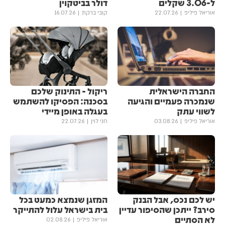
ל-3.06 שקלים
דולר בביטקוין
אוריאל פיליפ
22.07.26
קובי ברקת
16.07.26
החברה הישראלית
ריקול - התינוק שלכם
שנמכרה פעמיים והגיעה
בסכנה: הפסיקו להשתמש
לשווי עתק
בעגלה באופן מיידי
אוריאל פיליפ
03.08.26
חני לוין
22.07.26
יש לכם נכס, אבל הבנק
המזגן שנמצא כמעט בכל
סירב? ייתכן שהסיפור עדיין
בית בישראל עלול להתייקר
לא הסתיים
אוריאל פיליפ
02.08.26