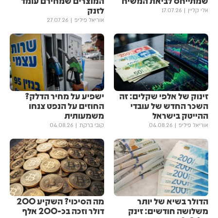
שמתייחס לביאת המשיח
המוצרים שמחירם עומד
לזנק
אלי קליין
17.07.26
אוריאל פיליפ
27.07.26
זינוק של אלפי שקלים: זה
ישפיע על מחיר הדלק?
השכר החדש של עובדי
החוזים על הנפט צנחו
ההייטק בישראל
משמעותית
אוריאל פיליפ
04.08.26
קובי ברקת
04.08.26
הדולר בשיא של יותר
מה הסיכוי? השקיע 200
משלושה חודשים: זינק
דולר וזכה בכ-200 אלף