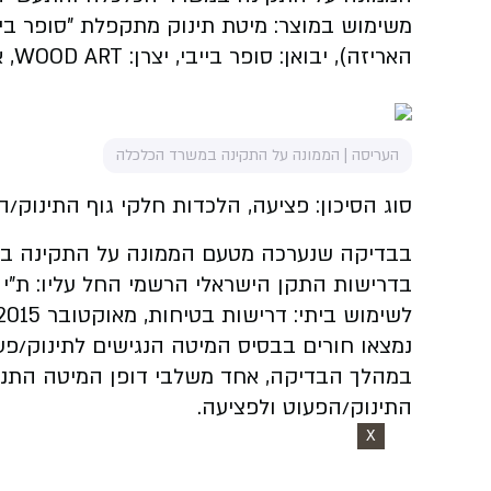
האריזה), יבואן: סופר בייבי, יצרן: WOOD ART, ארץ ייצור: סין.
העריסה | הממונה על התקינה במשרד הכלכלה
סוג הסיכון: פציעה, הלכדות חלקי גוף התינוק/
בבדיקה שנערכה מטעם הממונה על התקינה באמצ
לשימוש ביתי: דרישות בטיחות, מאוקטובר 2015, כדלקמן:
נמצאו חורים בבסיס המיטה הנגישים לתינוק/פעו
במהלך הבדיקה, אחד משלבי דופן המיטה התנת
התינוק/הפעוט ולפציעה.
X