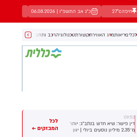
חיפה
27°c
כ"ג אב התשפ"ו | 06.08.2026
כלי
בריאות
מזג האוויר
תקשורת
טכנולוגיה
רכב ותחבורה
מעניין
מוזיקה
מ
09:53
09:53
לכל
דין פישר: שיא חדש בנתב"ג: יותר
טוביה יגלניק: פרסום ראשון: בתי
המבזקים ←
מ־2.35 מיליון נוסעים ביולי | יוון
הדין הרבניים בדרך להשבתה
בראש, לרנקה היעד המבוקש
כבר מיום ראשון הקרוב בעקבות