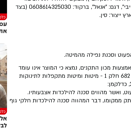
משימוש במוצר: מיטת תינוק מתקפלת "סופר בייבי", דגם: "אנאל", ברקוד: 0608614325030 (בצד
כלכל
עסק
את 
הפעוט וסכנת נפילה מהמיטה.
עות מכון התקנים, נמצא כי המוצר אינו עומד
בדרישות התקן הישראלי הרשמי החל עליו: ת"י 682 חלק 1 - מיטות ומיטות מתקפלות לתינוקות
ט, ואשר מהווים סכנה להילכדות אצבעותיו.
ק ממקומו, דבר המהווה סכנה להילכדות חלקי גוף
כלכל
אל 
לבד