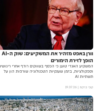
וורן באפט מזהיר את המשקיעים: שוק ה-AI
הופך לזירת הימורים
המשקיע האגדי טוען כי הכסף בשווקים רודף אחרי ריגושים
וספקולציות, בזמן שענקיות הטכנולוגיה שורפות הון על
תשתיות AI
קובי ברקת
19.07.26