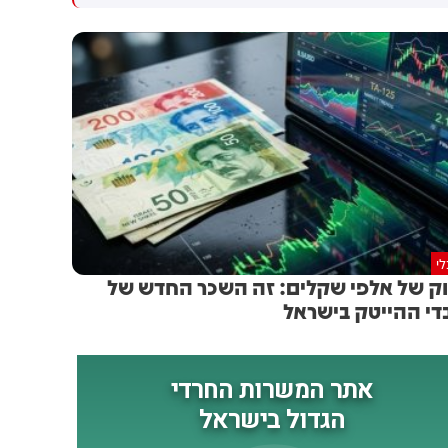
ביותר. במהלך חודש יולי 2026
פסיקת בג"צ, שעצרה העברת
עברו בנתב"ג 2,355,591 נוסעים
כ-18 מיליון שקלים בוועדת
בטיסות בין-לאומיות
הכספים, שנועדו עבור תשלום
ופנים-ארציות - עלייה של 36%
חובות למיקרוסופט ולספקים
לעומת יולי אשתקד
נוספים - בתי הדין צפויים
להפסיק לפעול כבר ביום ראשון.
כך לפי גורמים בכירים במשרד.
כזכור, מייקרוסופט כבר השביתה
את המערכות לפני מספר חודשים
בעקבות החוב. היא הסכימה
להמתין עד כה, בעקבות הבטחה
שהכסף יועבר אליה. אך בעקבות
י
כך שההעברה נעצרה ונחסמה -
וק של אלפי שקלים: זה השכר החדש של
היא צפויה להשבית את
די ההייטק בישראל
המערכות שוב