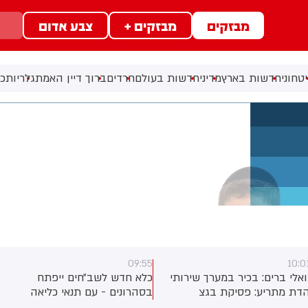
מבזקים
מבזקים +
צבע אדום
טחוני
חדשות בארץ
מדיני
חדשות בעולם
חרדים
ברוך דיין האמת
גלריות
כל
09:55
10:0
ואלי ברים: בכיר במערך שירותי
כלא חדש לשב״חים ייפתח
דת מתריע: פסיקת בגצ
בסהרונים - עם תנאי כליאה
מקפיאה את תקציבי בתי הדין
כמעט זהים לאלו של מחבלים