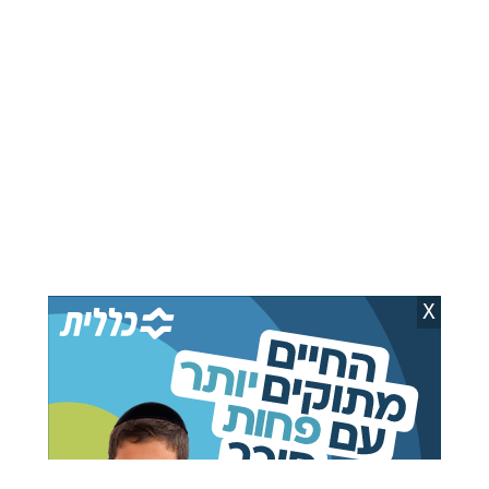
כתבות מומלצות בשבילך
ריקול - התינוק שלכם
המזגן שנמצא כמעט בכל
בסכנה: הפסיקו להשתמש
בית בישראל עלול להתייקר
בעגלה באופן מיידי
אוריאל פיליפ
02.08.26
חני לוין
22.07.26
X
עסקת ענק בסייבר
מעל 120 דולר לחבית:
הישראלי: סייארה רוכשת
התרחיש שמדאיג את שוק