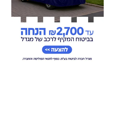
מחיר הנפט בשיא של
קונים באינטרנט? כך תבדקו
חודש, הבורסה בתל אביב
אם האתר אמין לפני
נחלשת
התשלום
אוריאל פיליפ
20.07.26
אוריאל פיליפ
28.07.26
מאות עובדים בישראל
הישראלים פתחו ארנקים:
יפוטרו: ענקית ההייטק
זינוק חד בהוצאות בכרטיסי
עושה שינויים
האשראי
אוריאל פיליפ
22.07.26
חיים בלוי
06.08.26