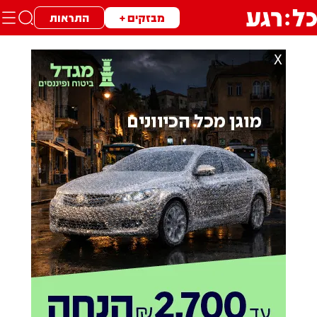
מבזקים +
התראות
X