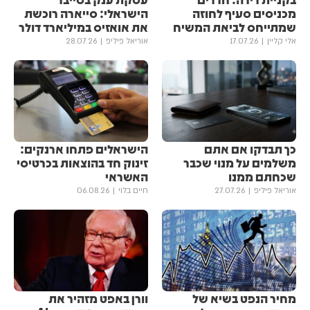
מכניסים סעיף לחוזה
הישראלי: סייארה רוכשת
שמתייחס לביאת המשיח
את אואזיס במיליארד דולר
אלי קליין
17.07.26
אוריאל פיליפ
28.07.26
כך תבדקו אם אתם
הישראלים פתחו ארנקים:
משלמים על מנוי שכבר
זינוק חד בהוצאות בכרטיסי
שכחתם ממנו
האשראי
אוריאל פיליפ
27.07.26
חיים בלוי
06.08.26
מחיר הנפט בשיא של
וורן באפט מזהיר את