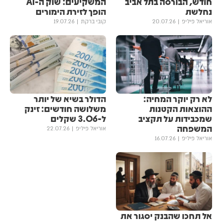
חודש, הבורסה בתל אביב
המשקיעים: שוק ה-AI
נחלשת
הופך לזירת הימורים
אוריאל פיליפ
20.07.26
קובי ברקת
19.07.26
לא רק יוקר המחיה:
הדולר בשיא של יותר
ההוצאות הקטנות
משלושה חודשים: זינק
שמכבידות על תקציב
ל-3.06 שקלים
המשפחה
אוריאל פיליפ
22.07.26
אוריאל פיליפ
16.07.26
אל תחכו שהבנק יסגור את