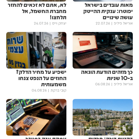
מאות עובדים בישראל
לא, אתם לא זכאים להחזר
יפוטרו: ענקית ההייטק
מחברת החשמל, אל
עושה שינויים
תלחצו!
אוריאל פיליפ
22.07.26
יצחק וייס
24.07.26
כך מזהים הודעת הונאה
ישפיע על מחיר הדלק?
ב-10 שניות
החוזים על הנפט צנחו
משמעותית
אוריאל פיליפ
06.08.26
קובי ברקת
04.08.26
בקניית דירה: חרדים
עסקת ענק בסייבר