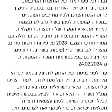
גבוה (כל פער) מזה של התוצרת המיובאת.
כזכור, בחודש יולי האחרון עבר בכנסת התיקון
לחוק הגנת הצרכן ולפיו מחויבים העוסקים
במכירה קמעונית לסמן בשילוט בולט ובצמוד
למחיר את ארץ המקור של התוצרת החקלאית
הטרייה הנמכרת בתפזורת. חובת הסימון חלה כבר
מסוף חודש דצמבר 2023 על פירות וירקות טריים,
מוצרי חלב, בשר טרי (עופות, בשר בקר) ודגים,
ומחויבת גם בפלטפורמות המכירה המקוונות
מ-24.02.2024.
עוד לפני כניסתו של החוק לתקוף, בסמוך לפרוץ
מלחמת חרבות ברזל, ועל מנת לחזק ולעודד צריכה
של תוצרת חקלאית ישראלית, פנה באופן יזום
מנכ"ל משרד החקלאות, אורן לביא, בבקשה אישית
לכלל רשתות השיווק לסמן עצמאית תוצרת
חקלאית ישראלית, כדי לשקף זאת לצרכנים. חלק