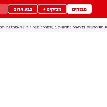
מבזקים
מבזקים +
צבע אדום
טחוני
חדשות בארץ
מדיני
חדשות בעולם
חרדים
ברוך דיין האמת
גלריות
כל