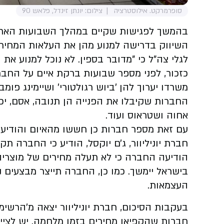
סופרמרקט. אילוסטרציה
צילום: יונתן זינדל, פלאש 90
השיווק בדרישה למנוע מהן את העלאות המחירי
לגלי צה"ל כי "מדובר בספין. לא נוכל למנוע את
כזכור, לפני מספר שבועות ברקת איים על החבר
משרדו יערוך להן 'ביוש רגולטורי' ושיימינג פ
החברות שקיבלו את הפנייה הן תנובה, אסם, יכין
אחוה ושטראוס ועוד.
עם זאת מספר חברות כן חששו מהאיום והודיעו
חברת יוניליוור, ג׳ם יוקסל, הודיע כי החברה ת
בישראל יימשך. כמו כן, החברה תייצר מבצעים נ
העצמאות.
בעקבות הסיכום, חברת יוניליוור יצאה מ'הרשי
חברות שהקפיאו מחירים בזמן מלחמה. יש לציי