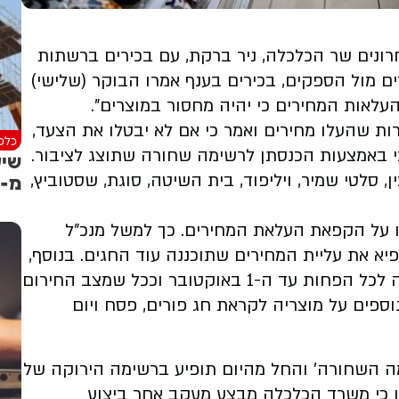
בהמשך לפגישות שקיים במהלך השבועות האחרונים שר הכלכלה, ‎ניר ברקת, עם בכירים ברשתות
ם מול הספקים, בכירים בענף אמרו הבוקר (שלישי)
 העלאות המחירים כי יהיה מחסור במוצרים".
ות שהעלו מחירים ואמר כי אם לא יבטלו את הצעד,
כלכל
ומבי באמצעות הכנסתן לרשימה שחורה שתוצג לציבור.
שיע
מ-8% ל-3.6%
, סלטי שמיר, ויליפוד, בית השיטה, סוגת, שסטוביץ,
 על הקפאת העלאת המחירים. כך למשל מנכ״ל
קפיא את עליית המחירים שתוכננה עוד החגים. בנוסף,
הודיעה החברה כי לא תעלה מחירים של מוצריה לכל הפחות עד ה-1 באוקטובר וככל שמצב החירום
וספים על מוצריה לקראת חג פורים, פסח ויום
מה השחורה' והחל מהיום תופיע ברשימה הירוקה של
ן כי משרד הכלכלה מבצע מעקב אחר ביצוע