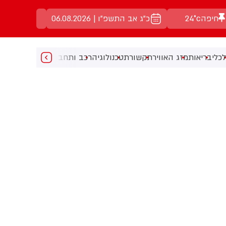
חיפה
24°c
כ"ג אב התשפ"ו | 06.08.2026
כלי
בריאות
מזג האוויר
תקשורת
טכנולוגיה
רכב ותחבורה
מעניין
מוזיקה
מ