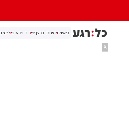
ראשי
חדשות ברצף
מדור וידאו
פוליטי
בי
X