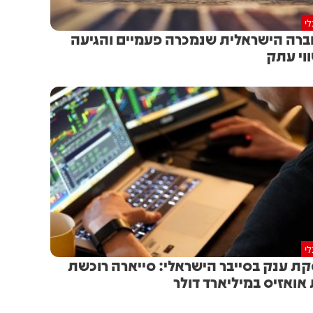
י
רה הישראלית שנמכרה פעמיים והגיעה
וי עתק
י
ת ענק בסייבר הישראלי: סייארה רוכשת
אואזיס במיליארד דולר