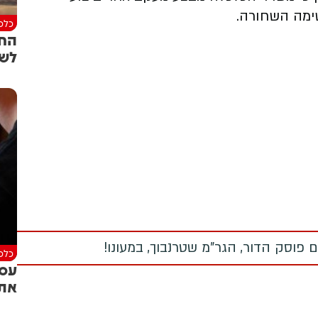
ימה השחורה.
כלכל
החב
לשו
 פוסק הדור, הגר"מ שטרנבוך, במעונו!
כלכל
עסק
את 