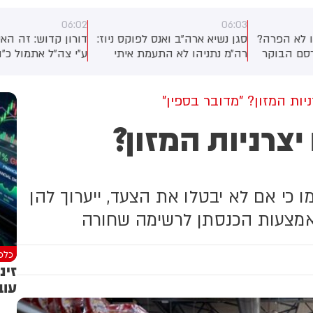
06:02
06:0
גן נשיא ארה״ב ואנס לפוקס ניוז:
דורון קדוש: זה האירוע שהוגדר
ה״מ נתניהו לא התעמת איתי
ע״י צה״ל אתמול כ״הפרה של
פגישה בבלייר האוס. ישראל
הפסקת האש״. ועם זאת, לפי
יא שותפה נהדרת, היא בעלת
גורם ביטחוני - בצה״ל לא יודעים
רית של ארה״ב, אבל כמו חברים
בשלב זה מתי הוטמן המטען
ות המזון? "מדובר בספין"
פעמים יש חילוקי דעות.
במבנה שאליו נכנסו הלוחמים -
צרניות המזון?
מציאות הפשוטה היא שעבודתי
והאם מדובר במטען חדש
תור סגן נשיא היא לפעול עבור
שהוטמן שם לאחרונה.
אינטרסים של לא אחרת
ארצות הברית. הייתה לנו שיחה
ובה וישירה, לא הרגשתי עימות
 כי אם לא יבטלו את הצעד, ייערוך להן
י באמצעות הכנסתן לרשימה שחורה
כלכל
זינ
עוב