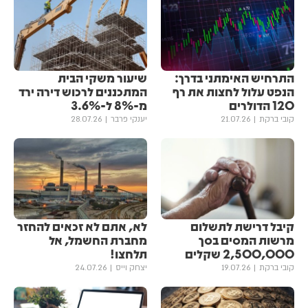
התרחיש האימתני בדרך:
שיעור משקי הבית
הנפט עלול לחצות את רף
המתכננים לרכוש דירה ירד
120 הדולרים
מ-8% ל-3.6%
קובי ברקת
21.07.26
יענקי פרבר
28.07.26
קיבל דרישת לתשלום
לא, אתם לא זכאים להחזר
מרשות המסים בסך
מחברת החשמל, אל
2,500,000 שקלים
תלחצו!
קובי ברקת
19.07.26
יצחק וייס
24.07.26