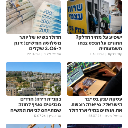
ישפיע על מחיר הדלק?
הדולר בשיא של יותר
החוזים על הנפט צנחו
משלושה חודשים: זינק
משמעותית
ל-3.06 שקלים
קובי ברקת
04.08.26
אוריאל פיליפ
22.07.26
עסקת ענק בסייבר
בקניית דירה: חרדים
הישראלי: סייארה רוכשת
מכניסים סעיף לחוזה
את אואזיס במיליארד דולר
שמתייחס לביאת המשיח
אוריאל פיליפ
28.07.26
אלי קליין
17.07.26