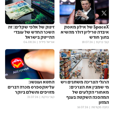
SpaceX של אילון מאסק
זינוק של אלפי שקלים: זה
איבדה טריליון דולר מהשיא
השכר החדש של עובדי
בתוך חודש
ההייטק בישראל
קובי ברקת
18.07.26
אוריאל פיליפ
04.08.26
הרגלי הצריכה משתנים ויש
החטא ועונשו:
מי שמבין את הצרכים:
עליאקספרס מכרה דברים
מאחורי הקלעים של
מזויפים ותשלם ביוקר
המהפכה השקטה בענף
קובי ברקת
21.07.26
המזון
כתבה מקודמת
16.07.26