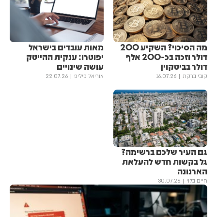
מה הסיכוי? השקיע 200
מאות עובדים בישראל
דולר וזכה בכ-200 אלף
יפוטרו: ענקית ההייטק
דולר בביטקוין
עושה שינויים
קובי ברקת
16.07.26
אוריאל פיליפ
22.07.26
גם העיר שלכם ברשימה?
גל בקשות חדש להעלאת
הארנונה
חיים בלוי
30.07.26