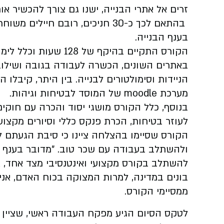
זרים אל אתרי הבנייה, ישנו גם צורך להכשיר א
בהתאם לכך כ-30 חניכים, רובם חי
בענף הבנייה.
הקורס התקיים בהיקף של 
באתרים השונים, הכשרה לעבודה בגובה ושילוב 
הניידות וסימולטורים לבנייה. בין היתר, קיבלו
מערכת moodle של המוסד לבטיחות וגיהות.
בנוסף, כלל הקורס מושגי יסוד והכרה עם חוקים 
לעוזר בטיחות, הכרת פנקס כללי וסיורים מקצוע
הקורס שסיימו בהצלחה ציינו כי סיבת הגעתם ל
ולהשתלב בעבודה עם שכר טוב. "מדובר בענף מ
להשתלב בקורס מקצועי ואינטנסיבי מצד אחד, א
בונים במדינה, למרות המצוקה בכוח האדם, אני
ממסיימי הקורס.
לטקס הסיום הגיע מפקח העבודה ראשי, שציין