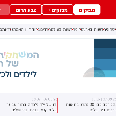
מבזקים
מבזקים +
צבע אדום
טחוני
חדשות בארץ
מדיני
חדשות בעולם
חרדים
ברוך דיין האמת
גלריות
כל
07.08.26 | 18:07
07.08.26 | 18:1
נהג רכב כבן 30 נהרג בתאונת
ידו של ילד נלכדה בתוך אביזר
רכים בירושלים
של מיקסר בביתו בירושלים,
לוחמי כבאות והצלה הוזעקו