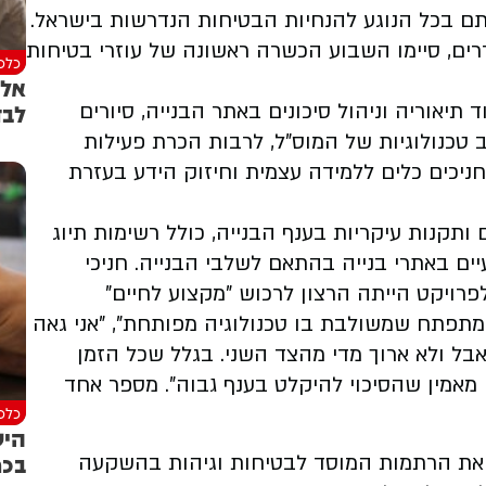
ותם בכל הנוגע להנחיות הבטיחות הנדרשות בישראל.
ילים משוחררים, סיימו השבוע הכשרה ראשונה של עוזרי בטיחות
כלכל
אל 
לבד
128 שעות וכלל לימוד תיאוריה וניהול סיכונים באתר הבנייה, סיורים
טכנולוגיות של המוס"ל, לרבות הכרת פעילות
 החניכים כלים ללמידה עצמית וחיזוק הידע בעזרת
ותקנות עיקריות בענף הבנייה, כולל רשימות תיוג
יים באתרי בנייה בהתאם לשלבי הבנייה. חניכי
פרויקט הייתה הרצון לרכוש "מקצוע לחיים"
תפתח שמשולבת בו טכנולוגיה מפותחת", "אני גאה
בל ולא ארוך מדי מהצד השני. בגלל שכל הזמן
 מאמין שהסיכוי להיקלט בענף גבוה". מספר אחד
כלכל
היש
בכר
 את הרתמות המוסד לבטיחות וגיהות בהשקעה