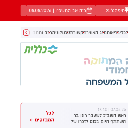
חיפה
25°c
כ"ה אב התשפ"ו | 08.08.2026
כלי
בריאות
מזג האוויר
תקשורת
טכנולוגיה
רכב ותחבורה
מעניין
מוזיקה
מ
07.08.26 | 17:23
07.08.26 | 17:40
לכל
ראש השב"כ לשעבר רונן בר
חברת הנפט הלאומית של אבו
המבזקים ←
השתתף היום בכנס לזכרו של
דאבי טוענת: מאז תחילת
החטוף שנרצח בשבי הרש
המלחמה - 15 מכלי השיט