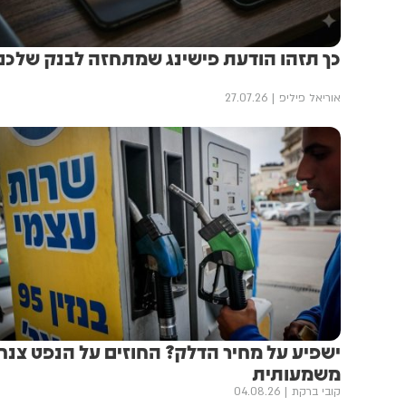
כך תזהו הודעת פישינג שמתחזה לבנק שלכם
אוריאל פיליפ
27.07.26
ישפיע על מחיר הדלק? החוזים על הנפט צנח
משמעותית
קובי ברקת
04.08.26