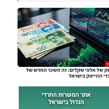
גולדברג פולין ז"ל שהתקיים
הותקפו על ידי טילים וכטב"מים
הבוקר בשכונת בקעה בירושלים
בזמן מעבר בהורמוז, שלושה
מהם במהלך השבוע
י
וק של אלפי שקלים: זה השכר החדש של
די ההייטק בישראל