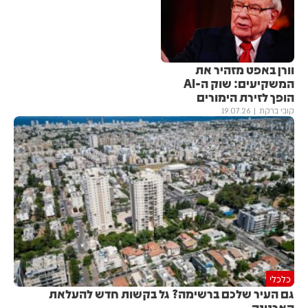
וורן באפט מזהיר את
המשקיעים: שוק ה-AI
הופך לזירת הימורים
קובי ברקת
19.07.26
כלכלי
גם העיר שלכם ברשימה? גל בקשות חדש להעלאת
הארנונה