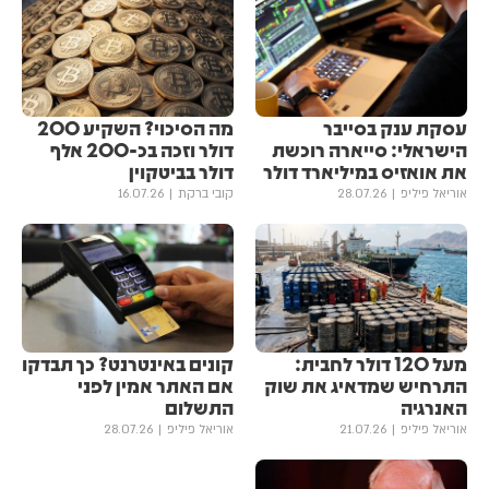
עסקת ענק בסייבר
מה הסיכוי? השקיע 200
הישראלי: סייארה רוכשת
דולר וזכה בכ-200 אלף
את אואזיס במיליארד דולר
דולר בביטקוין
אוריאל פיליפ
28.07.26
קובי ברקת
16.07.26
מעל 120 דולר לחבית:
קונים באינטרנט? כך תבדקו
התרחיש שמדאיג את שוק
אם האתר אמין לפני
האנרגיה
התשלום
אוריאל פיליפ
21.07.26
אוריאל פיליפ
28.07.26