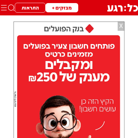
מבזקים +
התראות
X