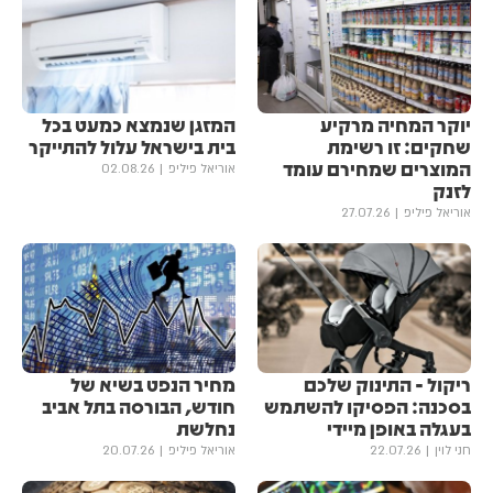
יוקר המחיה מרקיע
המזגן שנמצא כמעט בכל
שחקים: זו רשימת
בית בישראל עלול להתייקר
המוצרים שמחירם עומד
אוריאל פיליפ
02.08.26
לזנק
אוריאל פיליפ
27.07.26
ריקול - התינוק שלכם
מחיר הנפט בשיא של
בסכנה: הפסיקו להשתמש
חודש, הבורסה בתל אביב
בעגלה באופן מיידי
נחלשת
חני לוין
22.07.26
אוריאל פיליפ
20.07.26