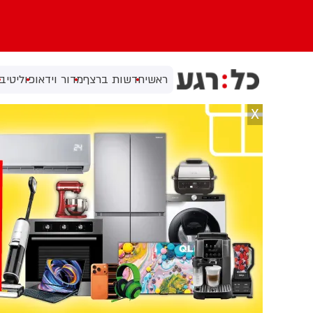
ראשי
חדשות ברצף
מדור וידאו
פוליטי
בי
X