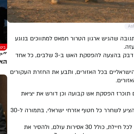
תגובה שהגיש ארגון הטרור חמאס
למתווכים בנוגע
זה.
ביטח
"יע
על פי מה שחשפו המקורות לאל-ג'זירה, חמאס דבק בהצעה להפסקת האש ב-3 שלבים, כל אחד
האי
ישראליים בכל האזורים, ותבע את החזרת העקורים
זורים.
ם תוכרז הפסקת אש קבועה וכן דורש את יציאת
בנוגע לחילופי חטופים תמורת מחבלים, חמאס הציע לשחרר כל חטוף אזרחי ישראלי, בתמורה ל-30
חמאס גם דורש לשחרר 50 מחבלות פלסטיניות לכל חיילת, כולל 30 אסירות עולם, ולהסיר את