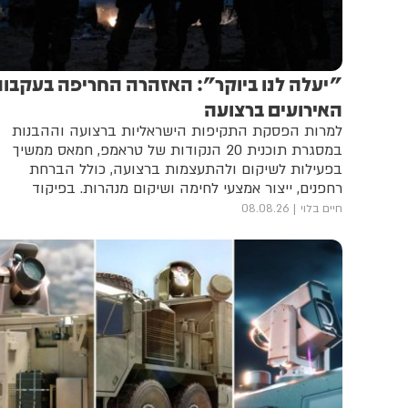
"יעלה לנו ביוקר": האזהרה החריפה בעקבו
האירועים ברצועה
למרות הפסקת התקיפות הישראליות ברצועה וההבנות
במסגרת תוכנית 20 הנקודות של טראמפ, חמאס ממשיך
בפעילות לשיקום ולהתעצמות ברצועה, כולל הברחת
רחפנים, ייצור אמצעי לחימה ושיקום מנהרות. בפיקוד
הדרום מעבירים דיווחים יומיים למועצת השלום ולאמריקנים
חיים בלוי
08.08.26
על הפרות ארגון הטרור