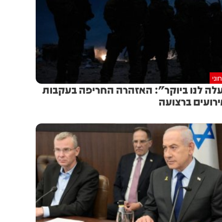
וני
לה לנו ביוקר": האזהרה החריפה בעקבות
רועים ברצועה