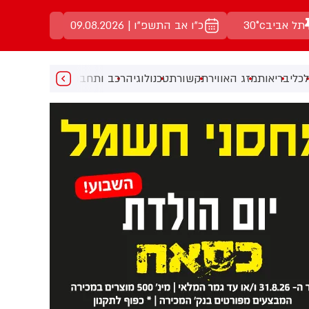
תל אביב
30°c
כ"ו אב התשפ"ו | 09.08.2026
כלי
בריאות
מזג האוויר
תקשורת
טכנולוגיה
רכב ותחבורה
מעניין
מוזיקה
מ