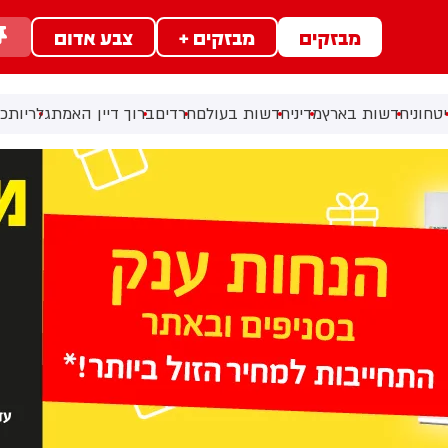
מבזקים
מבזקים +
צבע אדום
טחוני
חדשות בארץ
מדיני
חדשות בעולם
חרדים
ברוך דיין האמת
גלריות
כל