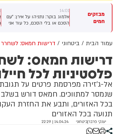
0
14:01
14:
מבזקים
מוג בוקר: נתניהו על אירן: ״עם
אלמוג בוקר: נתניהו על לבנון: ״אני
י
חמים
כם או בלי הסכם, כל עוד אני
רוצה להבהיר: בימים האחרונים
ב
ש ממשלה לאיראן לא יהיה
ישראל פעלה בעוצמה בלבנון,
נ
ק גרעיני. כי הקיום של המדינה
חיסלה מחבלים, כולל ברכס עלי
פ
קרה שלנו, המדינה של כולנו,
טאהר. אני לא יכול לפרט את זה.
מ
עמוד הבית
ביטחוני
דרישות חמאס: לשחרר 50 מחבלות פלסטיניות לכל חיילת
יום של ישראל, אינו עומד
אנחנו בתוך פעילות חשובה
ב
שא ומתן״.
מאוד. אנחנו עובדים בשום שכל
ה
ובתבונה. גם בנחישות וגם
ב
פלסטיניות לכל חייל
בתבונה עם צבא ההגנה לישראל
ה
ומחסלים איומים.
אל-ג'זירה מפרסמת פרטים על תגובת 
שנמסר למתווכים. חמאס דורש בשלב 
בכל האזורים, ותבע את החזרת העקו
תנועה בכל האזורים
יענקי פרבר
|
ביטחוני
14.04.24 | 22:29