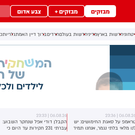
מבזקים
מבזקים +
צבע אדום
טחוני
חדשות בארץ
מדיני
חדשות בעולם
חרדים
ברוך דיין האמת
גלריות
כל
06.08.26 | 23:33
06.08.26 | 23:3
ראמפ על סאגת החימושים: יש
הקבלן דודי אפל שנחקר השבוע:
נו מלאי בלתי נגמר, אנחנו תמיד
עברתי 231 חקירות עד היום כי
וצים עוד
לא הסכמתי לקבל 400 מיליון