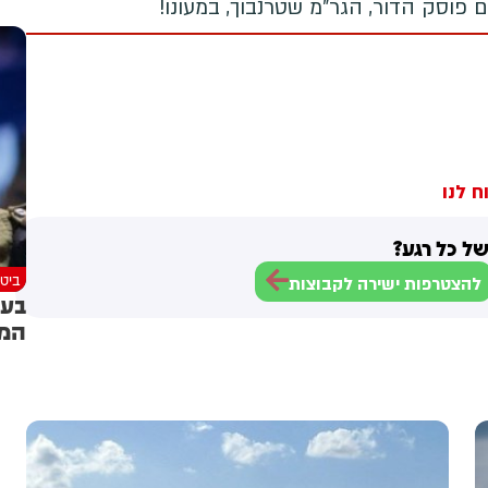
 פוסק הדור, הגר"מ שטרנבוך, במעונו!
ח לנו
ל כל רגע?
ביטח
להצטרפות ישירה לקבוצות
בעק
המו