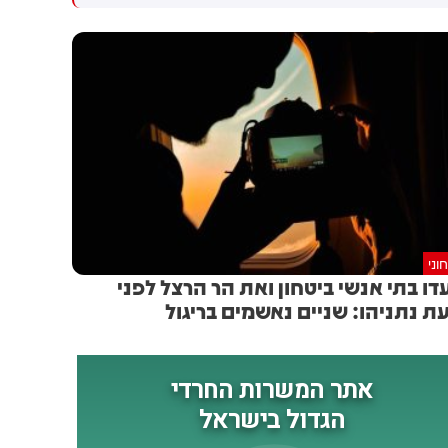
המו״מ להסכם: זה יכול לקרות
שיתוף פעולה יהודי-ערבי בתחום
בקרוב
האזרחי. המהלך תלוי באישור
מוסדות המפלגה, לקראת ועידת
רע"ם שצפויה להתקיים ב-22
באוגוסט
וני
דו בתי אנשי ביטחון ואת הר הרצל לפני
ת נתניהו: שניים נאשמים בריגול