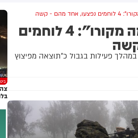
בדרום המדינה. על פי הדיווח, בין
הפצועים - ילד בן 4
אחד מהם - קשה
"פיצוץ שאינו ידוע מה מקורו": 4 לוחמים
קשה
 במהלך פעילות בגבול כ"תוצאה מפיצוץ
ביטח
צה"
בלם