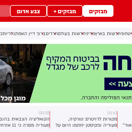
מבזקים
מבזקים +
צבע אדום
טחוני
חדשות בארץ
מדיני
חדשות בעולם
חרדים
ברוך דיין האמת
גלריות
כל
00:35
01:4
קורות לרויטרס: טורקיה,
הקואליציה הצבאית בהובלת
עודיה ופקיסטן יחתמו היום על
סעודיה מסרה כי 11 אזרחים
סכם הגנה משותף
נפצעו בתקיפה של החות'ים