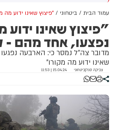
הלך מגיע לאחר שבית
מילציות עיראקיות והחות'ים
שפט העליון פסל צו קודם של
הנתמכים על ידי איראן
עמוד הבית
ביטחוני
"פיצוץ שאינו ידוע מה מקורו": 4 לוחמים נפצעו, 
שיא בנושא
נפצעו, אחד מהם - 
מדובר צה"ל נמסר כי: הארבעה נפגעו
שאינו ידוע מה מקורו"
צביקה סגל
|
ביטחוני
15.04.24 | 11:53