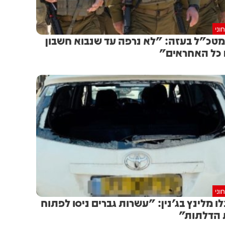
וני
טכ"ל בעזה: "לא נרפה עד שנבוא חשבון
כל האחראים"
וני
לו מלינץ בג'נין: "עשרות גברים ניסו לפתוח
הדלתות"