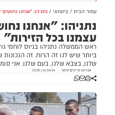
לים שהמדינה רצתה להביא
המו״מ להסכם: זה יכול לקרות
ש
 פינוי 1,700 משפחות
בקרוב
ה
עמוד הבית
ביטחוני
נתניהו: "אנחנו נחושים 
מ
נתניהו: "אנחנו נחוש
ב
עצמנו בכל הזירות"
ראש הממשלה נתניהו בגיוס לוחמי גול
ביותר שיש לנו זה הרוח. זה הנכונות 
שלנו, בצבא שלנו, בעם שלנו. אני סומ
אברהם פריינד
|
ביטחוני
16.04.24 | 13:18