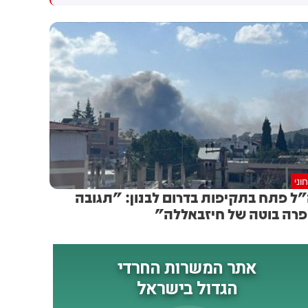
עתיד ולמדינת ישראל ומאחל לו
בה כיהנתי מטעם יש עתיד מאז
בהצלחה בהמשך דרכו"
שנת 2019. לאורך השנים הייתה
לי הזכות להשפיע על נושאים
הקרובים לליבי, הן כחבר כנסת
והן כסגן השר לביטחון הפנים.
אני מבקש להודות ליאיר לפיד,
לחברי וחברות הכנסת ולפעילות
ולפעילי המפלגה על השותפות,
האמון והעבודה המשותפת למען
מדינת ישראל. אני מאחל הצלחה
רבה ליש עתיד ולמפלגת ביחד,
שימשיכו לפעול בנחישות למען
וני
אזרחי מדינת ישראל.
ל פתח בתקיפות בדרום לבנון: "תגובה
רה בוטה של חיזבאללה"