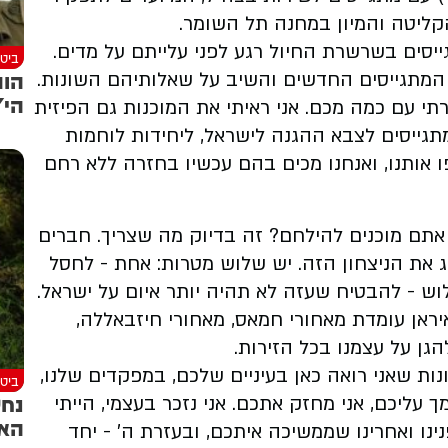
קליטה והמיון במחנה תל השומר.
ים בשרשרת החיול רגע לפני עלייתם על מדים.
ביטח
הות
המתגייסים החדשים והשיב על שאלותיהם השונות.
הי"
תי עם כמה מכם. אני ראיתי את המוכנות גם הפיזית
תגייסים לצבא ההגנה לישראל, ליחידות לוחמות
ו אותנו, ואנחנו מכים בהם עכשיו בחזרה ללא רחם
 אתם מוכנים להילחם? זה בדיוק מה שצריך. חברים
ג את הניצחון הזה. יש שלוש מטרות: אחת - לחסל
ש - להבטיח שעזה לא תהיה יותר איום על ישראל.
יראן עומדת מאחורי חמאס, מאחורי חיזבאללה,
גן על עצמנו בכל הזירות.
ות שאני רואה כאן בעיניים שלכם, במפקדים שלנו,
ביטח
נחש
ך עליכם, אני מחזק אתכם. אני נזכר בעצמי, הייתי
האז
נו ואחרינו שממשיכה איתכם, ובעזרת ה׳ - יחד