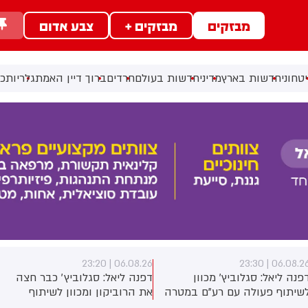
מבזקים
מבזקים +
צבע אדום
טחוני
חדשות בארץ
מדיני
חדשות בעולם
חרדים
ברוך דיין האמת
גלריות
כל
06.08.26 | 23:20
06.08.26 | 23:3
פנה ליאל: סגלוביץ' מכוון
דפנה ליאל: סגלוביץ׳ כבר חצה
שיתוף פעולה עם רע"ם במטרה
את הרוביקון ומכוון לשיתוף
הוביל שינוי אסטרטגי שיכשיר
הפעולה עם רע״ם. המטרה -