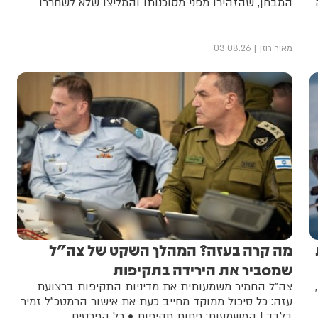
המבחן, שהזהירו מפני מסוכנותו והמליצו שלא לשחררו
מאיר רוזן
03.08.26
מה קרה בעזה? המהלך השקט של צה"ל
שמסביר את הירידה בתקיפות
צה"ל החמיר משמעותית את מדיניות התקיפות ברצועת
עזה: כל סיכול ממוקד מחייב כעת את אישור הרמטכ"ל זמיר
בלבד | המשמעות: פחות תקיפות • כל הפרטים