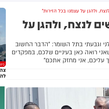
יתוף פעולה יהודי-ערבי בתחום
ליצור שינוי אסטרטגי שיכשיר
אזרחי. המהלך תלוי באישור
שיתוף פעולה יהודי ערבי בתחום
לנצח, ולהגן על עצמנו בכל הזירות"
וסדות המפלגה, לקראת ועידת
האזרחי. השאלה היחידה האם
ים לנצח, ולהגן על
רע"ם שצפויה להתקיים ב-22
המהלך יעבור את מוסדות
אוגוסט
המפלגה ויגיע לקו הסיום.
הועידה של רע״ם צפויה להתקיים
ב-22.8
ני וגבעתי בתל השומר: "הדבר החשוב
שאני רואה כאן בעיניים שלכם, במפקדים
ך עליכם, אני מחזק אתכם"
ביטח
צה"
להפ