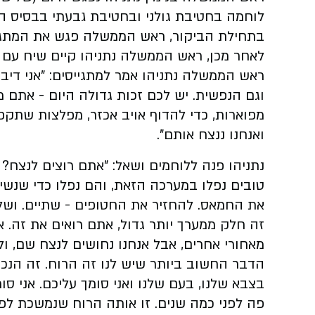
לוחמה בחטיבת גולני ובחטיבת גבעתי בבסיס ה
בתחילת הביקור, ראש הממשלה פגש את המתגייס
לאחר מכן, ראש הממשלה נתניהו קיים שיח עם 
ראש הממשלה נתניהו אמר למתגייסים: "אני דיבר
וגם הנפשית. יש לכם זכות גדולה היום - אתם מ
מפוארות, כדי להדוף אויב אכזר, מפלצות שתקפ
ואנחנו ננצח אותם".
נתניהו פנה ללוחמים ושאל: "אתם רוצים לנצח?
טובים נפלו במערכה הזאת, והם נפלו כדי שנשי
את החמאס. להחזיר את החטופים - שתיים. ושלו
זה חלק ממערך יותר גדול, אתם רואים את זה. א
מאחורי אחרים, אבל אנחנו נחושים לנצח שם, ולה
הדבר החשוב ביותר שיש לנו זה הרוח. זה הנכונ
בצבא שלנו, בעם שלנו ואני סומך עליכם. אני סומ
פה לפני כמה שנים. זו אותה הרוח שנמשכת לפני