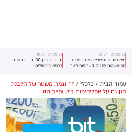
07.08.26 | 18:16
07.08.26 | 18:24
תיאוריות קונספירציה אנטישמיות
נהג רכב כבן 30 נהרג בתאונת
המאשימות יהודים בשריפות היער
דרכים בירושלים
באירופה מתפשטות באופן מכוון
ברשתות החברתיות, כך עולה
מניתוח חדש של CyberWell, ארגון
עמוד הבית
כלכלי
זה נגמר: משטר של הלבנת
המנטר אנטישמיות ברשת. הדו"ח
הון גם על אפליקציות ביט ופייבוקס
מצא כי פוסטים זהים ב-X שותפו
בצרפתית, אנגלית וספרדית, בטענה
שיהודים הם שהציתו במכוון את
השריפות בצרפת, ספרד ונורבגיה
בטרה להרוויח פוליטית או כלכלית
מהמצב.