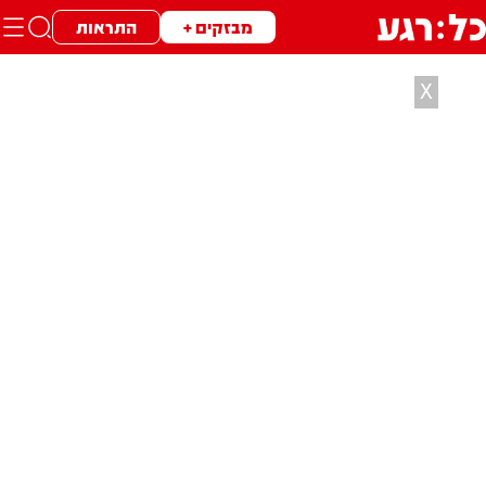
מבזקים +
התראות
X