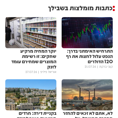
כתבות מומלצות בשבילך
התרחיש האימתני בדרך:
יוקר המחיה מרקיע
הנפט עלול לחצות את רף
שחקים: זו רשימת
120 הדולרים
המוצרים שמחירם עומד
לזנק
קובי ברקת
21.07.26
אוריאל פיליפ
27.07.26
לא, אתם לא זכאים להחזר
בקניית דירה: חרדים