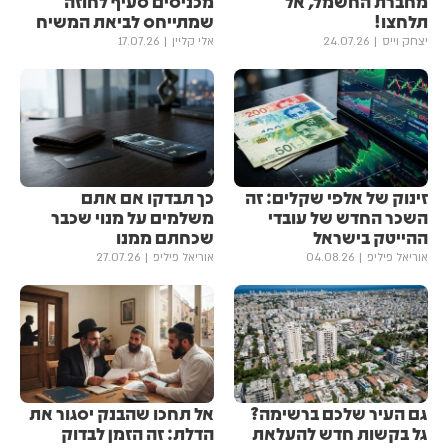
מחברת החשמל, אל
מכניסים סעיף לחוזה
תלחצו!
שמתייחס לביאת המשיח
יצחק וייס
24.07.26
אלי קליין
17.07.26
זינוק של אלפי שקלים: זה
כך תבדקו אם אתם
השכר החדש של עובדי
משלמים על מנוי שכבר
ההייטק בישראל
שכחתם ממנו
אוריאל פיליפ
04.08.26
אוריאל פיליפ
27.07.26
גם העיר שלכם ברשימה?
אל תחכו שהבנק יסגור את
גל בקשות חדש להעלאת
הדלת: זה הזמן לבדוק