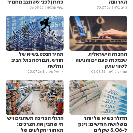
הארנונה
פתרון לפני שהמצב מחמיר
חיים בלוי
30.07.26
שימי פרקש
06.08.26
החברה הישראלית
מחיר הנפט בשיא של
שנמכרה פעמיים והגיעה
חודש, הבורסה בתל אביב
לשווי עתק
נחלשת
אוריאל פיליפ
03.08.26
אוריאל פיליפ
20.07.26
הדולר בשיא של יותר
הרגלי הצריכה משתנים ויש
משלושה חודשים: זינק
מי שמבין את הצרכים:
ל-3.06 שקלים
מאחורי הקלעים של