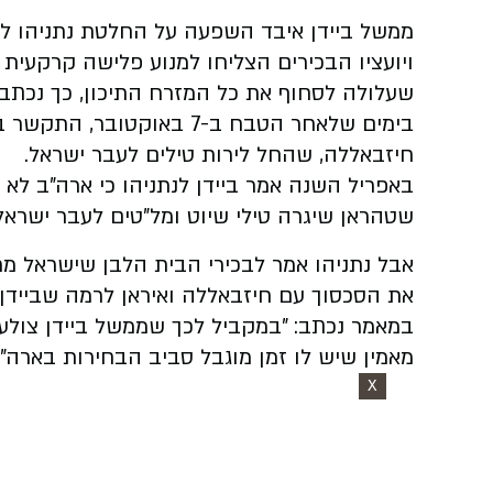
ממשל ביידן איבד השפעה על החלטת נתניהו לפל
ויועציו הבכירים הצליחו למנוע פלישה קרקעית
שעלולה לסחוף את כל המזרח התיכון, כך נכתב 
בימים שלאחר הטבח ב-7 באוק
חיזבאללה, שהחל לירות טילים לעבר ישראל.
באפריל השנה אמר ביידן לנתניהו כי ארה"ב לא
שטהראן שיגרה טילי שיוט ומל"טים לעבר ישראל
אבל נתניהו אמר לבכירי הבית הלבן שישראל מ
את הסכסוך עם חיזבאללה ואיראן לרמה שביידן וצ
במאמר נכתב: "במקביל לכך שממשל ביידן צולע ו
מאמין שיש לו זמן מוגבל סביב הבחירות בארה"ב 
X