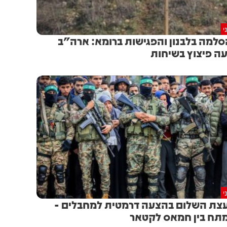
י
למה בלבנון והפגישות ברומא: ארה"ב
ה פיצוץ בשיחות
י
צת השלום בהצעה דרמטית למחבלים -
תח בין חמאס לקטאר