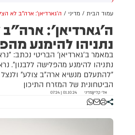
"א העניקו להם
מכוון ברשתות החברתיות, כך
ה
עולה מניתוח חדש של
עמוד הבית
מדיני
ה'גארדיאן': ארה"ב לא הצ
CyberWell, ארגון המנטר
ה'גארדיאן': ארה"ב
אנטישמיות ברשת. הדו"ח מצא כי
פוסטים זהים ב-X שותפו
נתניהו להימנע מהפ
בצרפתית, אנגלית וספרדית,
בטענה שיהודים הם שהציתו
במכוון את השריפות בצרפת,
במאמר ב'גארדיאן' הבריטי נכתב: "נר
ספרד ונורבגיה בטרה להרוויח
פוליטית או כלכלית מהמצב.
נתניהו להימנע מהפלישה ללבנון". נר
"להתעלם מנשיא ארה"ב צולע" ולנצל
הביטחונית של המזרח התיכון
אלי קליין
|
מדיני
01.10.24 | 07:24