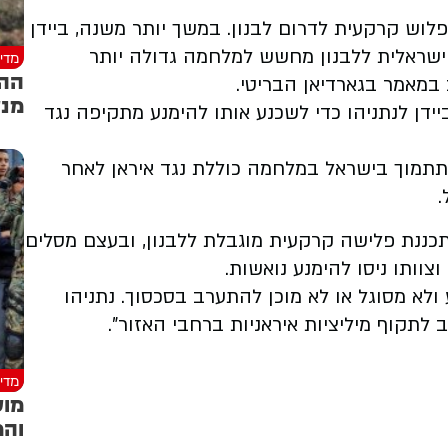
וש קרקעית לדרום לבנון. במשך יותר משנה, ביידן
 ישראלית ללבנון מחשש למלחמה גדולה יותר
מדינ
ההס
במאמר בגארדיאן הבריטי.
מנע
טובר, התקשר ביידן לנתניהו כדי לשכנע אותו להימנע מתקיפה נגד
 תתמוך בישראל במלחמה כוללת נגד איראן לאחר
.
תכננת פלישה קרקעית מוגבלת ללבנון, ובעצם מסלים
וותו ניסו להימנע נואשות.
לא מסוגל או לא מוכן להתערב בסכסוך. נתניהו
לתקוף מיליציות איראניות ברחבי האזור".
מדינ
מוע
והמ