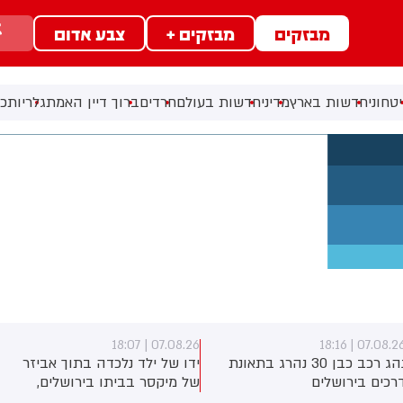
מבזקים
מבזקים +
צבע אדום
טחוני
חדשות בארץ
מדיני
חדשות בעולם
חרדים
ברוך דיין האמת
גלריות
כל
07.08.26 | 17:40
07.08.26 | 18:07
נהג רכב כבן 30 נהרג בתאונת
ידו של ילד נלכדה בתוך אביזר
ראש השב"כ לש
של מיקסר בביתו בירושלים,
השתתף היום ב
לוחמי כבאות והצלה הוזעקו
החטוף שנרצח 