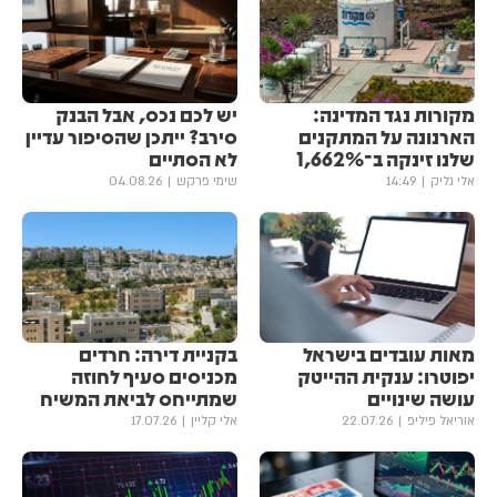
מקורות נגד המדינה:
יש לכם נכס, אבל הבנק
הארנונה על המתקנים
סירב? ייתכן שהסיפור עדיין
שלנו זינקה ב־1,662%
לא הסתיים
אלי גליק
14:49
שימי פרקש
04.08.26
מאות עובדים בישראל
בקניית דירה: חרדים
יפוטרו: ענקית ההייטק
מכניסים סעיף לחוזה
עושה שינויים
שמתייחס לביאת המשיח
אוריאל פיליפ
22.07.26
אלי קליין
17.07.26