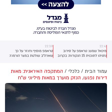
22:39
22:41
מיכאל שמש: טראמפ על סירוב
טראמפ מוסיף וחוזר על כך
נתניהו לתוכנית 15 הנקודות: בקרוב
שארה"ב שולטת במצר הורמוז:
יתפרסם המענה שלי על זה
"שולטים ב-100%. האם הם יכולים
לעשות קצת צרות? כן. אבל אין
להם כסף, הם לא משלמים לחיילים
עמוד הבית
כלכלי
המתקפה האיראנית: מאות
שלהם"
דירות נפגעו, הנזק מוערך במאות מיליוני ש"ח