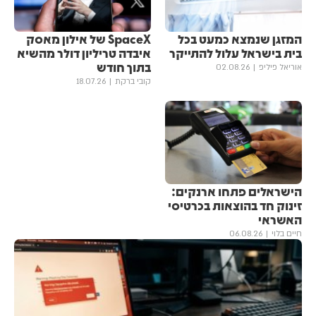
המזגן שנמצא כמעט בכל
SpaceX של אילון מאסק
בית בישראל עלול להתייקר
איבדה טריליון דולר מהשיא
בתוך חודש
אוריאל פיליפ
02.08.26
קובי ברקת
18.07.26
הישראלים פתחו ארנקים:
זינוק חד בהוצאות בכרטיסי
האשראי
חיים בלוי
06.08.26