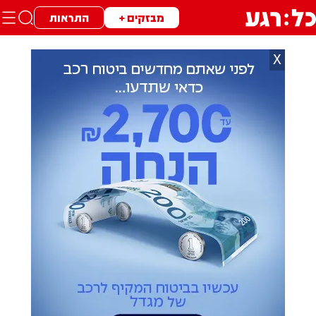
מבזקים +
התראות
X