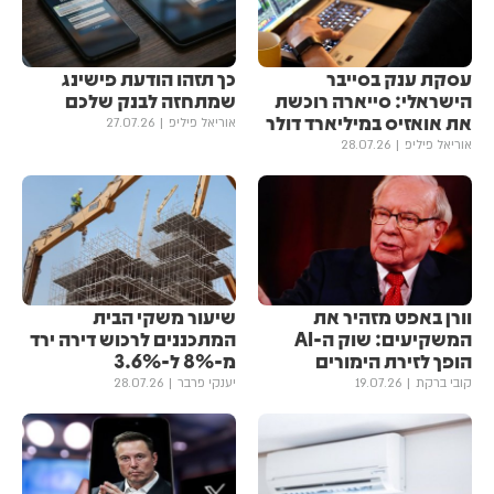
עסקת ענק בסייבר
כך תזהו הודעת פישינג
הישראלי: סייארה רוכשת
שמתחזה לבנק שלכם
את אואזיס במיליארד דולר
אוריאל פיליפ
27.07.26
אוריאל פיליפ
28.07.26
וורן באפט מזהיר את
שיעור משקי הבית
המשקיעים: שוק ה-AI
המתכננים לרכוש דירה ירד
הופך לזירת הימורים
מ-8% ל-3.6%
קובי ברקת
19.07.26
יענקי פרבר
28.07.26