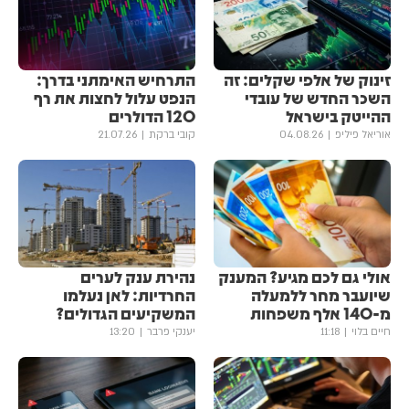
זינוק של אלפי שקלים: זה
התרחיש האימתני בדרך:
השכר החדש של עובדי
הנפט עלול לחצות את רף
ההייטק בישראל
120 הדולרים
אוריאל פיליפ
04.08.26
קובי ברקת
21.07.26
אולי גם לכם מגיע? המענק
נהירת ענק לערים
שיועבר מחר ללמעלה
החרדיות: לאן נעלמו
מ-140 אלף משפחות
המשקיעים הגדולים?
חיים בלוי
11:18
יענקי פרבר
13:20