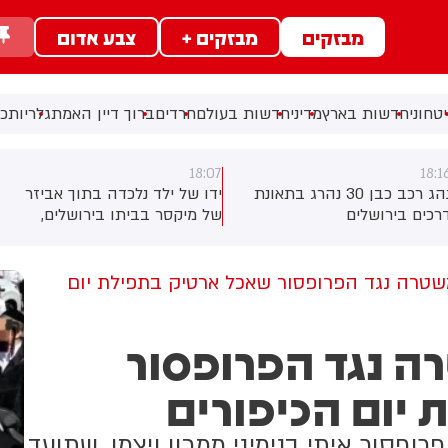
מבזקים
מבזקים +
צבע אדום
טחוני
חדשות בארץ
מדיני
חדשות בעולם
חרדים
ברוך דיין האמת
גלריות
כל
18:07
18:1
נהג רכב כבן 30 נהרג בתאונת
ידו של ילד נלכדה בתוך אביזר
רכים בירושלים
של מיקסר בביתו בירושלים,
לוחמי כבאות והצלה הוזעקו
למקום וחילצו אותו ללא פגע
טרה נגד הפרופסור שאכל ארטיק בתפילת יום
ה נגד הפרופסור
יום הכיפורים
רופסור איתי בנימיני ממכון ויצמן, שתועד