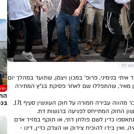
ש 90
יתי בנימיני, פרופ׳ במכון ויצמן, שתועד במהלך יום
ן מאיר, שהתפללו שם לאחר פסיקת בג״ץ המתירה
חדש
החג
בכפ
את התלונה הגישו פעילי ימין, אשר ציינו כי ״הדבר מהווה עבירה חמורה על חוק העונשין סעיף 171,
שון החוק המתייחס לפגיעה ברגשות דת.
תאספו כדין לשם פולחן דתי, או תוקף במזיד אדם
אין בידו להוכיח צידוק או הצדק כדין, דינו -