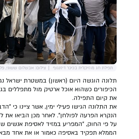
תפילת חג מוזיקלית בכיכר דיזנגוף
צילום: אבשלום ששוני, פלא
תלונה הוגשה היום (ראשון) במשטרת ישראל נגד א
הכיפורים כשהוא אוכל ארטיק מול מתפללים בג
את קיום התפילה.
הנקרא הפרעה לפולחן". לאחר מכן הביאו את ל
על פי החוק, ״המפריע במזיד לאסיפת אנשים שנ
הממלא תפקיד באסיפה כאמור או את אחד מבאיה, ו