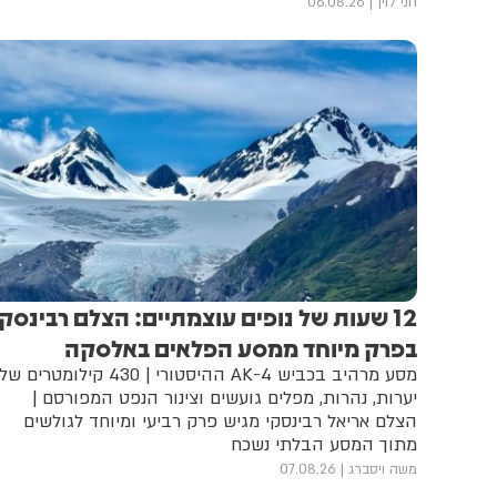
חני לוין
06.08.26
12 שעות של נופים עוצמתיים: הצלם רבינסקי
בפרק מיוחד ממסע הפלאים באלסקה
מסע מרהיב בכביש AK-4 ההיסטורי | 430 קילומטרים של
יערות, נהרות, מפלים גועשים וצינור הנפט המפורסם |
הצלם אריאל רבינסקי מגיש פרק רביעי ומיוחד לגולשים
מתוך המסע הבלתי נשכח
משה ויסברג
07.08.26