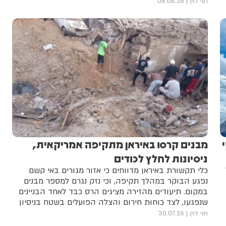
כמושב מפלט של מטוס קרב אמריקאי מדגם F-15.
חני לוין
08.08.26
מבנים קרסו באיראן מתקיפה אמריקאית,
ניסיונות לחלץ לכודים
כלי תקשורת באיראן מדווחים כי אזור מגורים באי קשם
נפגע הבוקר במהלך תקיפה, וכי נזק נגרם למספר מבנים
במקום. תיעודים מהזירה מציגים הרס כבד לאחד הבניינים
שנפגעו, לצד כוחות חירום והצלה הפועלים בשטח בניסיון
לחלץ שני אזרחים שנקברו מתחת להריסות
חני לוין
30.07.26