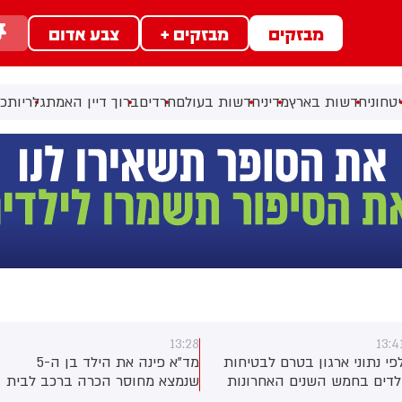
מבזקים
מבזקים +
צבע אדום
טחוני
חדשות בארץ
מדיני
חדשות בעולם
חרדים
ברוך דיין האמת
גלריות
כל
13:28
13:4
פי נתוני ארגון בטרם לבטיחות
מד"א פינה את הילד בן ה-5
לדים בחמש השנים האחרונות
שנמצא מחוסר הכרה ברכב לבית
איבדו את חייהם 23 ילדים
החולים שמיר-אסף הרופא במצב