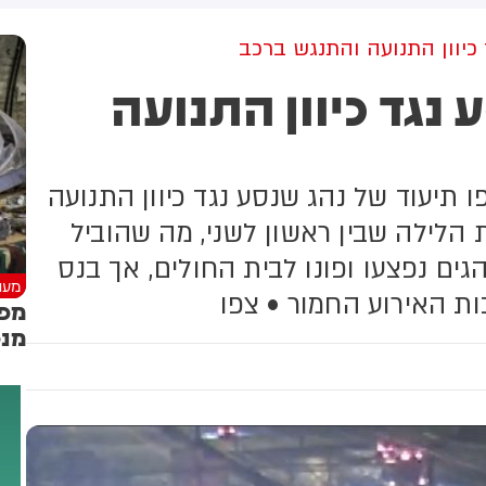
תוצאה משכחה או הילכדות
אנוש עם סימני מכת חום, תוך כדי
ברכב. 53 ילדים נפגעו ונשארו
פעולות החייאה
 כיוון התנועה והתנגש ברכב
בחיים, ו-1,513 נשכחו או נלכדו
נגד כיוון התנועה
ך חולצו בשלום ללא פגע
בטחה באוהיו (ODOT) חשפו תיעוד של נהג שנסע נגד כיוון התנועה
יבלנד בחצות הלילה שבין ראשון לשני, מה שהוביל
ים נפצעו ופונו לבית החולים, אך בנס
מעני
ת האירוע החמור • צפו
מפג
מנס