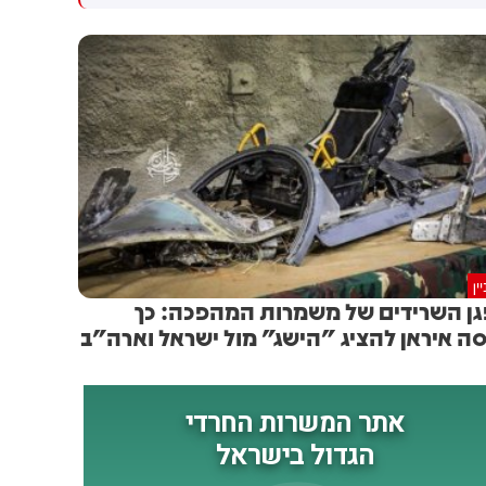
ואיכותי שכוון נגד תגבורות
להיכנס תחת האלונקה. אני חושב
ומחסני נשק של האויב הסעודי
שראש הממשלה היה עסוק
באזור אלמח'א וכי הפגיעה
בניהול הקבינט וייתכן שלא
הייתה מדויקת. המקורות ציינו כי
התפנה לנושא הזה מספיק. אני
מבצע אלמח'א בוצע באמצעות
חושב שהיה צריך לתת לזה יותר
מספר רב של טילים וכטב"מים
עדיפות, יותר לקדם את זה"
והביא להשמדת ציוד ונשק של
האויב ולמותם ופציעתם של
עשרות, כולל סעודים. כוחות
החות'ים ציינו כי לא יאפשרו
לאויב הסעודי להשיג את
מטרותיו לפגוע בעמנו ולזרוק את
ין
ילדיו למשרפות המוות. (רשת ב')
ן השרידים של משמרות המהפכה: כך
ה איראן להציג "הישג" מול ישראל וארה"ב