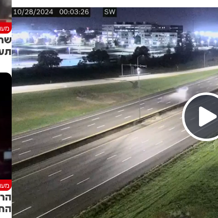
מעני
שרי
תעש
מעני
הרכ
החל