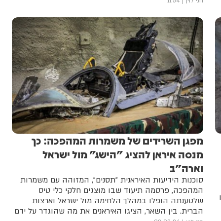
שהגיע למקום בניסיון להשתלט על השריפה
חני לוין
11:54
מפגן השרידים של משמרות המהפכה: כך
מנסה איראן להציג "הישג" מול ישראל
וארה"ב
סוכנות הידיעות האיראנית "תסנים", המזוהה עם משמרות
המהפכה, פרסמה תיעוד שבו מוצגים חלקי כלי טיס
שלטענתה הופלו במהלך הלחימה מול ישראל וארצות
הברית. בין השאר, הציגו האיראנים את מה שהוגדר על ידם