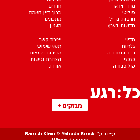
מדור וידאו
חרדים
פוליטי
ברוך דיין האמת
חרבות ברזל
מתכונים
חדשות בארץ
מעניין
מדיני
יצירת קשר
גלריות
תנאי שימוש
רכב ותחבורה
מדיניות פרטיות
כלכלי
הצהרת נגישות
קול כבודה
אודות
מבזקים +
עיצוב ע”י
Yehuda Bruck
&
Baruch Klein