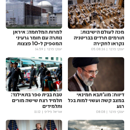
מכה לעולם הישיבות:
למרות המלחמה: איראן
תורמים חרדים בבריטניה
נותרה עם חומר גרעיני
נקראו לחקירה
המספיק ל-10 פצצות
יענקי פרבר
05.08.26
יענקי פרבר
14:59
דיווח: מוג'תבא חמינאי
טבח בבית ספר בתאילנד:
במצב קשה ועשוי למות בכל
תלמיד רצח שישה מורים
רגע
ותלמידים
יענקי פרבר
08:08
אוריאל פיליפ
11:12