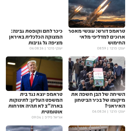
טראמפ דורש: עונשי מאסר
כיכר לחם וקופסת גבינה:
ארוכים למדליפי מלאי
המצוקה הכלכלית באיראן
החימוש
מציפה גל גניבות
יענקי פרבר
08:59
יענקי פרבר
06.08.26
השיחה של הבן חשפה את
טראמפ יוצא נגד בית
מיקומו של בכיר הביטחון
המשפט העליון: לתינוקות
האיראני?
בארה"ב לא תהיה אזרחות
אוטומטית
יענקי פרבר
06.08.26
אוריאל פיליפ
09:04