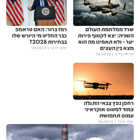
שרד ממלחמת העולם
רמז ברור: האם טראמפ
השניה: יצא לקטוף פירות
כבר החליט מי היורש שלו
יער - ולא תאמינו מה הוא
בבחירות 2028?
מצא בין העצים
יענקי פרבר
06.08.26
אוריאל פיליפ
06.08.26
רחפן נפץ צבאי התגלה
צמוד למטוס אוקראיני
עמוס תחמושת
יענקי פרבר
06.08.26