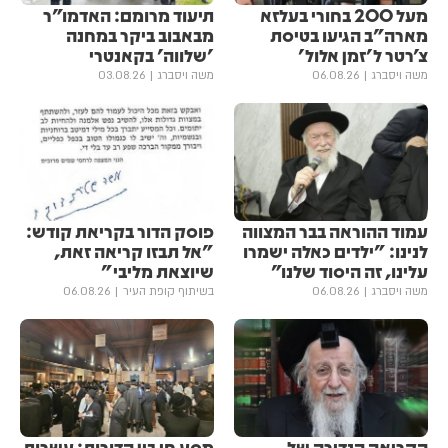
מעל 200 בחורי בעלזא
תיעוד מרומם: האדמו"ר
מארה"ב הגיעו בטיסת
מבאבוב ביקר במחנה
צ'רטר ל'זמן אלול'
'שלווה' בקאנטרי
משה ויסברג
06.08.26
משה ויסברג
03.08.26
עמוד ההוראה בבר המצווה
פוסק הדור בקריאת קודש:
לנינו: "ילדים כאלה ישמרו
"אל תבזו קריאה זאת,
עלינו, זה היסוד שלנו"
שיוצאת מליבי"
משה ויסברג
06.08.26
בשיתוף קופת העיר
06.08.26
הקריאה הנדירה של
מסע חי בין הדורות: עשרות