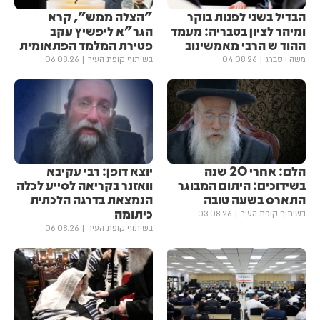
הבדיל בשני לפנות בוקר
"הצלה ממש", קרא
ומיהר לציון בטבריה: מעמד
הגר"א ליפשיץ עקב
ההוד ש הרבי מאמשינוב
פטירת המלמד הפתאומית
משה ויסברג
04.08.26
בשיתוף קופת העיר
06.08.26
הלם: אחרי 20 שנה
יוצא דופן: רבי עקיבא
בשידוכים: היתום המבוגר
וואזנר בקריאה לסייע לכלה
התארס בשעה טובה
הנמצאת בדרגה הלכתית
כיתומה
בשיתוף קופת העיר
03.08.26
בשיתוף קופת העיר
06.08.26