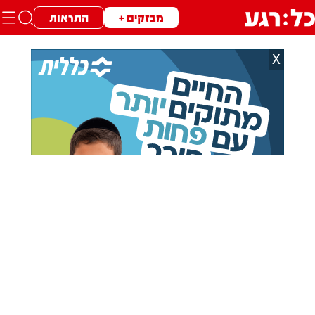
מבזקים +
התראות
X