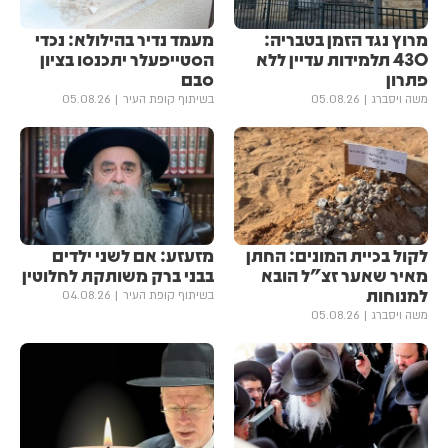
מרוץ נגד הזמן בטבריה:
מעמד נדיר בהילולא: נכדי
430 תלמידות עדיין ללא
הסטייפעלר יתכנסו בציון
פתרון
סבם
משה ויסברג
05.08.26
בשיתוף קופת העיר
05.08.26
לקול בכיית המונים: החתן
מזעזע: אם לשני ילדים
מאיר שאער זצ"ל הובא
בבני ברק משותקת לחלוטין
למנוחות
בשיתוף קופת העיר
04.08.26
משה ויסברג
05.08.26