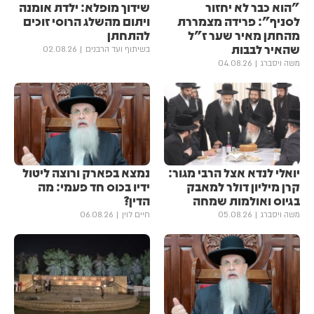
"הוא כבר לא יחזור
שידוך מופלא: ילדת אומנה
לסניף": פרידה מצמררת
ויתום מהשלג הרוסי זוכים
מהחתן מאיר שער ז"ל
להתחתן
שהאיר לבבות
בשיתוף ועד הרבנים
02.08.26
משה ויסברג
04.08.26
יואלי לנדא אצל הרבי מגור:
נמצא בפארק ורוצה ליטול
קרן מיליון דולר למאבק
ידיו בכוס חד פעמי: מה
בגיוס ואולמות שמחה
הדין?
משה ויסברג
05.08.26
חיים לוין
06.08.26