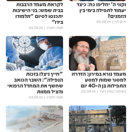
וקווי ה' יחליפו כח: כיצד
לקראת מעמד הרבבות
יעמוד לתפילה בימי בין
בבית שמש: בני הישיבות
הזמנים?
יתכנסו לסיום "תלמודו
בידו"
חיים לוין
05.08.26
משה ויסברג
06.08.26
מעמד נורא במירון: הזדרזו
"חייך ניצלו בזכות
למסור שמות למסע
הנפילה": השבר הכואב
התפילות בן ה-40 יום
שחשף את המחדל הרפואי
והציל ממוות
בשיתוף קופת העיר
02.08.26
משה ויסברג
03.08.26