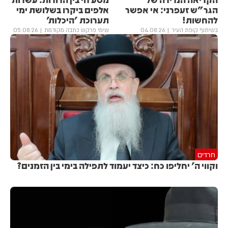
הגר"ש זעפרני: אי אפשר
אלפים ביקרו בשלושת ימי
להחשות!
תערוכת 'היכלות'
בשיתוף קופת העיר
04.08.26
שימי פרקש כתבה מקודמת
05.08.26
חרדים
וקווי ה' יחליפו כח: כיצד יעמוד לתפילה בימי בין הזמנים?