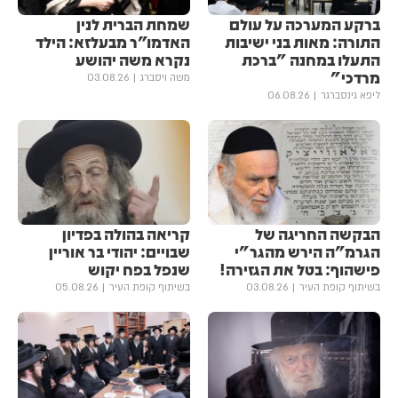
ברקע המערכה על עולם
שמחת הברית לנין
התורה: מאות בני ישיבות
האדמו"ר מבעלזא: הילד
התעלו במחנה "ברכת
נקרא משה יהושע
מרדכי"
משה ויסברג
03.08.26
ליפא גינסברגר
06.08.26
הבקשה החריגה של
קריאה בהולה בפדיון
הגרמ"ה הירש מהגר"י
שבויים: יהודי בר אוריין
פישהוף: בטל את הגזירה!
שנפל בפח יקוש
בשיתוף קופת העיר
03.08.26
בשיתוף קופת העיר
05.08.26