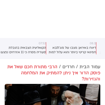
07:52
08:11
דיווח באיראן: מצבו של מוג'תבא
הקואליציה הצבאית בהובלת
חמינאי קריטי ביותר והוא עלול למות
סעודיה מסרה כי 11 אזרחים נפצעו
בכל רגע. שני מקורות המקורבים
בתקיפה של החות'ים בדרום
לנשיא איראן מסרו לאתר
המדינה. על פי הדיווח, בין הפצועים
האופוזיציה IranWire כי השיח על
- ילד בן 4.
עמוד הבית
חרדים
הרבי מתורת חכם שאל את
מצבו מדובר בדרגים הבכירים
פוסק הדור איך ניתן להמתיק את המלחמה
ביותר במשטר. לדבריהם, חמינאי
והגזירות?
לא נפגש עם אף חבר קבינט מאז
התקיפה האמריקנית שבה נהרג אביו
ובני משפחה נוספים.