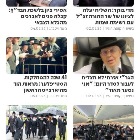
מדי בוקר: השליח יעלה
אסירי ציון בלשכת הבד"ץ:
לציונו של שר התורה זצ"ל
קבלת פנים לאברכים
עם רשימת שמות
מהכלא הצבאי
בשיתוף קופת העיר
02.08.26
משה ויסברג
04.08.26
הגר"י אזרחי לא מצליח
41 שנה להסתלקות
לעבור לסדר היום: "אני
הסטייפלער: מראות הוד
נסער מאוד"
מהיארצייט הראשון
בשיתוף קופת העיר
02.08.26
משה ויסברג
05.08.26