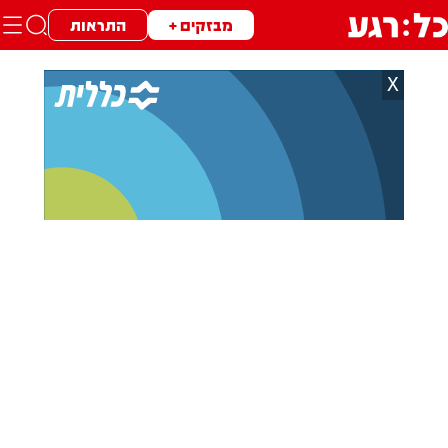
מבזקים +
התראות
X