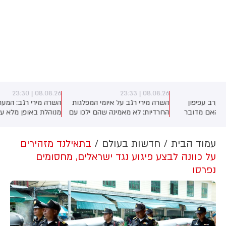
08.08.26 | 23:30
08.08.26 | 23:33
השרה מירי רגב על איומי המפלגות
השרה מירי רגב: המערכה באיראן
החרדיות: לא מאמינה שהם ילכו עם
מנוהלת באופן מלא על-ידי נשיא
)
איזנקוט, נכון שהם לא קיבלו את כל
ארה"ב טראמפ. האמריקנים בדרך
מה שרצו - אבל הם גם מבינים
להסכם, אך אנחנו הבהרנו שאם
שהם צריכים להתגייס". על יאיר גולן
איראן תתקוף את ישראל - אנחנו
עמוד הבית
חדשות בעולם
בתאילנד מזהירים
אמרה השרה: "הוא עומד בראש
לא מחוייבים לשום הסכם
על כוונה לבצע פיגוע נגד ישראלים, מחסומים
מפלגה תומכת טרור". לסיום פנתה
נפרסו
לגלעד ארדן: "אל תבזבז קולות של
הימין"