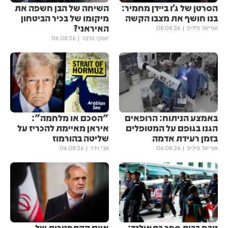
הסרטן של ג'ו ביידן מחמיר:
השיחה של הבן חשפה את
בנו חושף את מצבו הקשה
מיקומו של בכיר הביטחון
האיראני?
אוריאל פיליפ
08.08.26
יענקי פרבר
06.08.26
באמצע הניתוח: הרופאים
"הסכם או מלחמה":
הגנו בגופם על המטופלים
איראן מאיימת להכריז על
בזמן רעידת אדמה
שליטה בהורמוז
אוריאל פיליפ
06.08.26
אבי וידר
06.08.26
טבח בבית ספר בתאילנד:
איום ההתפטרות של