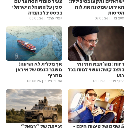
ישראלים נתקעו בסיציליה:
צעיר סומלי הסתער עם
האירוע שמשנה את לוח
סכין על האוהל הישראלי
הטיסות
בפסטיבל בקנדה
חיים בלוי
07.08.26
יענקי פרבר
08.08.26
דיווח: מוג'תבא חמינאי
אף מכלית לא הגיעה:
במצב קשה ועשוי למות בכל
משבר הנפט של איראן
רגע
מחריף
יענקי פרבר
07.08.26
אוריאל פיליפ
08.08.26
5 שנים של טיסות חינם -
זכייתה של "רפאל"