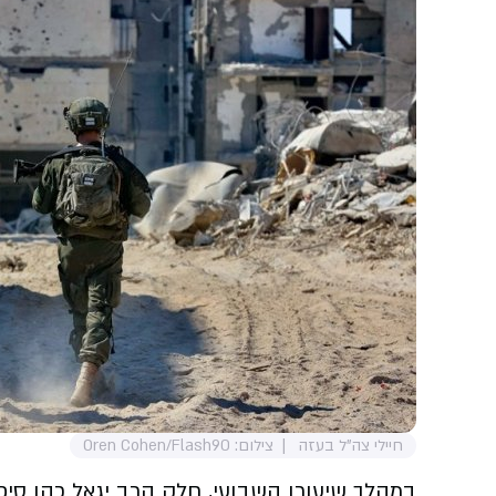
חיילי צה"ל בעזה
צילום: Oren Cohen/Flash90
במהלך שיעורו השבועי, חלק הרב יגאל כהן סיפו