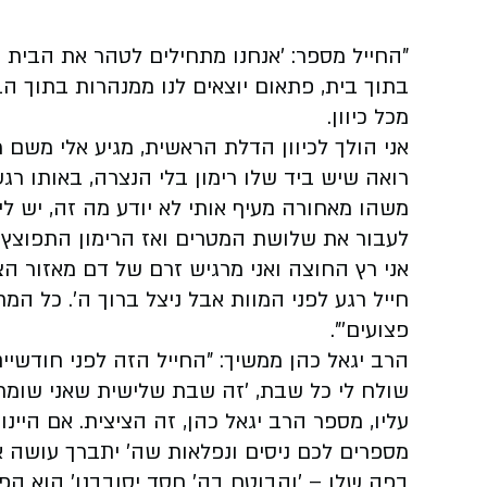
"החייל מספר: 'אנחנו מתחילים לטהר את הבית 
בתוך בית, פתאום יוצאים לנו ממנהרות בתוך ה
מכל כיוון.
אני הולך לכיוון הדלת הראשית, מגיע אלי משם מ
רואה שיש ביד שלו רימון בלי הנצרה, באותו רג
משהו מאחורה מעיף אותי לא יודע מה זה, יש ל
לעבור את שלושת המטרים ואז הרימון התפוצץ.
אני רץ החוצה ואני מרגיש זרם של דם מאזור הצוו
חייל רגע לפני המוות אבל ניצל ברוך ה'. כל המ
פצועים'".
הרב יגאל כהן ממשיך: "החייל הזה לפני חודשיי
שולח לי כל שבת, 'זה שבת שלישית שאני שומר'
עליו, מספר הרב יגאל כהן, זה הציצית. אם היי
מספרים לכם ניסים ונפלאות שה' יתברך עושה 
בפה שלו – 'והבוטח בה' חסד יסובבנו' הוא הפ