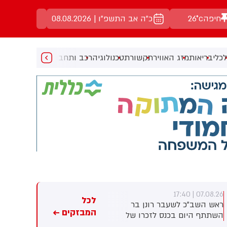
חיפה
26°c
כ"ה אב התשפ"ו | 08.08.2026
כלי
בריאות
מזג האוויר
תקשורת
טכנולוגיה
רכב ותחבורה
מעניין
מוזיקה
מ
07.08.26 | 17:23
07.08.26 | 17:40
לכל
ראש השב"כ לשעבר רונן בר
חברת הנפט הלאומית של אבו
המבזקים ←
השתתף היום בכנס לזכרו של
דאבי טוענת: מאז תחילת
החטוף שנרצח בשבי הרש
המלחמה - 15 מכלי השיט