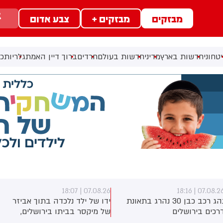
מבזקים
מבזקים +
צבע אדום
טחוני
חדשות בארץ
מדיני
חדשות בעולם
חרדים
ברוך דיין האמת
גלריות
כל
07.08.26 | 18:07
07.08.26 | 18:1
נהג רכב כבן 30 נהרג בתאונת
ידו של ילד נלכדה בתוך אביזר
רכים בירושלים
של מיקסר בביתו בירושלים,
לוחמי כבאות והצלה הוזעקו