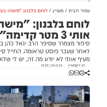
שדוד. צוותי מד"א העניקו להם
מכוון ברשתות החברתיות, כך
פול רפואי בזירה
עולה מניתוח חדש של
עמוד הבית
מעניין
לוחם בלבנון: "מישהו בעט בי בגב
CyberWell, ארגון המנטר
לוחם בלבנון: "מישהו
אנטישמיות ברשת. הדו"ח מצא כי
פוסטים זהים ב-X שותפו
אותי 3 מטר קדימה"
בצרפתית, אנגלית וספרדית,
בטענה שיהודים הם שהציתו
במכוון את השריפות בצרפת,
סיפור מצמרר שסיפר הרב יגאל כהן בש
ספרד ונורבגיה בטרה להרוויח
פוליטית או כלכלית מהמצב.
לאחר שעבר פוסט טראומה. החייל סיפ
מעיף אותי לא יודע מה זה, יש לי שלו
חני לוין
|
מעניין
04.12.24 | 13:02