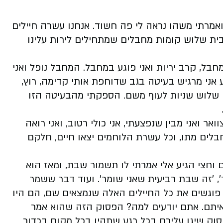
ואמרתי משהו נראה לי פה חשוד. אנחנו עשרה חיילים
בית שלוש קומות מחבלים שמתחילים לירות עלינו
חבל, קרב יריות ואני פוגע במחבל. המחבל נופל ואני
ע אני מרגיש בעיטה בגב שדוחפת אותי קדימה, רוץ,
י שלוש שניות לעוף משם. הספקתי מהבעיטה הזו
אר ואני מבין שנפצעתי, אני כולי רטוב, ואני רואה
חבלים מתו, וכל עשרת הלוחמים יצאו חיים, חלקם
ם וחצי הגיע אלי אמרתי לו תשמור שבת, ומאז הוא
, 'זה שבת רביעית שאני שומר'. ועוד דבר ששמר
נו פוגשים את כל החיילים האלה שנמצאים שם, הם היו
איתם. אתם יודעים למה? הפסוק הזה שהוא אמר
סוק שיגן עליכם בכל רגע שתהיו בכל מקום בכדור