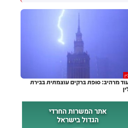
גולדברג פולין ז"ל שהתקיים
הותקפו על ידי טילים וכטב"מים
הבוקר בשכונת בקעה בירושלים
בזמן מעבר בהורמוז, שלושה
מהם במהלך השבוע
ין
וד מרהיב: סופת ברקים עוצמתית בבירת
ין