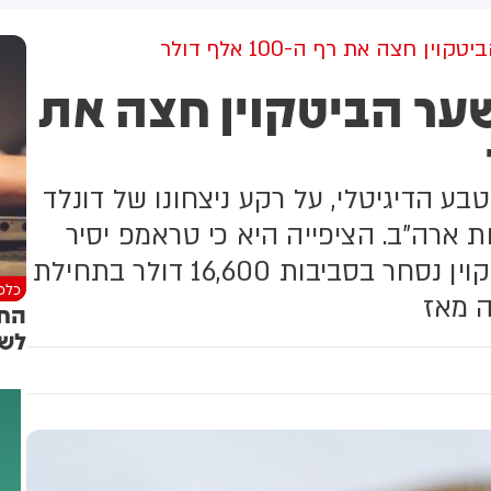
מקום וחילצו אותו ללא פגע
גולדברג פולין ז"ל שהתקיים
הבוקר בשכונת בקעה בירושלים
1 אלף ב2023: שער הביטקוין חצה את
ע הדיגיטלי, על רקע ניצחונו של דונלד
 ארה"ב. הציפייה היא כי טראמפ יסיר
בירוקרטיה ורגולציה סביב הנושא. ביטקוין נסחר בסביבות 16,600 דולר בתחילת
כלכל
החב
לשו