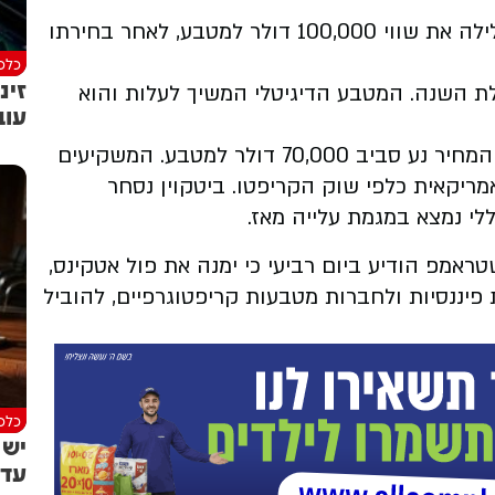
ביטקוין, המטבע הקריפטו היקר ביותר, חצה הלילה את שווי 100,000 דולר למטבע, לאחר בחירתו
כלכל
זינ
שקף עלייה של יותר מ-100% מתחילת השנה. המטבע הדיגיטלי המשיך לעלות והוא
עוב
משקיעים
אמריקאית כלפי שוק הקריפטו.
ביטקוין נסחר
ר הגיעה לאחר שטראמפ הודיע ​​ביום רביעי כי ימנה את פול אטקינס,
פיננסיות ולחברות מטבעות קריפטוגרפיים, להוביל
כלכל
יש 
עדי