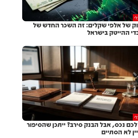
י
וק של אלפי שקלים: זה השכר החדש של
די ההייטק בישראל
י
לכם נכס, אבל הבנק סירב? ייתכן שהסיפור
ין לא הסתיים