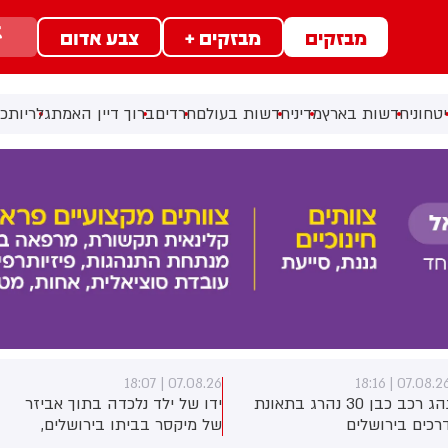
מבזקים
מבזקים +
צבע אדום
טחוני
חדשות בארץ
מדיני
חדשות בעולם
חרדים
ברוך דיין האמת
גלריות
כל
07.08.26 | 17:40
07.08.26 | 18:0
דו של ילד נלכדה בתוך אביזר
ראש השב"כ לשעבר רונן בר
ל מיקסר בביתו בירושלים,
השתתף היום בכנס לזכרו של
וחמי כבאות והצלה הוזעקו
החטוף שנרצח בשבי הרש