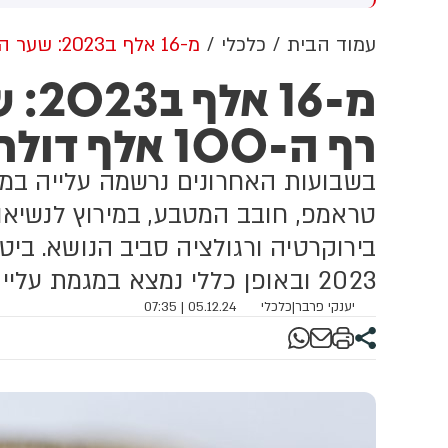
וון ברשתות החברתיות, כך
ל
לה מניתוח חדש של
עמוד הבית
כלכלי
מ-16 אלף ב2023: שער הביטקוין חצה את רף ה-100 אלף דולר
CyberWell, ארגון המנטר
מ-6
טישמיות ברשת. הדו"ח מצא כי
פוסטים זהים ב-X שותפו
רף ה-100 אלף דולר
רפתית, אנגלית וספרדית,
ענה שיהודים הם שהציתו
כוון את השריפות בצרפת,
בשבועות האחרונים נרשמה עלייה במטב
רד ונורבגיה בטרה להרוויח
ליטית או כלכלית מהמצב.
טראמפ, חובב המטבע, במירוץ לנשיאות
2023 ובאופן כללי נמצא במגמת עלייה מאז
יענקי פרבר
|
כלכלי
05.12.24 | 07:35