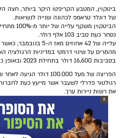
של דונלד טראמפ לכהונה שנייה לנשיאות.
הביטקוין מ
נסחר כעת סביב 103 אלף דולר.
עלייה של 42 אחוזים מאז ה-5 בנובמבר, כאשר המחיר נע סביב 70,000 דולר למטבע. ה
מהמרים על שינוי דרמטי במדיניות הרגולציה ה
בסביבות 16,600 דולר בתחילת 2023 ובאופן כללי נמצא במגמת עלייה מאז.
הפריצה של מעל 100.000 דול
רגולטור פדרלי לשעבר אשר מייעץ כעת לחברות 
את רשות ניירות ערך.
X