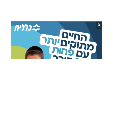
המשטרה עצרה חשוד
"כבר לא יכול לקרוא לליכוד
ממזרח ירושלים שאיים
בית": גלעד ארדן השיק
לרצוח את ח"כ סוכות
מפלגה חדשה
X
אברהם פריינד
06.08.26
אבי וידר
06.08.26
נתניהו נגד ארדן: כך מנסה
מכה להדר מוכתר: הערכה
ראה"מ לסנדל את
כי לא תוכל להתמודד
הרשימה החדשה
בפריימריז בליכוד
מאיר שלם
06.08.26
קובי ברקת
06.08.26