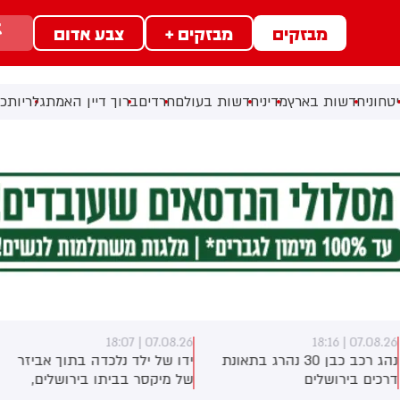
מבזקים
מבזקים +
צבע אדום
טחוני
חדשות בארץ
מדיני
חדשות בעולם
חרדים
ברוך דיין האמת
גלריות
כל
07.08.26 | 18:07
07.08.26 | 18:1
נהג רכב כבן 30 נהרג בתאונת
ידו של ילד נלכדה בתוך אביזר
רכים בירושלים
של מיקסר בביתו בירושלים,
לוחמי כבאות והצלה הוזעקו