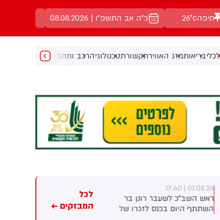
חיפה
26°c
כ"ה אב התשפ"ו | 08.08.2026
כלי
בריאות
מזג האוויר
תקשורת
טכנולוגיה
רכב ותחבורה
מעניין
מוזיקה
מ
07.08.26 | 17:23
07.08.26 | 17:40
לכל
ראש השב"כ לשעבר רונן בר
חברת הנפט הלאומית של אבו
המבזקים ←
השתתף היום בכנס לזכרו של
דאבי טוענת: מאז תחילת
החטוף שנרצח בשבי הרש
המלחמה - 15 מכלי השיט