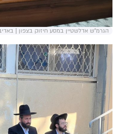
הגרמ"ש אדלשטיין במסע חיזוק בצפון | באדי