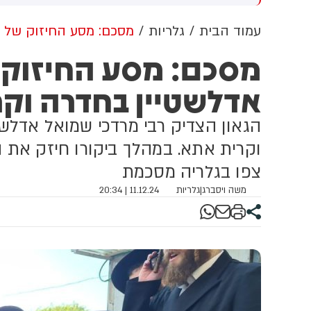
שדוד. צוותי מד"א העניקו להם
מכוון ברשתות החברתיות, כך
פול רפואי בזירה
עולה מניתוח חדש של
עמוד הבית
גלריות
מסכם: מסע החיזוק של 
CyberWell, ארגון המנטר
מסכם: מסע החיזוק
אנטישמיות ברשת. הדו"ח מצא כי
פוסטים זהים ב-X שותפו
אדלשטיין בחדרה וק
בצרפתית, אנגלית וספרדית,
בטענה שיהודים הם שהציתו
במכוון את השריפות בצרפת,
הגאון הצדיק רבי מרדכי שמואל אדלש
ספרד ונורבגיה בטרה להרוויח
פוליטית או כלכלית מהמצב.
וקרית אתא. במהלך ביקורו חיזק את הי
צפו בגלריה מסכמת
משה ויסברג
|
גלריות
11.12.24 | 20:34