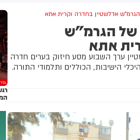
למקום וחילצו אותו ללא פגע
הגרמ"ש אדלשטיין בחדרה וקרית אתא
 של הגרמ"ש
רית אתא
טיין ערך השבוע מסע חיזוק בערים חדרה
כלי הישיבות, הכוללים ותלמודי התורה.
גלרי
רגע
המס