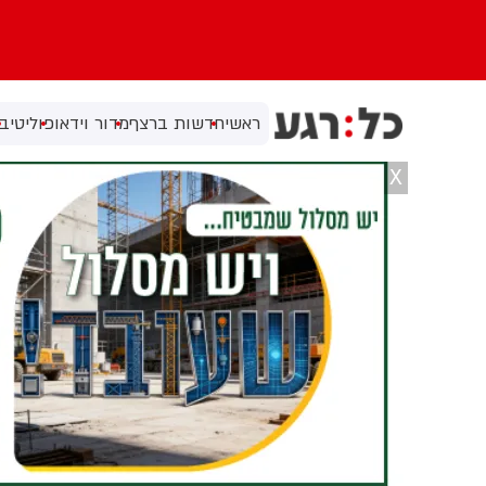
ראשי
חדשות ברצף
מדור וידאו
פוליטי
בי
X