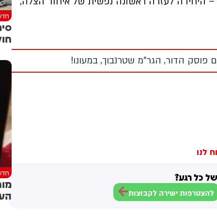
’ – היחידה לעזרה ראשונה נפשית של איחוד הצלה,
חדש
סיר
חול
 פוסק הדור, הגר"מ שטרנבוך, במעונו!
ח לנו
חדש
ל כל רגע?
מוח
להצטרפות ישירה לקבוצות
העו