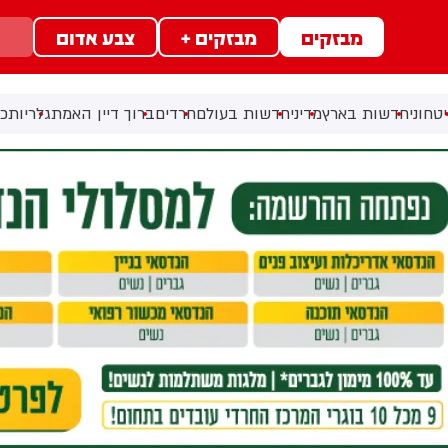
מבזקים
מבזקים +
צבע אדום
טחוני
חדשות בארץ
מדיני
חדשות בעולם
חרדים
ברוך דיין האמת
גלריות
כל