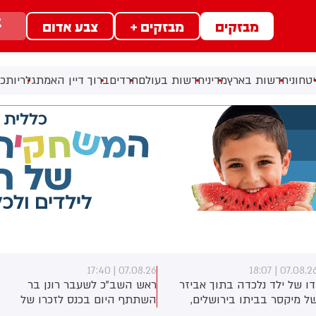
מבזקים
מבזקים +
צבע אדום
טחוני
חדשות בארץ
מדיני
חדשות בעולם
חרדים
ברוך דיין האמת
גלריות
כל
07.08.26 | 17:40
07.08.26 | 18:0
דו של ילד נלכדה בתוך אביזר
ראש השב"כ לשעבר רונן בר
ל מיקסר בביתו בירושלים,
השתתף היום בכנס לזכרו של
וחמי כבאות והצלה הוזעקו
החטוף שנרצח בשבי הרש