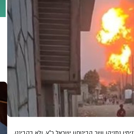
ן נתניהו ושר הביטחון ישראל כ"ץ, ולא בקבינט,