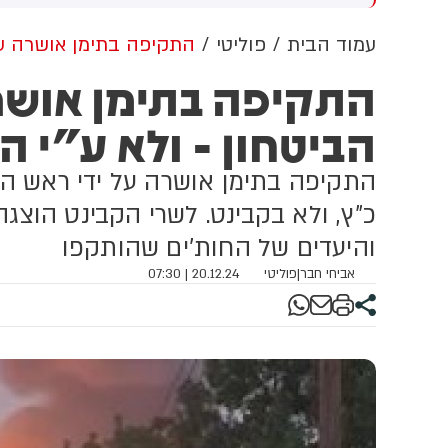
וון ברשתות החברתיות, כך
ל
לה מניתוח חדש של
עמוד הבית
פוליטי
התקיפה בתימן אושרה ע"י
CyberWell, ארגון המנטר
התקיפה בתימן אושר
טישמיות ברשת. הדו"ח מצא כי
פוסטים זהים ב-X שותפו
הביטחון - ולא ע"י ה
רפתית, אנגלית וספרדית,
ענה שיהודים הם שהציתו
כוון את השריפות בצרפת,
התקיפה בתימן אושרה על ידי ראש המ
רד ונורבגיה בטרה להרוויח
ליטית או כלכלית מהמצב.
כ"ץ, ולא בקבינט. לשרי הקבינט הוצג
והיעדים של החות'ים שהותקפו
אביחי חבר
|
פוליטי
20.12.24 | 07:30