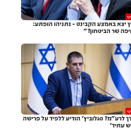
טי
 יצא באמצע הקבינט - נתניהו הופתע:
פה שר הביטחון?"
טי
ך לרע"מ? סגלוביץ' הודיע ללפיד על פרישה
ש עתיד'