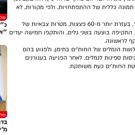
תמונה כללית של ההתפתחויות, ולפי מקורות, לא
פולי
כ"ץ
לפי צה"ל, מטוסי חיל האוויר תקפו בלילה שעבר, בעזרת יותר מ-60 פצצות, מטרות צבאיות של
"אי
 התקיפה בוצעה בשני גלים, והותקפו חמישה יעדים
קף לראשונה.
שת הנמלים של החות'ים בתימן, ולפגוע בהם
סות ספינות לנמלים. לאחר הפגיעה בעגורנים
טת החות'ים כעת משותקת.
פולי
בדר
מ'י