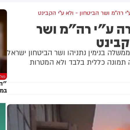
מקום וחילצו אותו ללא פגע
גולדברג פולין ז"ל שהתקיים
הבוקר בשכונת בקעה בירושלים
 רה"מ ושר הביטחון - ולא ע"י הקבינט
ה ע"י רה"מ ושר
קבינט
משלה בנימין נתניהו ושר הביטחון ישראל
ה תמונה כללית בלבד ולא המטרות
פולי
"הג
במת