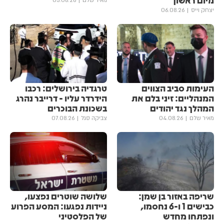
מיום ראשון
מאיר שלם
03.08.26
יצחק וייס
06.08.26
העימות סביב הצווים
טרגדיה בירושלים: רכבו
המנהליים: זיני בלם את
הידרדר עליו - דרייבר נהרג
המהלך נגד יהודים
בשכונת הבוכרים
מאיר שלם
04.08.26
צביקה סגל
07.08.26
שריפה באזור בן שמן:
שלושה שוטרים נפצעו,
כבישים 1 ו-6 נחסמו,
ניידות נפגעו: המסע הפרוע
ונפתחו מחדש
של הפלסטיני