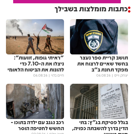
כתבות מומלצות בשבילך
תושב קריית ספר נעצר
"ראיתי גופות, זוועות":
בחשד שאיים לרצוח את
ניצלו את ה-7.10 כדי
מפקד תחנת ב"ב
להונות את הביטוח הלאומי
יצחק וייס
06.08.26
חיים בלוי
06.08.26
בגלל פסיקת בג"ץ: בתי
רכב נגנב עם ילדה בתוכו -
הדין בדרך להשבתה כפויה,
החשש לחטיפה הוסר