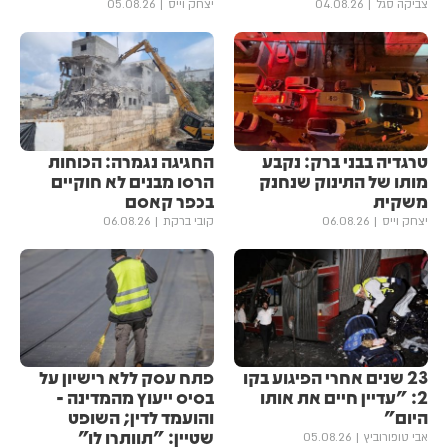
צביקה סגל
04.08.26
יצחק וייס
05.08.26
טרגדיה בבני ברק: נקבע
החגיגה נגמרה: הכוחות
מותו של התינוק שנחנק
הרסו מבנים לא חוקיים
משקית
בכפר קאסם
יצחק וייס
06.08.26
קובי ברקת
06.08.26
23 שנים אחרי הפיגוע בקו
פתח עסק ללא רישיון על
2: "עדיין חיים את אותו
בסיס ייעוץ מהמדינה -
היום"
והועמד לדין; השופט
שטיין: "תוותרו לו"
אבי טופורוביץ
05.08.26