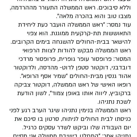
וללא סיבוכים. ראש הממשלה התעורר מההרדמה,
מצבו טוב והוא בהכרה מלאה".
עוד נמסר: "ראש הממשלה הועבר כעת ליחידת
התאוששות תת-קרקעית ממוגנת. הוא צפוי
להישאר בבית-החולים להשגחה בימים הקרובים.
ראש הממשלה מבקש להודות לצוות הרפואי
המסור: פרופסור עופר גופרית, פרופסור מרדכי
דובדבני, דוקטור סטפן לדוט- מהדסה, ולדוקטור
אהוד גנסין מבית-החולים ״שמיר אסף הרופא״.
רופאו האישי של ראש הממשלה, דוקטור צביקה
ברקוביץ, ליווה אותו באופן צמוד", לשון הודעת
לשכת נתניהו.
ראש הממשלה בנימין נתניהו שיגר הערב רגע לפני
כניסתו לבית החולים לניתוח, סרטון בו סיכם את
יום העבודה שלו וביקש לשדר עסקים כרגיל.
נתניהו אמר: "התחלנו בישיבת ממשלה אני מסיים