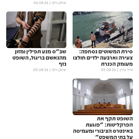
יצחק וייס
06.08.26
סירת המשוטים נסחפה:
שב"ס מנע תפילין ומזון
צעירה וארבעה ילדים חולצו
מהנאשם בריגול, השופט
מעומק הכנרת
נזף
אייל טירן
05.08.26
יצחק וייס
05.08.26
השופט תקף את
הפרקליטות: "פוגעת
באינטרס הציבורי ומעמיסה
על בתי המשפט"