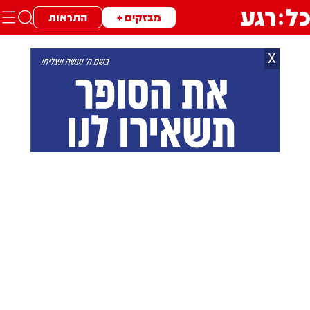
מבזקים +
התראות
X