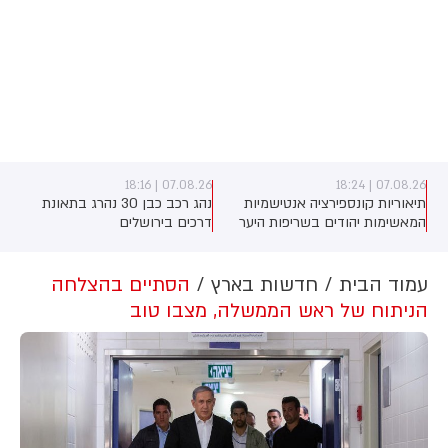
07.08.26 | 18:16
07.08.26 | 18:24
תיאוריות קונספירציה אנטישמיות
נהג רכב כבן 30 נהרג בתאונת
המאשימות יהודים בשריפות היער
דרכים בירושלים
באירופה מתפשטות באופן מכוון
ברשתות החברתיות, כך עולה
מניתוח חדש של CyberWell, ארגון
עמוד הבית
חדשות בארץ
הסתיים בהצלחה
המנטר אנטישמיות ברשת. הדו"ח
הניתוח של ראש הממשלה, מצבו טוב
מצא כי פוסטים זהים ב-X שותפו
בצרפתית, אנגלית וספרדית, בטענה
שיהודים הם שהציתו במכוון את
השריפות בצרפת, ספרד ונורבגיה
בטרה להרוויח פוליטית או כלכלית
מהמצב.