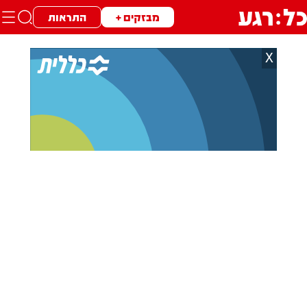
מבזקים +
התראות
X