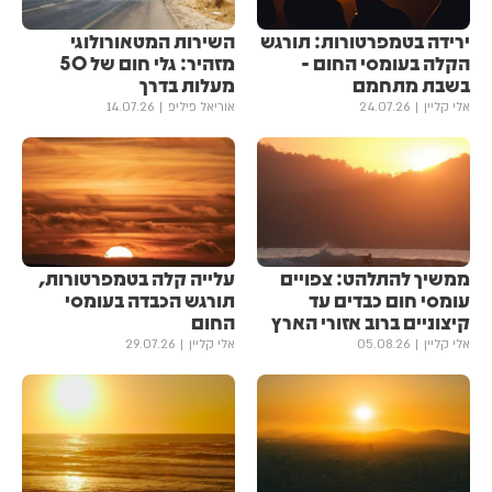
ירידה בטמפרטורות: תורגש
השירות המטאורולוגי
הקלה בעומסי החום -
מזהיר: גלי חום של 50
בשבת מתחמם
מעלות בדרך
אלי קליין
24.07.26
אוריאל פיליפ
14.07.26
ממשיך להתלהט: צפויים
עלייה קלה בטמפרטורות,
עומסי חום כבדים עד
תורגש הכבדה בעומסי
קיצוניים ברוב אזורי הארץ
החום
אלי קליין
05.08.26
אלי קליין
29.07.26