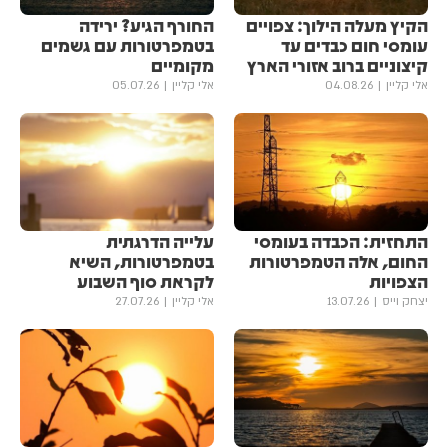
הקיץ מעלה הילוך: צפויים
החורף הגיע? ירידה
עומסי חום כבדים עד
בטמפרטורות עם גשמים
קיצוניים ברוב אזורי הארץ
מקומיים
אלי קליין
04.08.26
אלי קליין
05.07.26
התחזית: הכבדה בעומסי
עלייה הדרגתית
החום, אלה הטמפרטורות
בטמפרטורות, השיא
הצפויות
לקראת סוף השבוע
יצחק וייס
13.07.26
אלי קליין
27.07.26