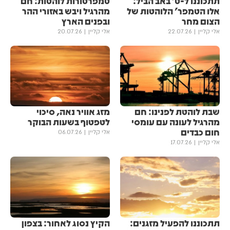
תתכוננו ל-ט' באב הביל:
טמפרטורות לוהטות: חם
אלו הטמפר' הלוהטות של
מהרגיל ויבש באזורי ההר
הצום מחר
ובפנים הארץ
אלי קליין
22.07.26
אלי קליין
20.07.26
שבת לוהטת לפנינו: חם
מזג אוויר נאה, סיכוי
מהרגיל לעונה עם עומסי
לטפטוף בשעות הבוקר
חום כבדים
אלי קליין
06.07.26
אלי קליין
17.07.26
תתכוננו להפעיל מזגנים:
הקיץ נסוג לאחור: בצפון