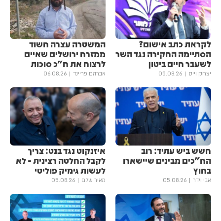
לקראת כתב אישום?
המשטרה עצרה חשוד
הסתיימה החקירה נגד השר
ממזרח ירושלים שאיים
לשעבר חיים ביטון
לרצוח את ח"כ סוכות
יצחק וייס
05.08.26
אברהם פריינד
06.08.26
חשש ביש עתיד: רוב
איזנקוט נגד בנט: צריך
הח"כים מבינים שיישארו
לקבל החלטה רצינית - לא
בחוץ
לעשות גימיק פוליטי
אבי וידר
05.08.26
מאיר שלם
05.08.26