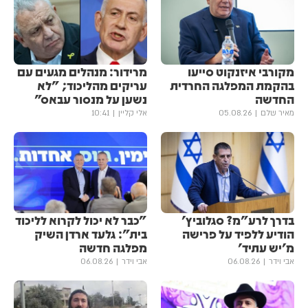
מקורבי איזנקוט סייעו
מרידור: מנהלים מגעים עם
בהקמת המפלגה החרדית
עריקים מהליכוד; "לא
החדשה
נשען על מנסור עבאס"
מאיר שלם
05.08.26
אלי קליין
10:41
בדרך לרע"מ? סגלוביץ'
"כבר לא יכול לקרוא לליכוד
הודיע ללפיד על פרישה
בית": גלעד ארדן השיק
מ'יש עתיד'
מפלגה חדשה
אבי וידר
06.08.26
אבי וידר
06.08.26