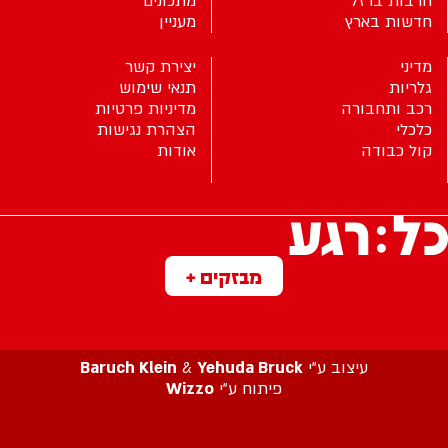
חרבות ברזל
מתכונים
חדשות בארץ
מעניין
מדיני
יצירת קשר
גלריות
תנאי שימוש
רכב ותחבורה
מדיניות פרטיות
כלכלי
הצהרת נגישות
קול כבודה
אודות
מבזקים +
עיצוב ע”י
Yehuda Bruck
&
Baruch Klein
פיתוח ע”י
Wizzo