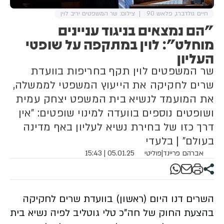
חיים גולדברג, פלאש 90
צילום: שר המשפטים יריב לוין
"הם נמצאים בניגוד עניינים
מוחלט": לוין במתקפה על שופטי
העליון
שר המשפטים לוין תקף בחריפות בוועדת
שרים לחקיקה את הייעוץ המשפטי לממשלה,
את המועמד לנשיא בית המשפט יצחק עמית
ושופטים נוספים בוועדה למינוי שופטים: "אין
דרך כזו של בחירת נשיא לעליון באף מדינה
בעולם" | בלעדי
אברהם פריינד
|
פוליטי
05.01.25 | 15:43
השרים דנו היום (ראשון) בוועדת שרים לחקיקה
בהצעת החוק של חה"כ טלי גוטליב לפיה נשיא בית