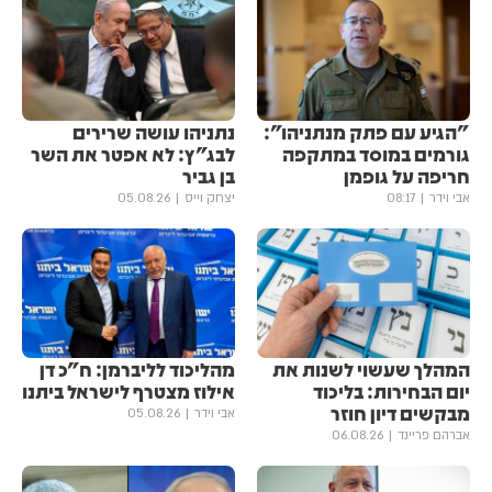
"הגיע עם פתק מנתניהו":
נתניהו עושה שרירים
גורמים במוסד במתקפה
לבג"ץ: לא אפטר את השר
חריפה על גופמן
בן גביר
אבי וידר
08:17
יצחק וייס
05.08.26
המהלך שעשוי לשנות את
מהליכוד לליברמן: ח"כ דן
יום הבחירות: בליכוד
אילוז מצטרף לישראל ביתנו
מבקשים דיון חוזר
אבי וידר
05.08.26
אברהם פריינד
06.08.26