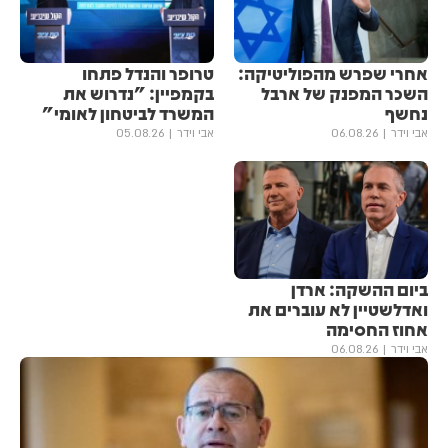
אחרי שפרש מהפוליטיקה:
טרופר והנדל פתחו
השכר המפנק של ארבל
בקמפיין: "נדרוש את
נחשף
המשרד לביטחון לאומי"
אבי וידר
06.08.26
אבי וידר
05.08.26
ביום ההשקה: ארדן
ואדלשטיין לא עוברים את
אחוז החסימה
אבי וידר
06.08.26