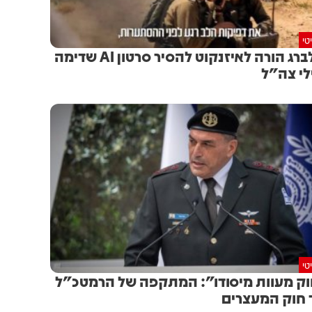
טי
סולברג הורה לאיזנקוט להסיר סרטון AI שדימה
לי צה"ל
טי
ק מעוות מיסודו": המתקפה של הרמטכ"ל
 חוק המעצרים