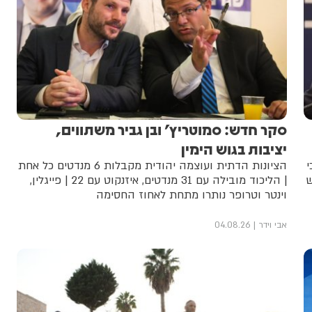
סקר חדש: סמוטריץ' ובן גביר משתווים,
יציבות בגוש הימין
י
הציונות הדתית ועוצמה יהודית מקבלות 6 מנדטים כל אחת
ש
| הליכוד מובילה עם 31 מנדטים, איזנקוט עם 22 | פייגלין,
וינטר וטרופר נותרו מתחת לאחוז החסימה
אבי וידר
04.08.26