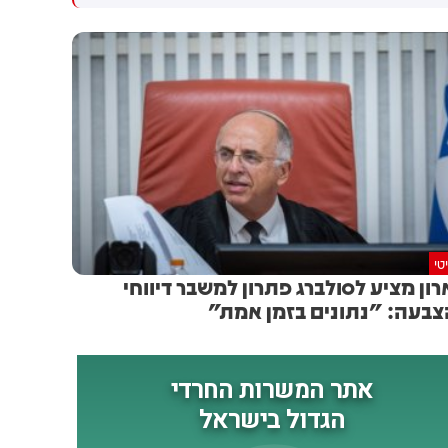
צה"ל לתושבים
שאושפז בעקבות סיבוכי
המחלה. מתחילת השנה אובחנו
עד כה עשרה חולים במחלה.
המשרד להגנת הסביבה ומשרד
הבריאות מעדכנים על לכידת
יתושות נגועות בנגיף קדחת
מערב הנילוס בתל אביב, טייבה,
טירה, קלנסווה ובמועצה
האזורית לב השרון
טי
רון מציע לסולברג פתרון למשבר דיווחי
בעה: "נתונים בזמן אמת"