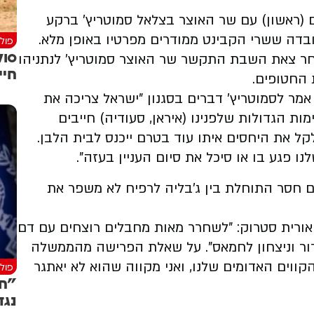
 (ראשון) עם שר האוצר בצלאל סמוטריץ' ברקע
ה ששרי הקבינט ממודרים מפרטיו באופן מלא.
פולי
אחר צאת השבת התקשר שר האוצר סמוטריץ' לנתניהו
חיי
החטופים.
אמר לסמוטריץ' דברים בסגנון "ישראל צריכה את
ת הגדולות שלפנינו (איראן, סעודיה) חייבים
ל את היחסים איתו עוד בטרם ייכנס לבית הלבן.
 פגע בו או סיכל את סיום העניין בעזה".
ם חסר התוחלת בין ג'בליה לרפיח לא משפר את
 אורית סטרוק: "לשחרר מאות מחבלים רוצחים עם דם
ור וניצחון לחמאס". על שאלת הפרישה מהממשלה
וים האדומים שלנו, ואני מקווה שהוא לא יאתגר
פולי
"חו
נגד