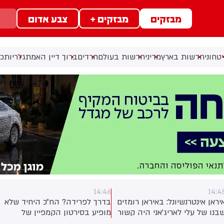
מבזקים
מבזקים +
צבע אדום
טחוני
חדשות בארץ
מדיני
חדשות בעולם
חרדים
ברוך דיין האמת
גלריות
כל
14:46
14:4
יראן אינטרנשיונל: באיראן רומזים
בדרך לפרידה? הח״כ היחיד שלא
בנו של עלי לאריג'אני היה קשור
מופיע בסירטון הקמפיין של
חיסולו. חבר הפרלמנט אסמאעיל
'ביחד' - יואב סגלוביץ