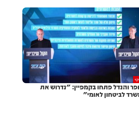
טי
פר והנדל פתחו בקמפיין: "נדרוש את
רד לביטחון לאומי"