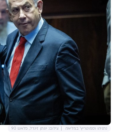
נתניהו וסמוטריץ' במליאה
צילום: יונתן זינדל, פלאש 90