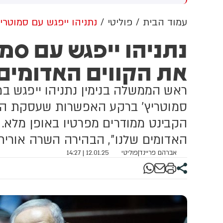
משך שלושה ימים
ותמונות של נשק ותחמושת,
כ
בעקבות האיומים הועלתה רמת
ה
עמוד הבית
פוליטי
נתניהו ייפגש עם סמוטריץ
האיום על חבר הכנסת ותוגברה
מ
נתניהו ייפגש עם סמו
האבטחה סביבו
ש
ב
את הקווים האדומים
ב
מ
ה
ראש הממשלה בנימין נתניהו ייפגש ב
ה
ב
סמוטריץ' ברקע האפשרות שעסקת הח
הקבינט ממודרים מפרטיו באופן מלא.
האדומים שלנו", הבהירה השרה אורית
אברהם פריינד
|
פוליטי
12.01.25 | 14:27