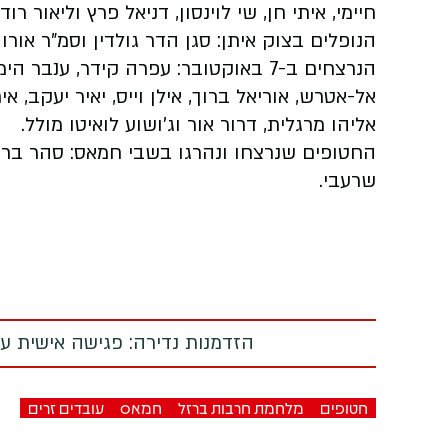
חיימי, איתי חן, שי לוינסון, דניאל פרץ וליאור רוד
הנופלים בצוק איתן: סגן הדר גולדין וסמ"ר אורון
הנרצחים ב-7 באוקטובר: עפרה קידר, ענבר 
אל-אטרש, אוריאל ברוך, אילן וייס, יאיר יעקב, איתן
אליהו מרגלית, דרור אור וג'ושוע לואיטו מולל.
החטופים שנרצחו ונהרגו בשבי חמאס: סהר ברוך, ג
שרעבי.
הזדמנות נדירה: פגישה אישית עם
חטופים
מלחמת חרבות ברזל
חמאס
עובדים זרים