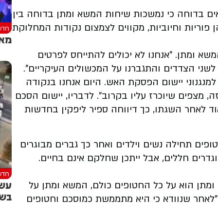
ם בדוחה כי נמשכות שיחות המשא ומתן בדוחה בין
פוריות וחיוביות, מקווים לצמצום נקודות המחלוקת
חדש
מאב
א ומתן. "אנחנו לא יכולים להתייחס לפרטים
שני הצדדים והתגברנו על המכשולים העיקריים".
למנגנוני יישום הפסקת האש. היום אנחנו בנקודה
מצפים שיוכרז עליו בקרוב". לדבריו, יישום הסכם
 לאחר השגתו, כך דיווחה ספיר ליפקין בחדשות
 החטופים עם חמאס כוללת שחרור 34 חטופים תחילה נשים וילדים ואחר כך גברים מבוגרים
ותם 34 חטופים אינם מוגדרים חללים, אבל ייתכן שחלקם אינם בחיים.
חדש
עשר
מתן הוא על כל החטופים כולם, המשא ומתן על
בשכ
פוי להתחיל ביום ה-16 לעסקה. "לאחר שנוודא כי היא מתממשת כמוסכם וחטופים