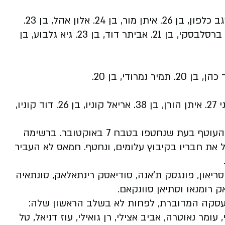
אלקנה בוחבוט, בן 35. בר קופרשטיין, בן 22. שגב כלפון, בן 26. איתן מור, בן 24. אלון אהל, בן 23.
יוסף חיים אוחנה, בן 24. אבינתן אור, בן 31. רום ברסלבסקי, בן 21. אביתר דוד, בן 23. גיא גלבוע, בן
מתן צנגאוקר, בן 25. זיו וגלי ברמן התאומים, בני 27. איתן הורן, בן 38. אריאל קוניו, בן 26. דוד קוניו,
חמאס מחזיק גם בתשעה זרים שעבדו ביישובי העוטף בעת שנחטפו בטבח 7 באוקטובר. ברשימה
ל את חבריו בקיבוץ עלומים, ונחטף. חמאס לא העביר
סריאון, פונגסק ת'אנה, סודיאסק רינתאלאק, סונתאיה
ק רומנאו וסתיאן סוונקאם.
עסקה המדוברת, לפחות לא בשלב הראשון שלה:
אסף חממי, עומר נאוטרה, אביב אצילי, רן גואילי, עוז דניאל, טל