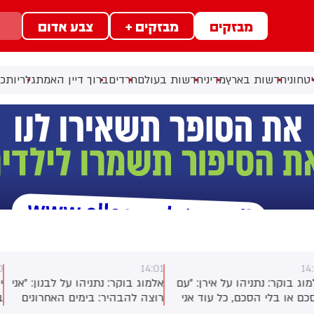
מבזקים
מבזקים +
צבע אדום
טחוני
חדשות בארץ
מדיני
חדשות בעולם
חרדים
ברוך דיין האמת
גלריות
כל
14:00
14:0
למוג בוקר: נתניהו על לבנון: ״אני
יענקי פרבר: אירוע חמור בחיפה
וצה להבהיר: בימים האחרונים
בליל שישי האחרון: מאבטח עירוני
שראל פעלה בעוצמה בלבנון,
נעל בכוונה תחילה שערים של