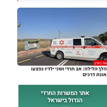
ישראל שוללת את מסמך 15
יבצע נסיגה כלשהי עד פירוק
הנקודות. צה"ל לא יבצע נסיגה
אמיתי של החמאס מנשקו״
כלשהי עד פירוק החמאס מנשקו.
וכשאני אומר פירוק החמאס
מנשקו, זה אומר הנשק הכבד,
הנשק הפחות כבד, כל הנשק.
ואנחנו מדברים על פירוק אמיתי,
לא פירוק פיקטיבי. עכשיו אנחנו
מדברים עם האמריקאים על
הנושא הזה. יש להם רעיונות,
חלק מהם מקובלים עלינו וחלק
לא מקובלים עלינו, ואנחנו יודעים
ות בארץ
לעמוד מול הדברים האלה.
לך הלילה: אב חרדי ושני ילדיו נפצעו
הוכחנו את זה בעבר ואנחנו
ונת דרכים
מוכיחים את זה גם היום. בנוסף,
צה"ל ימשיך לסכל את האיומים
נגד כוחותינו ונגד אזרחינו.