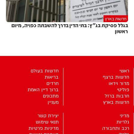
חדשות בארץ
בגלל פסיקת בג"ץ: בתי הדין בדרך להשבתה כפויה, מיום
ראשון
ראשי
חדשות בעולם
חדשות ברצף
בריאות
מדור וידאו
חרדים
פוליטי
ברוך דיין האמת
חרבות ברזל
מתכונים
חדשות בארץ
מעניין
מדיני
יצירת קשר
גלריות
תנאי שימוש
רכב ותחבורה
מדיניות פרטיות