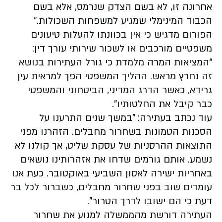
אחרונה זו, לא בשם הצדק שנרמס, אלא בשם
הכבוד המינימלי שמגיע למשפחות השכולות.”
הפורום מדגיש כי אין בכוונתו להעלות טיעונים
משפטיים מורכבים או לשכור שירותי עורך דין:
“המציאות המרה מלמדת כי גורל העתירות בנושא
זה נחרץ מראש. ההליך המשפטי הפך למראית עין
גרידא, כאשר הדרג המדיני, הביטחוני והמשפטי
כבר קיבל את החלטותיו".
עוד נכתב בעתירה: "במשך שנים התרענו על
הסכנות הטמונות בשחרור מחבלים. הזהרנו מפני
התוצאות ההרסניות של עסקת שליט, אך קולנו לא
נשמע. אותם גורמים שדחו את אזהרותינו נושאים
באחריות ישירה לאסון השביעי באוקטובר. כעת אנו
עומדים שוב בפני שחרור מחבלים, כשברור לכל בר
דעת כי הם ישובו לדרך הטרור".
העתירה דורשת מהממשלה למנוע את שחרור