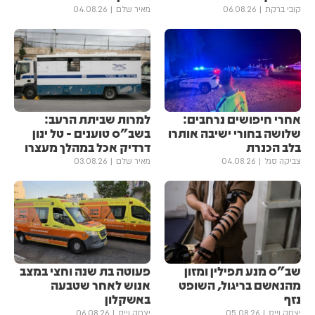
קובי ברקת
06.08.26
מאיר שלם
04.08.26
אחרי חיפושים נרחבים:
למרות שביתת הרעב:
שלושה בחורי ישיבה אותרו
בשב"ס טוענים - טל ינון
בלב הכנרת
דרדיק אכל במהלך מעצרו
צביקה סגל
04.08.26
מאיר שלם
03.08.26
שב"ס מנע תפילין ומזון
פעוטה בת שנה וחצי במצב
מהנאשם בריגול, השופט
אנוש לאחר שטבעה
נזף
באשקלון
יצחק וייס
05.08.26
יצחק וייס
06.08.26