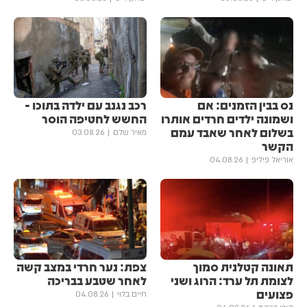
נס בבין הזמנים: אם
רכב נגנב עם ילדה בתוכו -
ושמונה ילדים חרדים אותרו
החשש לחטיפה הוסר
בשלום לאחר שאבד עמם
מאיר שלם
03.08.26
הקשר
אוריאל פיליפ
04.08.26
תאונה קטלנית סמוך
צפת: נער חרדי במצב קשה
לצומת תל ערד: הרוג ושני
לאחר שטבע בבריכה
פצועים
חיים בלוי
04.08.26