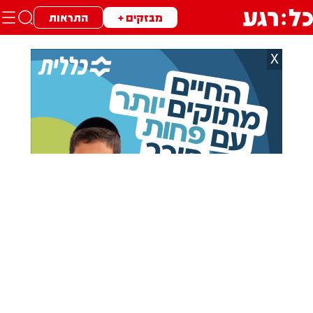
מבזקים +
התראות
X