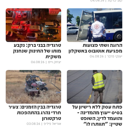
קובי ברקת
04.08.26
הרוגה ושתי פצועות
טרגדיה בבני ברק: נקבע
מפגיעת אוטובוס באשקלון
מותו של התינוק שנחנק
משקית
יענקי פרבר
04.08.26
יצחק וייס
06.08.26
פתח עסק ללא רישיון על
טרגדיה בבין הזמנים: צעיר
בסיס ייעוץ מהמדינה -
חרדי נהרג בהתהפכות
והועמד לדין; השופט
טרקטורון
שטיין: "תוותרו לו"
אוריאל פיליפ
03.08.26