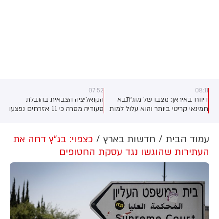
07:52
08:11
דיווח באיראן: מצבו של מוג'תבא
הקואליציה הצבאית בהובלת
חמינאי קריטי ביותר והוא עלול למות
סעודיה מסרה כי 11 אזרחים נפצעו
בכל רגע. שני מקורות המקורבים
בתקיפה של החות'ים בדרום
לנשיא איראן מסרו לאתר
המדינה. על פי הדיווח, בין הפצועים
האופוזיציה IranWire כי השיח על
- ילד בן 4.
עמוד הבית
חדשות בארץ
כצפוי: בג"ץ דחה את
מצבו מדובר בדרגים הבכירים
העתירות שהוגשו נגד עסקת החטופים
ביותר במשטר. לדבריהם, חמינאי
לא נפגש עם אף חבר קבינט מאז
התקיפה האמריקנית שבה נהרג אביו
ובני משפחה נוספים.