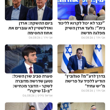
"כבר לא יכול לקרוא לליכוד
ביום ההשקה: ארדן
בית": גלעד ארדן השיק
ואדלשטיין לא עוברים את
מפלגה חדשה
אחוז החסימה
אבי וידר
06.08.26
אבי וידר
06.08.26
בדרך לרע"מ? סגלוביץ'
סערה סביב שרן השכל:
הודיע ללפיד על פרישה
נטען שדרשה מדוברה
מ'יש עתיד'
לשקר - הדובר מכחיש:
"ב-13 שיקרו"
אבי וידר
06.08.26
אוריאל פיליפ
04.08.26