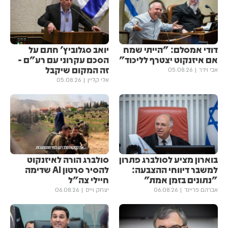
דודי אמסלם: "הייתי שמח
יואב סגלוביץ' חתם על
אם איזנקוט יצטרף לליכוד"
הסכם עקרוני עם רע"ם -
זה המקום שיקבל
אבי וידר
05.08.26
אלי קליין
05.08.26
בוארון מציע לסולברג פתרון
סולברג הורה לאיזנקוט
למשבר דיווחי ההצבעה:
להסיר סרטון AI שדימה
"נתונים בזמן אמת"
חיילי צה"ל
אברהם פריינד
06.08.26
יצחק וייס
06.08.26