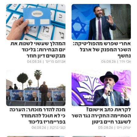
אחרי שפרש מהפוליטיקה:
המהלך שעשוי לשנות את
השכר המפנק של ארבל
יום הבחירות: בליכוד
נחשף
מבקשים דיון חוזר
אבי וידר
06.08.26
אברהם פריינד
06.08.26
לקראת כתב אישום?
מכה להדר מוכתר: הערכה
הסתיימה החקירה נגד השר
כי לא תוכל להתמודד
לשעבר חיים ביטון
בפריימריז בליכוד
יצחק וייס
05.08.26
קובי ברקת
06.08.26