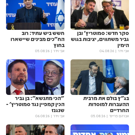
סקר חדש: סמוטריץ' ובן
חשש ביש עתיד: רוב
גביר משתווים, יציבות בגוש
הח"כים מבינים שיישארו
הימין
בחוץ
אבי וידר
04.08.26
אבי וידר
05.08.26
בג"ץ בולם את מרבית
"הכי מתנשא": בן גביר
ההעברות למוסדות
הכין קמפיין נגד סמוטריץ' -
החרדיים
שנגנז
אברהם פריינד
05.08.26
אבי וידר
06.08.26