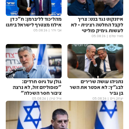
איזנקוט נגד בנט: צריך
מהליכוד לליברמן: ח"כ דן
לקבל החלטה רצינית - לא
אילוז מצטרף לישראל ביתנו
לעשות גימיק פוליטי
אבי וידר
05.08.26
מאיר שלם
05.08.26
נתניהו עושה שרירים
גולן ‏על גיוס חרדים:
לבג"ץ: לא אפטר את השר
"פופוליזם זול, לא נרצה
בן גביר
ציבור חסר השכלה"
יצחק וייס
05.08.26
אייל טירן
05.08.26