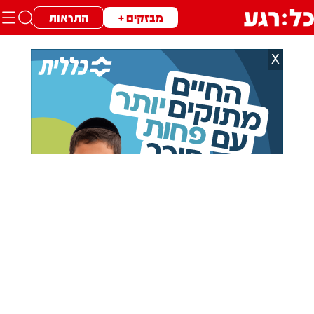
מבזקים +
התראות
X