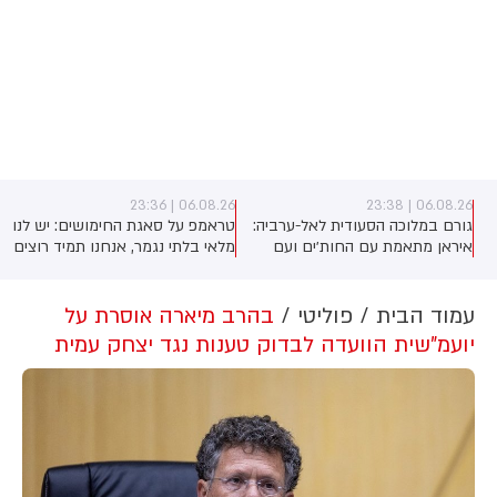
06.08.26 | 23:36
06.08.26 | 23:38
ן
גורם במלוכה הסעודית לאל-ערביה:
טראמפ על סאגת החימושים: יש לנו
איראן מתאמת עם החות׳ים ועם
מלאי בלתי נגמר, אנחנו תמיד רוצים
ת
המיליציות בעיראק מתקפה כנגד
עוד
הממלכה
עמוד הבית
פוליטי
בהרב מיארה אוסרת על
יועמ"שית הוועדה לבדוק טענות נגד יצחק עמית