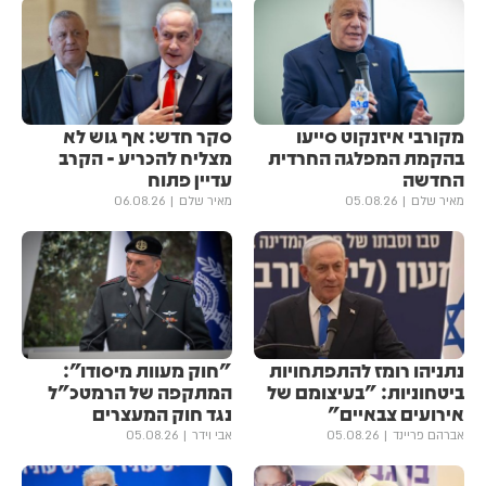
מקורבי איזנקוט סייעו
סקר חדש: אף גוש לא
בהקמת המפלגה החרדית
מצליח להכריע - הקרב
החדשה
עדיין פתוח
מאיר שלם
05.08.26
מאיר שלם
06.08.26
נתניהו רומז להתפתחויות
"חוק מעוות מיסודו":
ביטחוניות: "בעיצומם של
המתקפה של הרמטכ"ל
אירועים צבאיים"
נגד חוק המעצרים
אברהם פריינד
05.08.26
אבי וידר
05.08.26