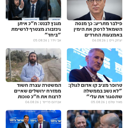
פילבר מתריע: כך מנסה
מגנץ לבנט: ח"כ איתן
השמאל לרסק את הימין
גינזבורג מצטרף לרשימת
באמצעות החרדים
"ביחד"
יצחק וייס
06.08.26
אבי וידר
05.08.26
טרופר מציב קו אדום לגולן:
המשטרה עצרה חשוד
"לא נשב בממשלה
ממזרח ירושלים שאיים
שתסגור את עלי"
לרצוח את ח"כ סוכות
מאיר שלם
05.08.26
אברהם פריינד
06.08.26