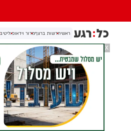
ראשי
חדשות ברצף
מדור וידאו
פוליטי
בי
X