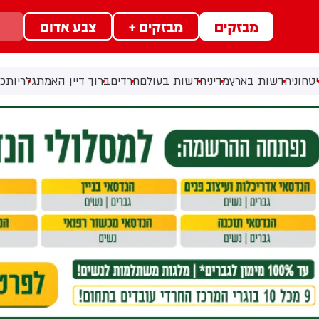
מבזקים
מבזקים +
צבע אדום
טחוני
חדשות בארץ
מדיני
חדשות בעולם
חרדים
ברוך דיין האמת
גלריות
כל