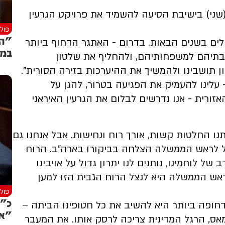
(שני) בישיבת הסיעה להשמיד את פרויקט הגרעין
פולי
"הג
ולים בשנים הבאות. בדרום - האתגר הדחוף ביותר
במת
בתיהם למשפחותיהם, ולהחליף את שלטון
ן תושבינו ולהמשיך את ההיערכות בזירה הסורית".
- עלינו להעמיק את הפגיעה בטרור, להגן על
ורית - אנו נדרשים לבלום את הגרעין האיראני
נו החלטות קשות, אורך רוח ונחישות. אבל אנחנו גם
חל לראש הממשלה הצלחה בביקורו בארה"ב. הרוח
לוחמינו, נותנים לנו יתרון גדול על אויבינו
 ראש הממשלה היא לנצל הרוח הגבית הזו למען
פולי
כ"ץ
חופה ביותר היא להשיב את כל חטופינו הביתה –
"אי
ס, הרגל המדינית צריכה לרסק אותו. את המעבר