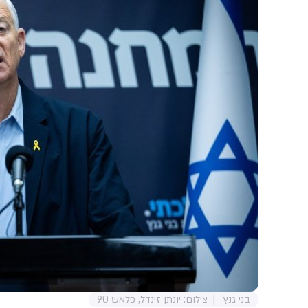
בני גנץ
צילום: יונתן זינדל, פלאש 90