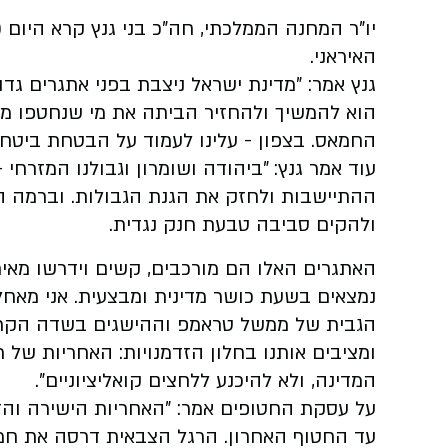
יו"ר המחנה הממלכתי, חה"כ בני גנץ קרא היום 
האיראני.
גנץ אמר: "מדינת ישראל ניצבת בפני אתגרים גד
הוא להמשיך ולהחזיר הביתה את מי שנחטפו מ
החמאס. בצפון - עלינו לעמוד על הבטחת ביטחו
עוד אמר גנץ: "ביהודה ושומרון וגבולנו המזרחי 
ההתיישבות ולחזק את הגנת הגבולות. וברמה האז
ולהקים סביבה טבעת חנק נגדית.
האתגרים האלו הם מורכבים, קשים וידרשו מאית
נמצאים בשעת כושר מדינית ומבצעית. אני מא
הגבית של ממשל טראמפ וההישגים בשדה הקרב של 
ומציבים אותנו בחלון הזדמנויות: האחריות של
המדינה, ולא להיכנע ללחצים קואליציוניים".
על עסקת החטופים אמר: "האחריות הישירה והד
עד החטוף האחרון. הרגל הצבאית דרסה את חמא