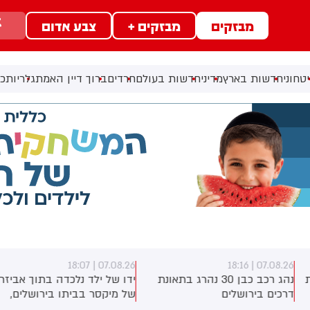
מבזקים
מבזקים +
צבע אדום
טחוני
חדשות בארץ
מדיני
חדשות בעולם
חרדים
ברוך דיין האמת
גלריות
כל
07.08.26 | 18:07
07.08.26 | 18:1
נהג רכב כבן 30 נהרג בתאונת
ידו של ילד נלכדה בתוך אביזר
רכים בירושלים
של מיקסר בביתו בירושלים,
לוחמי כבאות והצלה הוזעקו