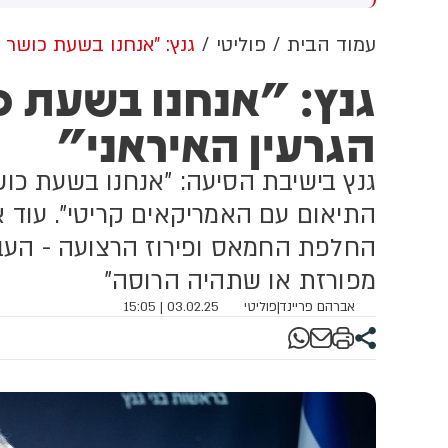
שדוד. צוותי מד"א העניקו להם
מכוון ברשתות החברתיות, כך
פול רפואי בזירה
עולה מניתוח חדש של
עמוד הבית
פוליטי
גנץ: "אנחנו בשעת כושר 
CyberWell, ארגון המנטר
גנץ: "אנחנו בשעת כ
אנטישמיות ברשת. הדו"ח מצא כי
פוסטים זהים ב-X שותפו
הגרעין האיראני"
בצרפתית, אנגלית וספרדית,
בטענה שיהודים הם שהציתו
במכוון את השריפות בצרפת,
גנץ בישיבת הסיעה: "אנחנו בשעת כוש
ספרד ונורבגיה בטרה להרוויח
פוליטית או כלכלית מהמצב.
התיאום עם האמריקאים קריטי". עוד א
החלפת החמאס ופירוז הרצועה - העב
מפורזת או שתהיה הרוסה"
אברהם פריינד
|
פוליטי
03.02.25 | 15:05